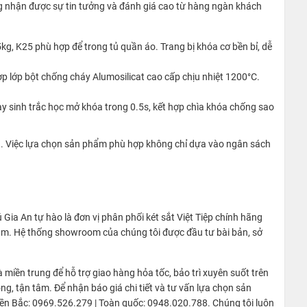
ang nhận được sự tin tưởng và đánh giá cao từ hàng ngàn khách
kg, K25 phù hợp để trong tủ quần áo. Trang bị khóa cơ bền bỉ, dễ
ợp lớp bột chống cháy Alumosilicat cao cấp chịu nhiệt 1200°C.
ay sinh trắc học mở khóa trong 0.5s, kết hợp chìa khóa chống sao
ng. Việc lựa chọn sản phẩm phù hợp không chỉ dựa vào ngân sách
Gia An tự hào là đơn vị phân phối két sắt Việt Tiệp chính hãng
ăm. Hệ thống showroom của chúng tôi được đầu tư bài bản, sở
à miền trung để hỗ trợ giao hàng hỏa tốc, bảo trì xuyên suốt trên
g, tận tâm. Để nhận báo giá chi tiết và tư vấn lựa chọn sản
iền Bắc: 0969.526.279 | Toàn quốc: 0948.020.788. Chúng tôi luôn