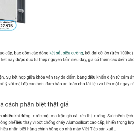
 cao cấp, bao gồm các dòng
két sắt siêu cường
, két đại cỡ lớn (trên 100k
ếc két này được đúc từ thép nguyên tấm siêu dày, gia cố thêm các điểm ch
. Sự kết hợp giữa khóa vân tay đa điểm, bảng điều khiển điện tử cảm ứ
ử lý với mật độ cao hơn, đảm bảo an toàn cho tài liệu và tiền mặt ngay 
à cách phân biệt thật giả
ao nhiêu
khi đứng trước một ma trận giá cả trên thị trường. Sự chênh lệc
tông phế liệu thay vì bột chống cháy Alumosilicat cao cấp, khiến trọng l
 hiệu nhận biết hàng chính hãng do nhà máy Việt Tiệp sản xuất.