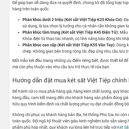
Để giúp bạn dễ dàng đưa ra quyết định, chúng tôi đã tổng hợp to
hàng trên toàn quốc.
Phân khúc dưới 2 triệu (Két sắt Việt Tiệp K25 Khóa Cơ):
Đại
sử dụng, là lựa chọn lý tưởng cho cá nhân cần không gian lư
Phân khúc tầm trung (Két sắt Việt Tiệp K45 Điện Tử):
Mẫu k
Khóa điện tử thao tác nhanh, có tính năng báo động khi nh
Phân khúc cao cấp (Két sắt Việt Tiệp K55 Vân Tay):
Dòng ké
chép. Không gian bên trong rộng rãi, đáp ứng nhu cầu lưu tr
Mỗi mẫu két đều mang những ưu điểm riêng biệt, được thiết kế đ
mà còn phụ thuộc vào nhu cầu lưu trữ thực tế của bạn.
Hướng dẫn đặt mua két sắt Việt Tiệp chính 
Để tránh rủi ro mua phải hàng giả, hàng kém chất lượng, quý khách
hàng đầu, cam kết mang đến cho khách hàng sản phẩm đúng giá n
hữu quy trình kiểm định và chất lượng phục vụ đạt chuẩn đồng bộ 
Không chỉ phục vụ khách hàng bản địa, hệ thống Phú Gia An còn có m
toàn quốc. Đội ngũ kỹ thuật viên giàu kinh nghiệm luôn sẵn sàng h
phẩm phù hợp nhất, quý khách vui lòng liên hệ trực tiếp với
Két Sắ