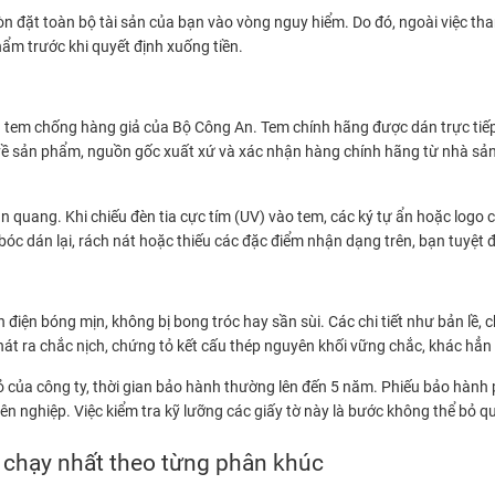
òn đặt toàn bộ tài sản của bạn vào vòng nguy hiểm. Do đó, ngoài việc tha
hẩm trước khi quyết định xuống tiền.
 là tem chống hàng giả của Bộ Công An. Tem chính hãng được dán trực tiế
iết về sản phẩm, nguồn gốc xuất xứ và xác nhận hàng chính hãng từ nhà 
uang. Khi chiếu đèn tia cực tím (UV) vào tem, các ký tự ẩn hoặc logo ch
 bóc dán lại, rách nát hoặc thiếu các đặc điểm nhận dạng trên, bạn tuyệ
h điện bóng mịn, không bị bong tróc hay sần sùi. Các chi tiết như bản lề, 
hát ra chắc nịch, chứng tỏ kết cấu thép nguyên khối vững chắc, khác hẳn v
ủa công ty, thời gian bảo hành thường lên đến 5 năm. Phiếu bảo hành phả
ên nghiệp. Việc kiểm tra kỹ lưỡng các giấy tờ này là bước không thể bỏ 
n chạy nhất theo từng phân khúc