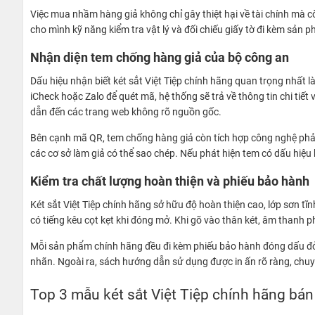
Việc mua nhầm hàng giả không chỉ gây thiệt hại về tài chính mà c
cho mình kỹ năng kiểm tra vật lý và đối chiếu giấy tờ đi kèm sản p
Nhận diện tem chống hàng giả của bộ công an
Dấu hiệu nhận biết két sắt Việt Tiệp chính hãng quan trọng nhất
iCheck hoặc Zalo để quét mã, hệ thống sẽ trả về thông tin chi t
dẫn đến các trang web không rõ nguồn gốc.
Bên cạnh mã QR, tem chống hàng giả còn tích hợp công nghệ phản q
các cơ sở làm giả có thể sao chép. Nếu phát hiện tem có dấu hiệu
Kiểm tra chất lượng hoàn thiện và phiếu bảo hành
Két sắt Việt Tiệp chính hãng sở hữu độ hoàn thiện cao, lớp sơn tĩn
có tiếng kêu cọt kẹt khi đóng mở. Khi gõ vào thân két, âm thanh p
Mỗi sản phẩm chính hãng đều đi kèm phiếu bảo hành đóng dấu đỏ c
nhãn. Ngoài ra, sách hướng dẫn sử dụng được in ấn rõ ràng, chuy
Top 3 mẫu két sắt Việt Tiệp chính hãng bá