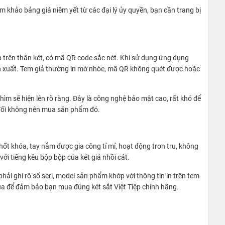
m khảo bảng giá niêm yết từ các đại lý ủy quyền, bạn cần trang bị
p trên thân két, có mã QR code sắc nét. Khi sử dụng ứng dụng
sản xuất. Tem giả thường in mờ nhòe, mã QR không quét được hoặc
ìm sẽ hiện lên rõ ràng. Đây là công nghệ bảo mật cao, rất khó để
t đối không nên mua sản phẩm đó.
chốt khóa, tay nắm được gia công tỉ mỉ, hoạt động trơn tru, không
ới tiếng kêu bộp bộp của két giả nhồi cát.
i ghi rõ số seri, model sản phẩm khớp với thông tin in trên tem
qua để đảm bảo bạn mua đúng két sắt Việt Tiệp chính hãng.