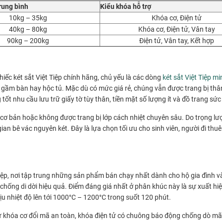
rung bình
Kiểu khóa hỗ trợ
10kg – 35kg
Khóa cơ, Điện tử
40kg – 80kg
Khóa cơ, Điện tử, Vân tay
90kg – 200kg
Điện tử, Vân tay, Kết hợp
iếc két sắt Việt Tiệp chính hãng, chủ yếu là các dòng
két sắt Việt Tiệp mi
áo, gầm bàn hay hộc tủ. Mặc dù có mức giá rẻ, chúng vẫn được trang bị t
ốt nhu cầu lưu trữ giấy tờ tùy thân, tiền mặt số lượng ít và đồ trang sức
cơ bản hoặc không được trang bị lớp cách nhiệt chuyên sâu. Do trọng l
ian bê vác nguyên két. Đây là lựa chọn tối ưu cho sinh viên, người đi thu
 Tiệp, nơi tập trung những sản phẩm bán chạy nhất dành cho hộ gia đình 
chống di dời hiệu quả. Điểm đáng giá nhất ở phân khúc này là sự xuất hi
u nhiệt độ lên tới 1000°C – 1200°C trong suốt 120 phút.
ừ khóa cơ đổi mã an toàn, khóa điện tử có chuông báo động chống dò mã,