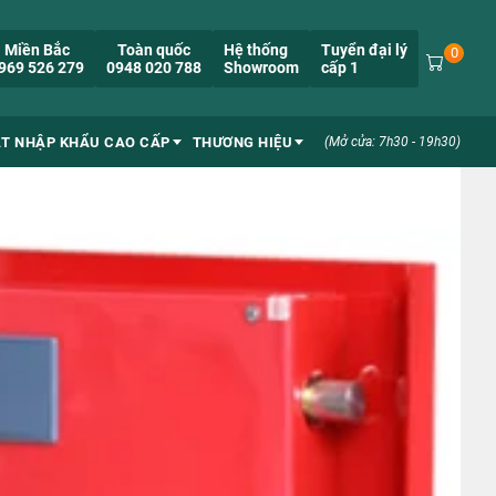
Miền Bắc
Toàn quốc
Hệ thống
Tuyển đại lý
0
969 526 279
0948 020 788
Showroom
cấp 1
ẮT NHẬP KHẨU CAO CẤP
THƯƠNG HIỆU
(Mở cửa: 7h30 - 19h30)