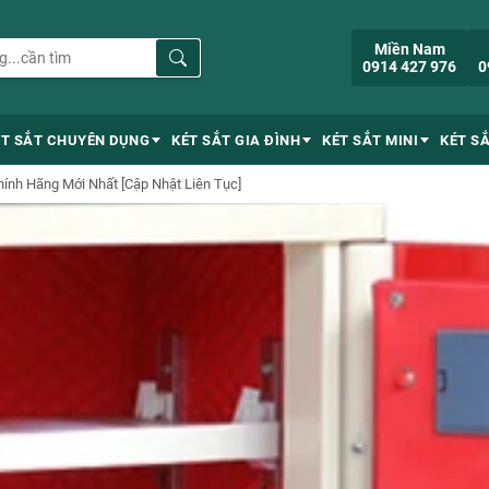
Miền Nam
0914 427 976
0
ÉT SẮT CHUYÊN DỤNG
KÉT SẮT GIA ĐÌNH
KÉT SẮT MINI
KÉT S
Chính Hãng Mới Nhất [Cập Nhật Liên Tục]