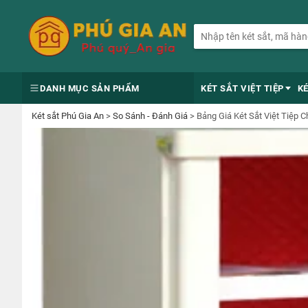
DANH MỤC SẢN PHẨM
KÉT SẮT VIỆT TIỆP
K
Két sắt Phú Gia An
>
So Sánh - Đánh Giá
>
Bảng Giá Két Sắt Việt Tiệp 