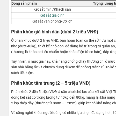
Dòng sản phẩm
Trọng lượng t
Két sắt mini/Khách sạn
Két sắt gia đình
Két sắt văn phòng/Cỡ lớn
Phân khúc giá bình dân (dưới 2 triệu VNĐ)
Ở phân khúc dưới 2 triệu VNĐ, bạn hoàn toàn có thể sở hữu một ch
nhẹ (dưới 40kg), thiết kế nhỏ gọn, dễ dàng bố trí trong tủ quần 
(thường là khóa cơ tiêu chuẩn hoặc khóa điện tử cơ bản), đáp ứng t
Tuy nhiên, ở mức giá này, khả năng chống cháy thường chỉ ở mức 
sàn nhà bằng ốc vít chuyên dụng đi kèm để phòng tránh rủi ro kẻ g
sách tiết kiệm.
Phân khúc tầm trung (2 – 5 triệu VNĐ)
Phân khúc 2 đến 5 triệu VNĐ là sân chơi chủ lực của két sắt Việt
dòng két sắt có trọng lượng từ 40kg đến 80kg, mang lại khả năng 
2 lớp thép dày (thường từ 8mm – 12mm), giúp két có khả năng chị
Về công nghệ khóa, người dùng có nhiều lựa chọn đa dạng hơn, t