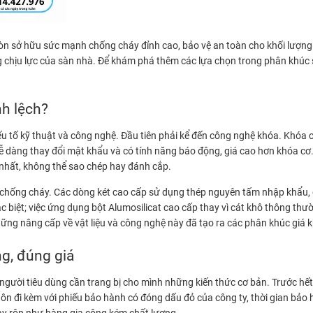
n sở hữu sức mạnh chống cháy đỉnh cao, bảo vệ an toàn cho khối lượng lớ
ăng chịu lực của sàn nhà. Để khám phá thêm các lựa chọn trong phân khúc
ênh lệch?
 yếu tố kỹ thuật và công nghệ. Đầu tiên phải kể đến công nghệ khóa. Khóa
ễ dàng thay đổi mật khẩu và có tính năng báo động, giá cao hơn khóa cơ.
 nhất, không thể sao chép hay đánh cắp.
liệu chống cháy. Các dòng két cao cấp sử dụng thép nguyên tấm nhập kh
biệt; việc ứng dụng bột Alumosilicat cao cấp thay vì cát khô thông thườn
hững nâng cấp về vật liệu và công nghệ này đã tạo ra các phân khúc giá
g, đúng giá
, người tiêu dùng cần trang bị cho mình những kiến thức cơ bản. Trước h
ôn đi kèm với phiếu bảo hành có đóng dấu đỏ của công ty, thời gian bả