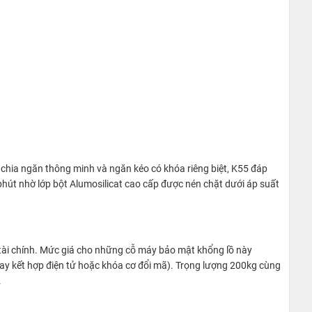
kế chia ngăn thông minh và ngăn kéo có khóa riêng biệt, K55 đáp
út nhờ lớp bột Alumosilicat cao cấp được nén chặt dưới áp suất
tài chính. Mức giá cho những cỗ máy bảo mật khổng lồ này
ay kết hợp điện tử hoặc khóa cơ đổi mã). Trọng lượng 200kg cùng
.