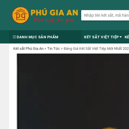
DANH MỤC SẢN PHẨM
KÉT SẮT VIỆT TIỆP
K
Két sắt Phú Gia An
>
Tin Tức
>
Bảng Giá Két Sắt Việt Tiệp Mới Nhất 2