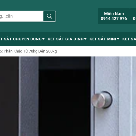
Miền Nam
0914 427 976
0
ÉT SẮT CHUYÊN DỤNG
KÉT SẮT GIA ĐÌNH
KÉT SẮT MINI
KÉT S
026: Phân Khúc Từ 70kg Đến 200kg