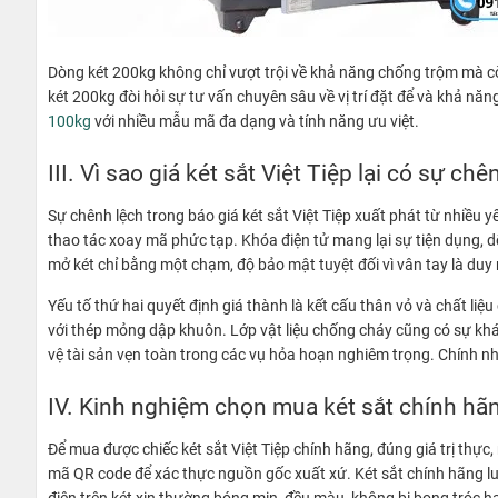
Dòng két 200kg không chỉ vượt trội về khả năng chống trộm mà cò
két 200kg đòi hỏi sự tư vấn chuyên sâu về vị trí đặt để và khả n
100kg
với nhiều mẫu mã đa dạng và tính năng ưu việt.
III. Vì sao giá két sắt Việt Tiệp lại có sự ch
Sự chênh lệch trong báo giá két sắt Việt Tiệp xuất phát từ nhiều
thao tác xoay mã phức tạp. Khóa điện tử mang lại sự tiện dụng, d
mở két chỉ bằng một chạm, độ bảo mật tuyệt đối vì vân tay là duy
Yếu tố thứ hai quyết định giá thành là kết cấu thân vỏ và chất 
với thép mỏng dập khuôn. Lớp vật liệu chống cháy cũng có sự khác 
vệ tài sản vẹn toàn trong các vụ hỏa hoạn nghiêm trọng. Chính n
IV. Kinh nghiệm chọn mua két sắt chính hãn
Để mua được chiếc két sắt Việt Tiệp chính hãng, đúng giá trị thực
mã QR code để xác thực nguồn gốc xuất xứ. Két sắt chính hãng lu