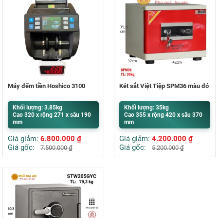
Máy đếm tiền Hoshico 3100
Két sắt Việt Tiệp SPM36 màu đỏ
Khối lượng: 3.85kg
Khối lượng: 35kg
Cao 320 x rộng 271 x sâu 190
Cao 355 x rộng 420 x sâu 370
mm
mm
Giá giảm:
6.800.000
₫
Giá giảm:
4.200.000
₫
Giá gốc:
Giá gốc:
7.500.000
₫
5.200.000
₫