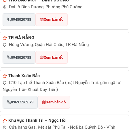
Đại lộ Bình Dương, Phường Phú Cường
0948020788
Xem bản đồ
TP. ĐÀ NẴNG
Hùng Vương, Quận Hải Châu, TP. Đà Nẵng
0948020788
Xem bản đồ
Thanh Xuân Bắc
C10 Tập thể Thanh Xuân Bắc (mặt Nguyễn Trãi: gần ngã tư
Nguyễn Trãi- Khuất Duy Tiến)
0969.5262.79
Xem bản đồ
Khu vực Thanh Trì – Ngọc Hồi
Cửa hàng Gas, Két sắt Phú Tài - Ngã ba Quỳnh Đô - Vĩnh