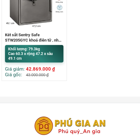
Két sắt Sentry Safe
STW205GYC khoá điện tử , nhập
khẩu Mỹ
Khối lượng: 79.3kg
Cao 60.3 x rộng 47.2 x sâu
49.1 cm
Giá giảm:
42.869.000
₫
Giá gốc:
43.000.000
₫