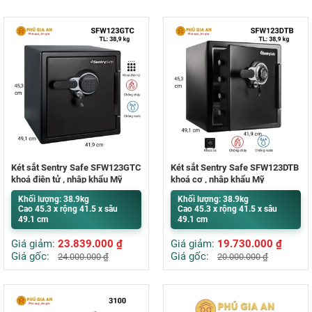
Két sắt Sentry Safe SFW123GTC
Két sắt Sentry Safe SFW123DTB
khoá điện tử , nhập khẩu Mỹ
khoá cơ , nhập khẩu Mỹ
Khối lượng: 38.9kg
Khối lượng: 38.9kg
Cao 45.3 x rộng 41.5 x sâu
Cao 45.3 x rộng 41.5 x sâu
49.1 cm
49.1 cm
Giá giảm:
23.839.000
₫
Giá giảm:
19.730.000
₫
Giá gốc:
Giá gốc:
24.000.000
₫
20.000.000
₫