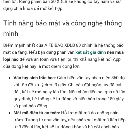
tiện lợi. Riêng phiên bản 30 XDLB sẽ không có tay nắm và sử
dụng chìa khóa để mở kết hợp.
Tính năng bảo mật và công nghệ thông
minh
Điểm mạnh nhất của AIFEIBAO XDLB 80 chính là hệ thống bảo
mật đa tầng. Nếu bạn đang phân vân
két sắt gia đình
nên mua
loại nào
để vừa an toàn vừa tiện lợi, thì khả năng kết nối App
của dòng két này là một điểm cộng lớn.
Vân tay sinh trắc học:
Cảm biến vân tay nhận diện 360 độ
với tốc độ xử lý dưới 3 giây. Chỉ cần đặt ngón tay đã cài
đặt, két sẽ mở ngay lập tức. Nếu nhận diện sai quá số lần
quy định, hệ thống sẽ tự động vô hiệu hóa trong 180 giây
và phát báo động.
Mật mã điện tử an toàn:
Hỗ trợ mật mã ảo chống nhìn
trộm. Tương tự như vân tay, nếu nhập sai mật mã liên tiếp
từ 3 đến 4 lần, két sẽ tự động khóa và hú còi cảnh báo.