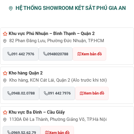
HỆ THỐNG SHOWROOM KÉT SẮT PHÚ GIA AN
Khu vực Phú Nhuận – Bình Thạnh – Quận 2
82 Phan Đăng Lưu, Phường Đức Nhuận, TP.HCM
091 442 7976
0948020788
Xem bản đồ
Kho hàng Quận 2
Kho hàng, KCN Cát Lái, Quận 2 (Alo trước khi tới)
0948.02.0788
091 442 7976
Xem bản đồ
Khu vực Ba Đình – Cầu Giấy
1130A Đê La Thành, Phường Giảng Võ, TP.Hà Nội
0969.52.62.79
Xem bản đồ