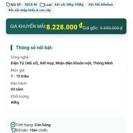
Mã SP:
Loại:
XDLB 80
két sắt 50kg-100kg
Két Sắt Aifeibao
Két sắt nhập khẩu & cao cấp
₫
8.228.000
GIÁ KHUYẾN MÃI:
Giá gốc:
9.650.000
₫
Thông số nổi bật:
Công nghệ:
Điện Tử (Mã số), Kết Hợp, Nhận diện khuôn mặt, Thông Minh
Mức giá:
7 - 15 triệu
Bảo hành:
03 năm
Khối lượng:
40kg
Tình trạng:
Còn hàng
Đã bán:
154+
chiếc