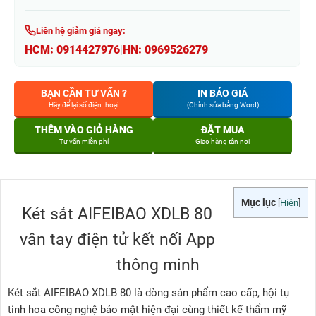
Liên hệ giảm giá ngay:
HCM:
0914427976
|
HN:
0969526279
BẠN CẦN TƯ VẤN ?
IN BÁO GIÁ
Hãy để lại số điện thoại
(Chỉnh sửa bằng Word)
THÊM VÀO GIỎ HÀNG
ĐẶT MUA
Tư vấn miễn phí
Giao hàng tận nơi
Mục lục
[
Hiện
]
Két sắt AIFEIBAO XDLB 80
vân tay điện tử kết nối App
thông minh
Két sắt AIFEIBAO XDLB 80 là dòng sản phẩm cao cấp, hội tụ
tinh hoa công nghệ bảo mật hiện đại cùng thiết kế thẩm mỹ