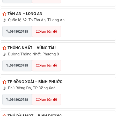
TÂN AN – LONG AN
Quốc lộ 62, Tp.Tân An, T.Long An
0948020788
Xem bản đồ
THỐNG NHẤT – VŨNG TÀU
Đường Thống Nhất, Phường 8
0948020788
Xem bản đồ
TP ĐỒNG XOÀI – BÌNH PHƯỚC
Phú Riềng Đỏ, TP Đồng Xoài
0948020788
Xem bản đồ
THỦ DẦU MỘT – BÌNH DƯƠNG