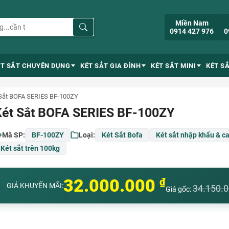
Miền Nam
0914 427 976
0
ÉT SẮT CHUYÊN DỤNG
KÉT SẮT GIA ĐÌNH
KÉT SẮT MINI
KÉT S
Sắt BOFA SERIES BF-100ZY
Két Sắt BOFA SERIES BF-100ZY
Mã SP:
BF-100ZY
Loại:
Két Sắt Bofa
Két sắt nhập khẩu & c
Két sắt trên 100kg
32.000.000
₫
GIÁ KHUYẾN MÃI:
34.150.
Giá gốc: