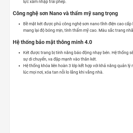
lực xâm nhập trái phép.
Công nghệ sơn Nano và thẩm mỹ sang trọng
Bề mặt két được phủ công nghệ sơn nano tĩnh điện cao cấp b
mang lại độ bóng mịn, tính thẩm mỹ cao. Màu sắc trang nhã 
Hệ thống bảo mật thông minh 4.0
Két được trang bị tính năng báo động nhạy bén. Hệ thống sẽ
sự di chuyển, va đập mạnh vào thân két.
Hệ thống khóa liên hoàn 3 lớp kết hợp với khả năng quản lý
lúc mọi nơi, xóa tan nỗi lo lắng khi vắng nhà.