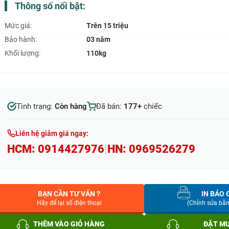
Thông số nổi bật:
Mức giá:
Trên 15 triệu
Bảo hành:
03 năm
Khối lượng:
110kg
Tình trạng:
Còn hàng
Đã bán:
177+
chiếc
Liên hệ giảm giá ngay:
HCM:
0914427976
|
HN:
0969526279
BẠN CẦN TƯ VẤN ?
IN BÁO 
Hãy để lại số điện thoại
(Chỉnh sửa bằ
THÊM VÀO GIỎ HÀNG
ĐẶT M