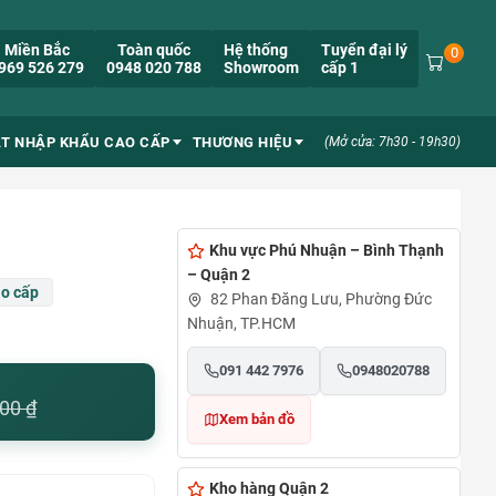
Miền Bắc
Toàn quốc
Hệ thống
Tuyển đại lý
0
969 526 279
0948 020 788
Showroom
cấp 1
ẮT NHẬP KHẨU CAO CẤP
THƯƠNG HIỆU
(Mở cửa: 7h30 - 19h30)
Khu vực Phú Nhuận – Bình Thạnh
– Quận 2
ao cấp
82 Phan Đăng Lưu, Phường Đức
Nhuận, TP.HCM
091 442 7976
0948020788
000
₫
Xem bản đồ
Kho hàng Quận 2