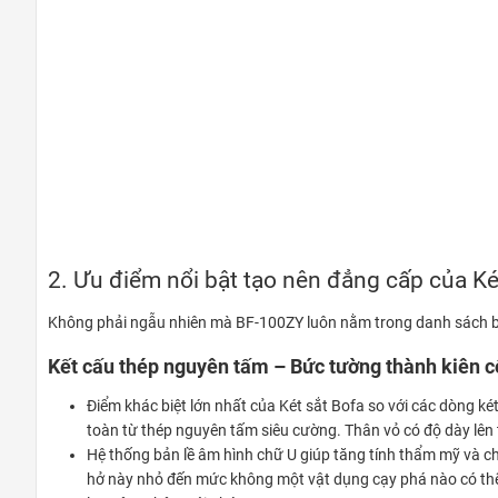
2. Ưu điểm nổi bật tạo nên đẳng cấp của K
Không phải ngẫu nhiên mà BF-100ZY luôn nằm trong danh sách bán
Kết cấu thép nguyên tấm – Bức tường thành kiên c
Điểm khác biệt lớn nhất của Két sắt Bofa so với các dòng ké
toàn từ thép nguyên tấm siêu cường. Thân vỏ có độ dày lê
Hệ thống bản lề âm hình chữ U giúp tăng tính thẩm mỹ và ch
hở này nhỏ đến mức không một vật dụng cạy phá nào có thể