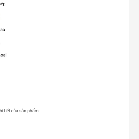
THỐNG NHẤT – VŨNG TÀU
Đường Thống Nhất, Phường 8
0948020788
Xem bản đồ
TP ĐỒNG XOÀI – BÌNH PHƯỚC
Phú Riềng Đỏ, TP Đồng Xoài
0948020788
Xem bản đồ
THỦ DẦU MỘT – BÌNH DƯƠNG
Đại lộ Bình Dương, Phường Phú
Cường
hi tiết của sản phẩm:
0948020788
Xem bản đồ
TP. ĐÀ NẴNG
Hùng Vương, Quận Hải Châu, TP.