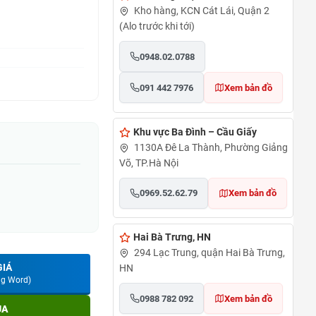
Kho hàng, KCN Cát Lái, Quận 2
(Alo trước khi tới)
0948.02.0788
091 442 7976
Xem bản đồ
Khu vực Ba Đình – Cầu Giấy
1130A Đê La Thành, Phường Giảng
Võ, TP.Hà Nội
0969.52.62.79
Xem bản đồ
Hai Bà Trưng, HN
294 Lạc Trung, quận Hai Bà Trưng,
GIÁ
HN
ng Word)
0988 782 092
Xem bản đồ
UA