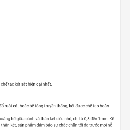
Quận 9
khu Đô Thị Vinhomes Grand Park,
Quận 9
0948020788
Xem bản đồ
ế tác két sắt hiện đại nhất.
 đổ ruột cát hoặc bê tông truyền thống, két được chế tạo hoàn
hoảng hở giữa cánh và thân két siêu nhỏ, chỉ từ 0,8 đến 1mm. Kẽ
 thân két, sản phẩm đảm bảo sự chắc chắn tối đa trước mọi nỗ