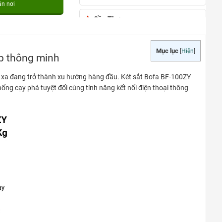
ận nơi
Cần Thơ
đường Nguyễn Văn Cừ, phường An
Khánh, quận Ninh Kiều, TP Cần Thơ
Mục lục
[
Hiện
]
p thông minh
0948020788
Xem bản đồ
ừ xa đang trở thành xu hướng hàng đầu. Két sắt Bofa BF-100ZY
ng cạy phá tuyệt đối cùng tính năng kết nối điện thoại thông
TẠI PHÚ QUỐC
Đường Ruby 3, Shophouse Bãi
Kem, Phường An Thới, TP Phú Quốc
0948020788
Xem bản đồ
TÂN AN – LONG AN
Quốc lộ 62, Tp.Tân An, T.Long An
0948020788
Xem bản đồ