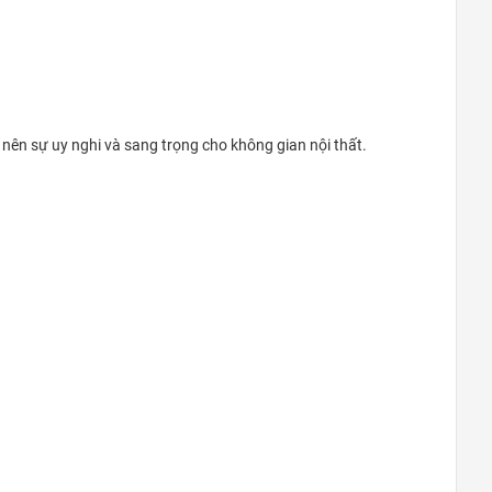
Đà Nẵng
0948020788
Xem bản đồ
Thanh Xuân Bắc
nên sự uy nghi và sang trọng cho không gian nội thất.
C10 Tập thể Thanh Xuân Bắc (mặt
Nguyễn Trãi: gần ngã tư Nguyễn Trãi-
Khuất Duy Tiến)
0969.5262.79
Xem bản đồ
Khu vực Thanh Trì – Ngọc Hồi
Cửa hàng Gas, Két sắt Phú Tài -
Ngã ba Quỳnh Đô - Vĩnh Quỳnh -
Thanh Trì - HN
0969.5262.79
Xem bản đồ