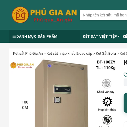
DANH MỤC SẢN PHẨM
KÉT SẮT VIỆT TIỆP
K
Két sắt Phú Gia An
>
Két sắt nhập khẩu & cao cấp
>
Két Sắt Bofa
>
Két 