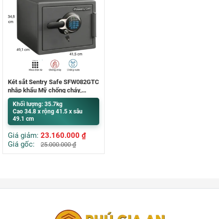
Két sắt Sentry Safe SFW082GTC
nhập khẩu Mỹ chống cháy,
chống nước
Khối lượng: 35.7kg
Cao 34.8 x rộng 41.5 x sâu
49.1 cm
Giá giảm:
23.160.000
₫
Giá gốc:
25.000.000
₫