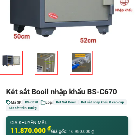
Két sắt Booil nhập khẩu BS-C670
Mã SP:
Loại:
BS-C670
Két Sắt Booil
Két sắt nhập khẩu & cao cấp
Két sắt trên 100kg
GIÁ KHUYẾN MÃI:
₫
11.870.000
Giá gốc:
16.980.000
₫