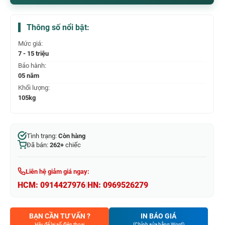
Thông số nổi bật:
Mức giá:
7 - 15 triệu
Bảo hành:
05 năm
Khối lượng:
105kg
Tình trạng:
Còn hàng
Đã bán:
262+
chiếc
Liên hệ giảm giá ngay:
HCM:
0914427976
|
HN:
0969526279
BẠN CẦN TƯ VẤN ?
IN BÁO GIÁ
Hãy để lại số điện thoại
(Chỉnh sửa bằng Word)