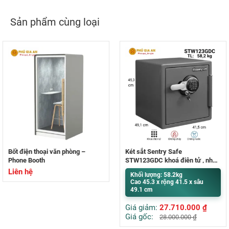
Sản phẩm cùng loại
Bốt điện thoại văn phòng –
Két sắt Sentry Safe
Phone Booth
STW123GDC khoá điện tử , nhập
khẩu Mỹ
Liên hệ
Khối lượng: 58.2kg
Cao 45.3 x rộng 41.5 x sâu
49.1 cm
Giá giảm:
27.710.000
₫
Giá gốc:
28.000.000
₫