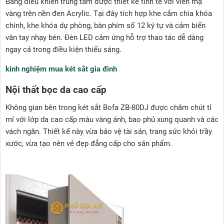
Bảng điều khiển trung tâm được thiết kế tinh tế với viền mạ
vàng trên nền đen Acrylic. Tại đây tích hợp khe cắm chìa khóa
chính, khe khóa dự phòng, bàn phím số 12 ký tự và cảm biến
vân tay nhạy bén. Đèn LED cảm ứng hỗ trợ thao tác dễ dàng
ngay cả trong điều kiện thiếu sáng.
kinh nghiệm mua két sắt gia đình
Nội thất bọc da cao cấp
Không gian bên trong két sắt Bofa ZB-80DJ được chăm chút tỉ
mỉ với lớp da cao cấp màu vàng ánh, bao phủ xung quanh và các
vách ngăn. Thiết kế này vừa bảo vệ tài sản, trang sức khỏi trầy
xước, vừa tạo nên vẻ đẹp đẳng cấp cho sản phẩm.