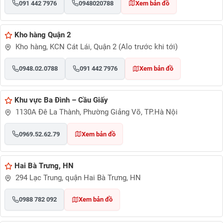
091 442 7976
0948020788
Xem bản đồ
Kho hàng Quận 2
Kho hàng, KCN Cát Lái, Quận 2 (Alo trước khi tới)
0948.02.0788
091 442 7976
Xem bản đồ
Khu vực Ba Đình – Cầu Giấy
1130A Đê La Thành, Phường Giảng Võ, TP.Hà Nội
0969.52.62.79
Xem bản đồ
Hai Bà Trưng, HN
294 Lạc Trung, quận Hai Bà Trưng, HN
0988 782 092
Xem bản đồ