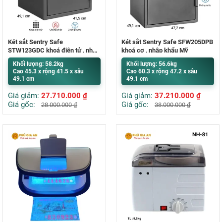
Két sắt Sentry Safe
Két sắt Sentry Safe SFW205DPB
STW123GDC khoá điện tử , nhập
khoá cơ , nhập khẩu Mỹ
khẩu Mỹ
Khối lượng: 58.2kg
Khối lượng: 56.6kg
Cao 45.3 x rộng 41.5 x sâu
Cao 60.3 x rộng 47.2 x sâu
49.1 cm
49.1 cm
Giá giảm:
27.710.000
₫
Giá giảm:
37.210.000
₫
Giá gốc:
Giá gốc:
28.000.000
₫
38.000.000
₫