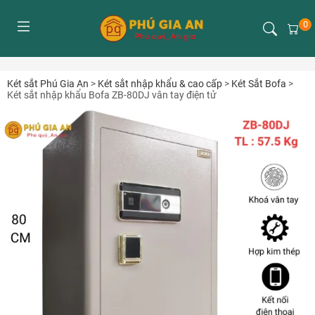
0
Két sắt Phú Gia An
>
Két sắt nhập khẩu & cao cấp
>
Két Sắt Bofa
>
Két sắt nhập khẩu Bofa ZB-80DJ vân tay điện tử