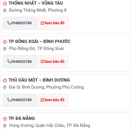
THỐNG NHẤT – VŨNG TÀU
Đường Thống Nhất, Phường 8
0948020788
Xem bản đồ
TP ĐỒNG XOÀI – BÌNH PHƯỚC
Phú Riềng Đỏ, TP Đồng Xoài
0948020788
Xem bản đồ
THỦ DẦU MỘT – BÌNH DƯƠNG
Đại lộ Bình Dương, Phường Phú Cường
0948020788
Xem bản đồ
TP. ĐÀ NẴNG
Hùng Vương, Quận Hải Châu, TP. Đà Nẵng