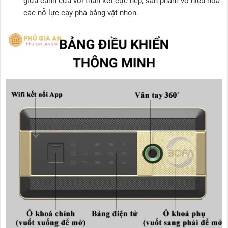
giữa cánh cửa với thân két cực hẹp, sản phẩm vô hiệu hóa
các nỗ lực cạy phá bằng vật nhọn.