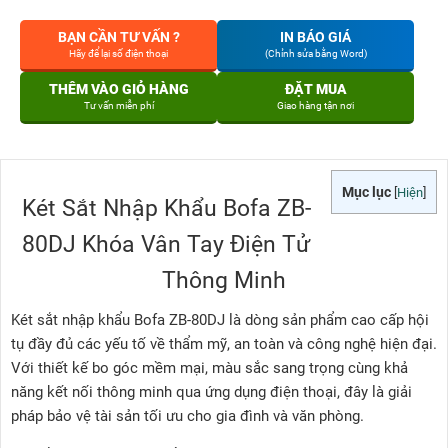
BẠN CẦN TƯ VẤN ?
IN BÁO GIÁ
Hãy để lại số điện thoại
(Chỉnh sửa bằng Word)
THÊM VÀO GIỎ HÀNG
ĐẶT MUA
Tư vấn miễn phí
Giao hàng tận nơi
Mục lục
[
Hiện
]
Két Sắt Nhập Khẩu Bofa ZB-
80DJ Khóa Vân Tay Điện Tử
Thông Minh
Két sắt nhập khẩu Bofa ZB-80DJ là dòng sản phẩm cao cấp hội
tụ đầy đủ các yếu tố về thẩm mỹ, an toàn và công nghệ hiện đại.
Với thiết kế bo góc mềm mại, màu sắc sang trọng cùng khả
năng kết nối thông minh qua ứng dụng điện thoại, đây là giải
pháp bảo vệ tài sản tối ưu cho gia đình và văn phòng.