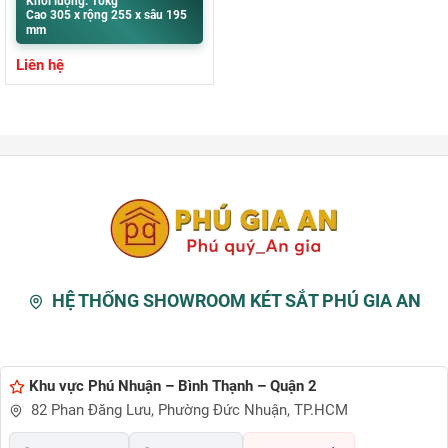
Khối lượng: 10kg
Cao 305 x rộng 255 x sâu 195
mm
Liên hệ
HỆ THỐNG SHOWROOM KÉT SẮT PHÚ GIA AN
Khu vực Phú Nhuận – Bình Thạnh – Quận 2
82 Phan Đăng Lưu, Phường Đức Nhuận, TP.HCM