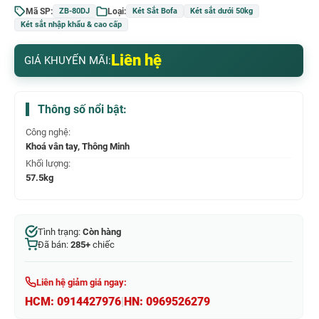
Mã SP:
Loại:
ZB-80DJ
Két Sắt Bofa
Két sắt dưới 50kg
Két sắt nhập khẩu & cao cấp
Liên hệ
GIÁ KHUYẾN MÃI:
Thông số nổi bật:
Công nghệ:
Khoá vân tay, Thông Minh
Khối lượng:
57.5kg
Tình trạng:
Còn hàng
Đã bán:
285+
chiếc
Liên hệ giảm giá ngay:
HCM:
0914427976
|
HN:
0969526279