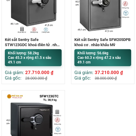
Két sắt Sentry Safe
Két sắt Sentry Safe SFW205DPB
STW123GDC khoá điện tử , nhập
khoá cơ , nhập khẩu Mỹ
khẩu Mỹ
Khối lượng: 58.2kg
Khối lượng: 56.6kg
Cao 45.3 x rộng 41.5 x sâu
Cao 60.3 x rộng 47.2 x sâu
49.1 cm
49.1 cm
Giá giảm:
27.710.000
₫
Giá giảm:
37.210.000
₫
Giá gốc:
Giá gốc:
28.000.000
₫
38.000.000
₫