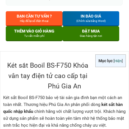
BẠN CẦN TƯ VẤN ?
IN BÁO GIÁ
Hãy để lại số điện thoại
(Chỉnh sửa bằng Word)
THÊM VÀO GIỎ HÀNG
ĐẶT MUA
Tư vấn miễn phí
Giao hàng tận nơi
Mục lục
[
Hiện
]
Két sắt Booil BS-F750 Khóa
vân tay điện tử cao cấp tại
Phú Gia An
Két sắt Booil BS-F750 bảo vệ tài sản gia đình bạn một cách an
toàn nhất. Thương hiệu Phú Gia An phân phối dòng
két sắt hàn
quốc nhập khẩu
chính hãng với chất lượng vượt trội. Khách hàng
sử dụng sản phẩm sẽ hoàn toàn yên tâm nhờ hệ thống bảo mật
sinh trắc học hiện đại và khả năng chống cháy ưu việt.