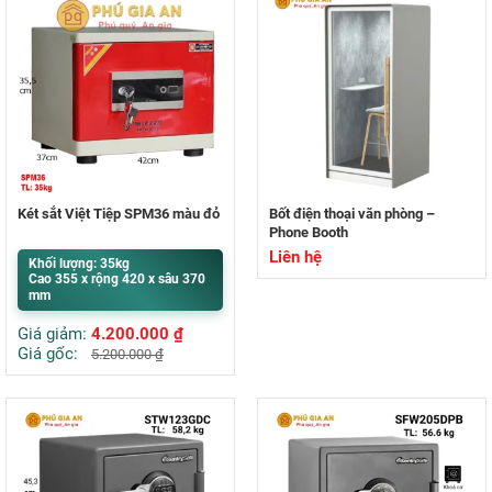
Két sắt Việt Tiệp SPM36 màu đỏ
Bốt điện thoại văn phòng –
Phone Booth
Liên hệ
Khối lượng: 35kg
Cao 355 x rộng 420 x sâu 370
mm
Giá giảm:
4.200.000
₫
Giá gốc:
5.200.000
₫