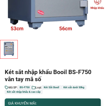
Két sắt nhập khẩu Booil BS-F750
vân tay mã số
Mã SP:
Loại:
BS-F750
Két Sắt Booil
Két sắt dưới 50kg
Két sắt nhập khẩu & cao cấp
GIÁ KHUYẾN MÃI: