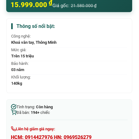
₫
15.999.000
Giá gốc:
21.580.000
₫
Thông số nổi bật:
Công nghệ:
Khoá vân tay, Thông Minh
Mức giá:
Trên 15 triệu
Bảo hành:
03 năm
Khối lượng:
140kg
Tình trạng:
Còn hàng
Đã bán:
194+
chiếc
Liên hệ giảm giá ngay:
HCM:
0914427976
|
HN:
0969526279