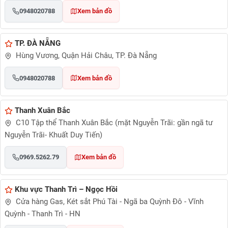
0948020788
Xem bản đồ
TP. ĐÀ NẴNG
Hùng Vương, Quận Hải Châu, TP. Đà Nẵng
0948020788
Xem bản đồ
Thanh Xuân Bắc
C10 Tập thể Thanh Xuân Bắc (mặt Nguyễn Trãi: gần ngã tư
Nguyễn Trãi- Khuất Duy Tiến)
0969.5262.79
Xem bản đồ
Khu vực Thanh Trì – Ngọc Hồi
Cửa hàng Gas, Két sắt Phú Tài - Ngã ba Quỳnh Đô - Vĩnh
Quỳnh - Thanh Trì - HN