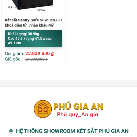
Két sắt Sentry Safe SFW123GTC
khoá điện tử , nhập khẩu Mỹ
Khối lượng: 38.9kg
Cao 45.3 x rộng 41.5 x sâu
49.1 cm
Giá giảm:
23.839.000
₫
Giá gốc:
24.000.000
₫
HỆ THỐNG SHOWROOM KÉT SẮT PHÚ GIA AN