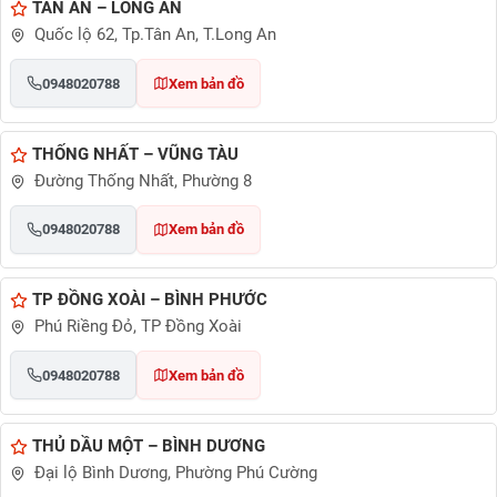
TÂN AN – LONG AN
Quốc lộ 62, Tp.Tân An, T.Long An
0948020788
Xem bản đồ
THỐNG NHẤT – VŨNG TÀU
Đường Thống Nhất, Phường 8
0948020788
Xem bản đồ
TP ĐỒNG XOÀI – BÌNH PHƯỚC
Phú Riềng Đỏ, TP Đồng Xoài
0948020788
Xem bản đồ
THỦ DẦU MỘT – BÌNH DƯƠNG
Đại lộ Bình Dương, Phường Phú Cường