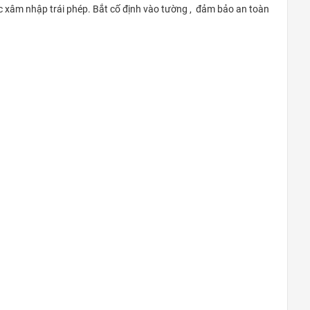
ệc xâm nhập trái phép. Bắt cố định vào tường , đảm bảo an toàn
Đà Nẵng
0948020788
Xem bản đồ
Thanh Xuân Bắc
C10 Tập thể Thanh Xuân Bắc (mặt
Nguyễn Trãi: gần ngã tư Nguyễn Trãi-
Khuất Duy Tiến)
0969.5262.79
Xem bản đồ
Khu vực Thanh Trì – Ngọc Hồi
Cửa hàng Gas, Két sắt Phú Tài -
Ngã ba Quỳnh Đô - Vĩnh Quỳnh -
Thanh Trì - HN
0969.5262.79
Xem bản đồ