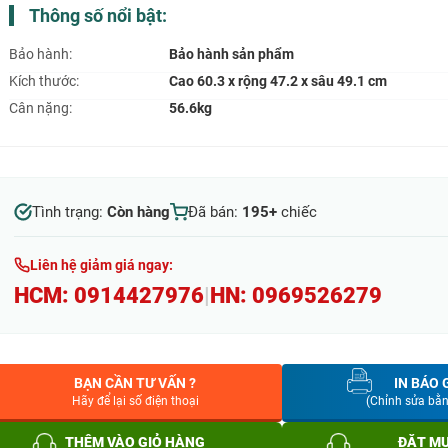
Thông số nổi bật:
Bảo hành:
Bảo hành sản phẩm
Kích thước:
Cao 60.3 x rộng 47.2 x sâu 49.1 cm
Cân nặng:
56.6kg
Tình trạng:
Còn hàng
Đã bán:
195+
chiếc
Liên hệ giảm giá ngay:
HCM:
0914427976
|
HN:
0969526279
BẠN CẦN TƯ VẤN ?
IN BÁO 
Hãy để lại số điện thoại
(Chỉnh sửa bằ
THÊM VÀO GIỎ HÀNG
ĐẶT M