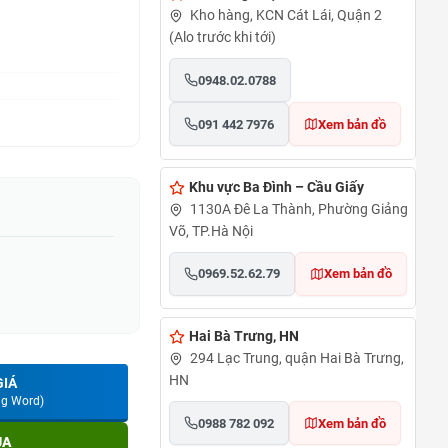
Kho hàng, KCN Cát Lái, Quận 2
(Alo trước khi tới)
0948.02.0788
091 442 7976
Xem bản đồ
Khu vực Ba Đình – Cầu Giấy
1130A Đê La Thành, Phường Giảng
Võ, TP.Hà Nội
0969.52.62.79
Xem bản đồ
Hai Bà Trưng, HN
294 Lạc Trung, quận Hai Bà Trưng,
HN
GIÁ
ng Word)
0988 782 092
Xem bản đồ
UA