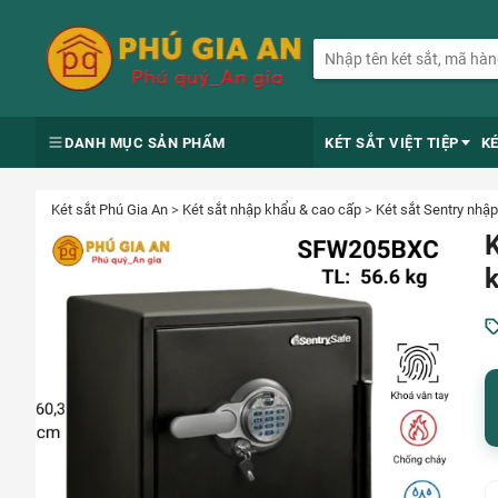
DANH MỤC SẢN PHẨM
KÉT SẮT VIỆT TIỆP
K
Két sắt Phú Gia An
>
Két sắt nhập khẩu & cao cấp
>
Két sắt Sentry nhậ
K