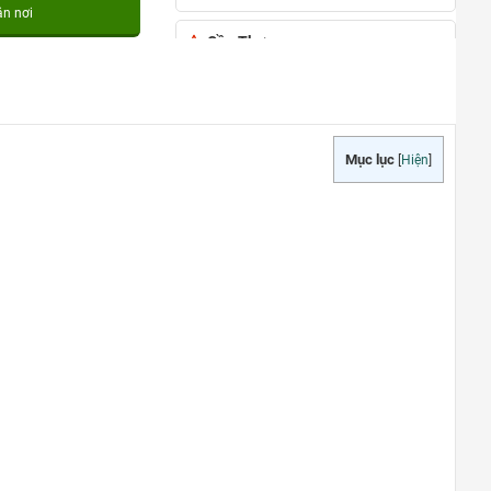
ận nơi
Cần Thơ
đường Nguyễn Văn Cừ, phường An
Khánh, quận Ninh Kiều, TP Cần Thơ
0948020788
Xem bản đồ
Mục lục
[
Hiện
]
TẠI PHÚ QUỐC
Đường Ruby 3, Shophouse Bãi
Kem, Phường An Thới, TP Phú Quốc
0948020788
Xem bản đồ
TÂN AN – LONG AN
Quốc lộ 62, Tp.Tân An, T.Long An
0948020788
Xem bản đồ