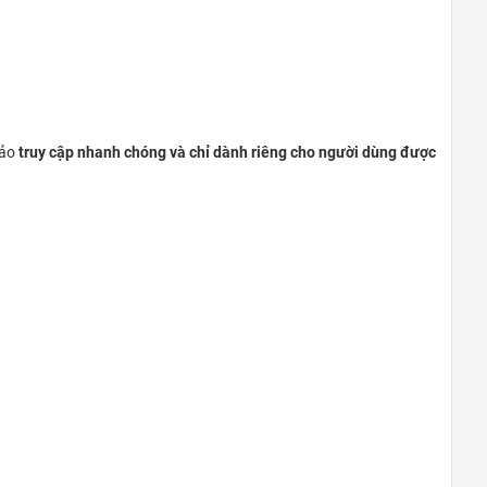
Quận 9
khu Đô Thị Vinhomes Grand Park,
Quận 9
0948020788
Xem bản đồ
bảo
truy cập nhanh chóng và chỉ dành riêng cho người dùng được