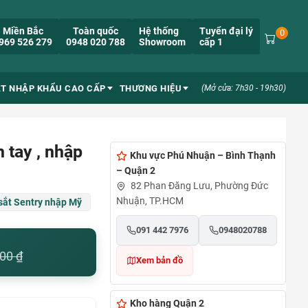
Miền Bắc
Toàn quốc
Hệ thống
Tuyển đại lý
0
969 526 279
0948 020 788
Showroom
cấp 1
ẮT NHẬP KHẨU CAO CẤP
THƯƠNG HIỆU
(Mở cửa: 7h30 - 19h30)
 tay , nhập
Khu vực Phú Nhuận – Bình Thạnh
– Quận 2
82 Phan Đăng Lưu, Phường Đức
Nhuận, TP.HCM
sắt Sentry nhập Mỹ
091 442 7976
0948020788
000
₫
Xem bản đồ
Kho hàng Quận 2