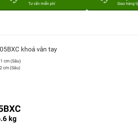
Tư vấn miễn phí
Giao hàng t
205BXC khoá vân tay
.1 cm (Sâu)
.2 cm (Sâu)