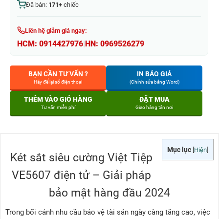
Đã bán:
171+
chiếc
Liên hệ giảm giá ngay:
HCM:
0914427976
|
HN:
0969526279
BẠN CẦN TƯ VẤN ?
IN BÁO GIÁ
Hãy để lại số điện thoại
(Chỉnh sửa bằng Word)
THÊM VÀO GIỎ HÀNG
ĐẶT MUA
Tư vấn miễn phí
Giao hàng tận nơi
Mục lục
[
Hiện
]
Két sắt siêu cường Việt Tiệp
VE5607 điện tử – Giải pháp
bảo mật hàng đầu 2024
Trong bối cảnh nhu cầu bảo vệ tài sản ngày càng tăng cao, việc