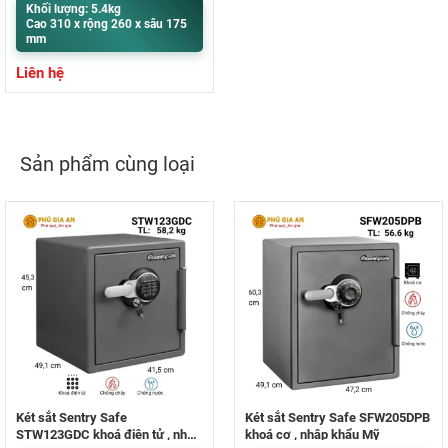
Khối lượng: 5.4kg
Cao 310 x rộng 260 x sâu 175
mm
Liên hệ
Sản phẩm cùng loại
Két sắt Sentry Safe
Két sắt Sentry Safe SFW205DPB
STW123GDC khoá điện tử , nhập
khoá cơ , nhập khẩu Mỹ