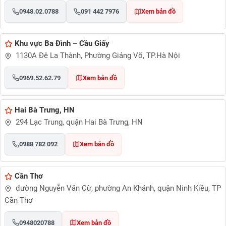
0948.02.0788
091 442 7976
Xem bản đồ
Khu vực Ba Đình – Cầu Giấy
1130A Đê La Thành, Phường Giảng Võ, TP.Hà Nội
0969.52.62.79
Xem bản đồ
Hai Bà Trưng, HN
294 Lạc Trung, quận Hai Bà Trưng, HN
0988 782 092
Xem bản đồ
Cần Thơ
đường Nguyễn Văn Cừ, phường An Khánh, quận Ninh Kiều, TP
Cần Thơ
0948020788
Xem bản đồ