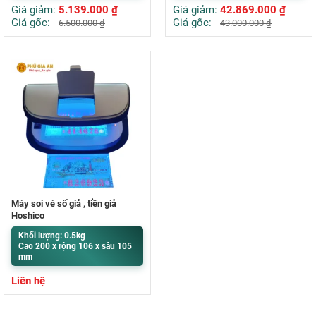
Giá giảm:
5.139.000
₫
Giá giảm:
42.869.000
₫
Giá gốc:
Giá gốc:
6.500.000
₫
43.000.000
₫
Máy soi vé số giả , tiền giả
Hoshico
Khối lượng: 0.5kg
Cao 200 x rộng 106 x sâu 105
mm
Liên hệ