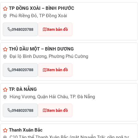
TP ĐỒNG XOÀI – BÌNH PHƯỚC
Phú Riềng Đỏ, TP Đồng Xoài
0948020788
Xem bản đồ
THỦ DẦU MỘT – BÌNH DƯƠNG
Đại lộ Bình Dương, Phường Phú Cường
0948020788
Xem bản đồ
TP. ĐÀ NẴNG
Hùng Vương, Quận Hải Châu, TP. Đà Nẵng
0948020788
Xem bản đồ
Thanh Xuân Bắc
C10 Tập thể Thanh Xuân Bắc (mặt Nguyễn Trãi: gần ngã tư