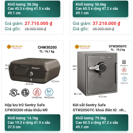
khẩu Mỹ
Khối lượng: 58.2kg
Khối lượng: 56.6kg
Cao 45.3 x rộng 41.5 x sâu
Cao 60.3 x rộng 47.2 x sâu
49.1 cm
49.1 cm
Giá giảm:
27.710.000
₫
Giá giảm:
37.210.000
₫
Giá gốc:
Giá gốc:
28.000.000
₫
38.000.000
₫
Hộp lưu trữ Sentry Safe
Két sắt Sentry Safe
CFW30200 nhập khẩu Mỹ
STW205GYC khoá điện tử , nhập
khẩu Mỹ
Khối lượng: 14.1kg
Khối lượng: 79.3kg
Cao 19.3 x rộng 41.9 x sâu
Cao 60.3 x rộng 47.2 x sâu
37.5 cm
49.1 cm