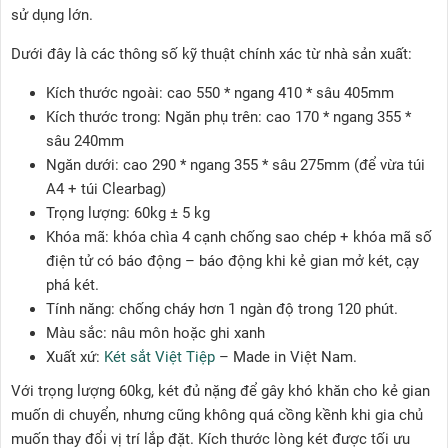
sử dụng lớn.
Dưới đây là các thông số kỹ thuật chính xác từ nhà sản xuất:
Kích thước ngoài: cao 550 * ngang 410 * sâu 405mm
Kích thước trong: Ngăn phụ trên: cao 170 * ngang 355 *
sâu 240mm
Ngăn dưới: cao 290 * ngang 355 * sâu 275mm (để vừa túi
A4 + túi Clearbag)
Trọng lượng: 60kg ± 5 kg
Khóa mã: khóa chìa 4 cạnh chống sao chép + khóa mã số
điện tử có báo động – báo động khi kẻ gian mở két, cạy
phá két.
Tính năng: chống cháy hơn 1 ngàn độ trong 120 phút.
Màu sắc: nâu môn hoặc ghi xanh
Xuất xứ:
Két sắt Việt Tiệp
– Made in Việt Nam.
Với trọng lượng 60kg, két đủ nặng để gây khó khăn cho kẻ gian
muốn di chuyển, nhưng cũng không quá cồng kềnh khi gia chủ
muốn thay đổi vị trí lắp đặt. Kích thước lòng két được tối ưu