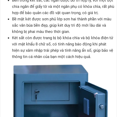
Bên trong két sắt, các ngăn được bố trí hợp lý, với một đợt
chia ngăn để giấy tờ và một ngăn phụ có khóa chìa, rất phù
hợp để bảo quản các đồ vật quan trọng, có giá trị.
Bề mặt két được sơn phủ lớp sơn hai thành phần với màu
sắc vân búa bền đẹp, giúp két duy trì độ mới lâu dài và
không bị phai màu theo thời gian.
Két sắt còn được trang bị bộ khóa chìa và bộ khóa điện tử
với mật khẩu 8 chữ số, có tính năng báo động khi phát
hiện sự xâm nhập trái phép và tính năng ẩn số, giúp bảo vệ
thông tin cá nhân của bạn một cách hiệu quả.