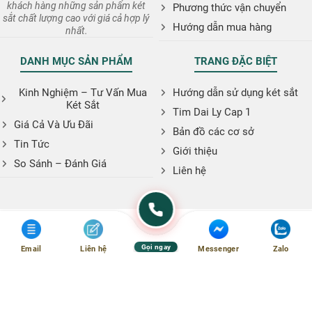
khách hàng những sản phẩm két
Phương thức vận chuyển
sắt chất lượng cao với giá cả hợp lý
Hướng dẫn mua hàng
nhất.
DANH MỤC SẢN PHẨM
TRANG ĐẶC BIỆT
Kinh Nghiệm – Tư Vấn Mua
Hướng dẫn sử dụng két sắt
Két Sắt
Tim Dai Ly Cap 1
Giá Cả Và Ưu Đãi
Bản đồ các cơ sở
Tin Tức
Giới thiệu
So Sánh – Đánh Giá
Liên hệ
Gọi ngay
Email
Liên hệ
Messenger
Zalo
Copyright © 2026. Website: ketsatphugiaan.vn
:
phugiaanshop@gmail.com