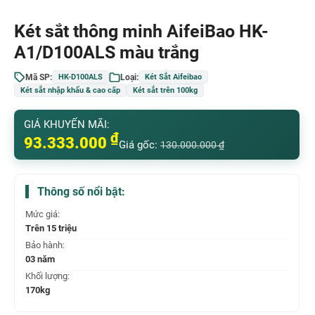
Két sắt thông minh AifeiBao HK-
A1/D100ALS màu trắng
Mã SP:
Loại:
HK-D100ALS
Két Sắt Aifeibao
Két sắt nhập khẩu & cao cấp
Két sắt trên 100kg
GIÁ KHUYẾN MÃI:
₫
93.333.000
Giá gốc:
130.000.000
₫
Thông số nổi bật:
Mức giá:
Trên 15 triệu
Bảo hành:
03 năm
Khối lượng:
170kg