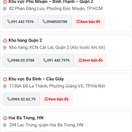
Khu vực Phú Nhuận – Bình Thạnh – Quận 2
82 Phan Đăng Lưu, Phường Đức Nhuận, TP.HCM
091 442 7976
0948020788
Xem bản đồ
Kho hàng Quận 2
Kho hàng, KCN Cát Lái, Quận 2 (Alo trước khi tới)
0948.02.0788
091 442 7976
Xem bản đồ
Khu vực Ba Đình – Cầu Giấy
1130A Đê La Thành, Phường Giảng Võ, TP.Hà Nội
0969.52.62.79
Xem bản đồ
Hai Bà Trưng, HN
294 Lạc Trung, quận Hai Bà Trưng, HN