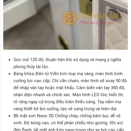
Góc mở 120 độ, thuận tiện khi sử dụng và mang ý nghĩa
phong thủy tài lộc.
Bảng khóa điện tử Viền kim loại mạ vàng, màn hình kính
cường lực cao cấp. Chỉ cần chạm, màn hình sẽ xoay 90 độ
để nhập vân tay hoặc mật khẩu. Cảm biến vân tay 360 độ,
nhận diện nhanh và chính xác. Màn hình LED lớn, hiển thị
rõ ràng ngay cả trong điều kiện thiếu sáng. Tay nắm mạ
vàng thiết kế âm xuống, tạo vẻ sang trọng và hiện đại.
Bề mặt sơn Nano 3D Chống cháy, chống bám bụi, dễ vệ
sinh. Độ bóng cao, có thể phản chiếu như gương. Khi soi
đèn flash, bề mặt ánh kim sang trọng như xe hơi cao cấp.