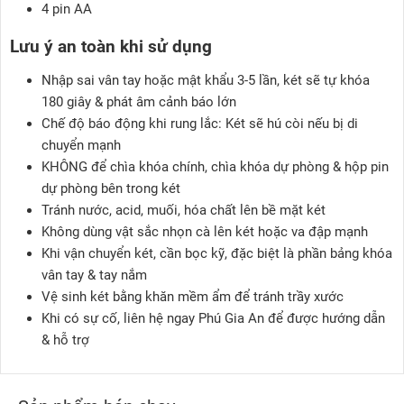
4 pin AA
Lưu ý an toàn khi sử dụng
Nhập sai vân tay hoặc mật khẩu 3-5 lần, két sẽ tự khóa
180 giây & phát âm cảnh báo lớn
Chế độ báo động khi rung lắc: Két sẽ hú còi nếu bị di
chuyển mạnh
KHÔNG để chìa khóa chính, chìa khóa dự phòng & hộp pin
dự phòng bên trong két
Tránh nước, acid, muối, hóa chất lên bề mặt két
Không dùng vật sắc nhọn cà lên két hoặc va đập mạnh
Khi vận chuyển két, cần bọc kỹ, đặc biệt là phần bảng khóa
vân tay & tay nắm
Vệ sinh két bằng khăn mềm ẩm để tránh trầy xước
Khi có sự cố, liên hệ ngay Phú Gia An để được hướng dẫn
& hỗ trợ