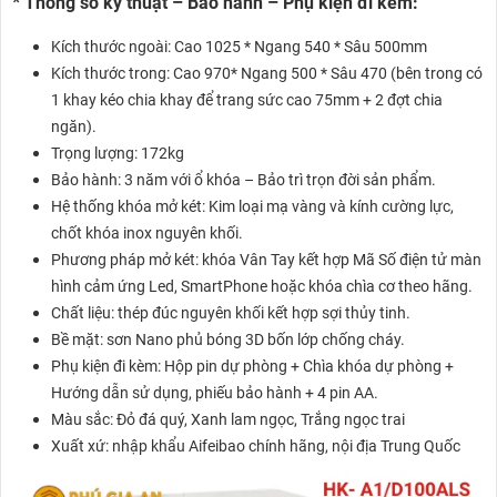
* Thông số kỹ thuật – Bảo hành – Phụ kiện đi kèm:
Kích thước ngoài: Cao 1025 * Ngang 540 * Sâu 500mm
Kích thước trong: Cao 970* Ngang 500 * Sâu 470 (bên trong có
1 khay kéo chia khay để trang sức cao 75mm + 2 đợt chia
ngăn).
Trọng lượng: 172kg
Bảo hành: 3 năm với ổ khóa – Bảo trì trọn đời sản phẩm.
Hệ thống khóa mở két: Kim loại mạ vàng và kính cường lực,
chốt khóa inox nguyên khối.
Phương pháp mở két: khóa Vân Tay kết hợp Mã Số điện tử màn
hình cảm ứng Led, SmartPhone hoặc khóa chìa cơ theo hãng.
Chất liệu: thép đúc nguyên khối kết hợp sợi thủy tinh.
Bề mặt: sơn Nano phủ bóng 3D bốn lớp chống cháy.
Phụ kiện đi kèm: Hộp pin dự phòng + Chìa khóa dự phòng +
Hướng dẫn sử dụng, phiếu bảo hành + 4 pin AA.
Màu sắc: Đỏ đá quý, Xanh lam ngọc, Trắng ngọc trai
Xuất xứ: nhập khẩu Aifeibao chính hãng, nội địa Trung Quốc