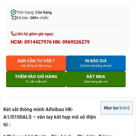
Tình trạng:
Còn hàng
Đã bán:
280+
chiếc
Liên hệ giảm giá ngay:
HCM:
0914427976
|
HN:
0969526279
BẠN CẦN TƯ VẤN ?
IN BÁO GIÁ
Hãy để lại số điện thoại
(Chỉnh sửa bằng Word)
THÊM VÀO GIỎ HÀNG
ĐẶT MUA
Tư vấn miễn phí
Giao hàng tận nơi
Mục lục
[
Hiện
]
Két sắt thông minh Aifeibao HK-
A1/D100ALS – vân tay kết hợp mã số điện
tử :