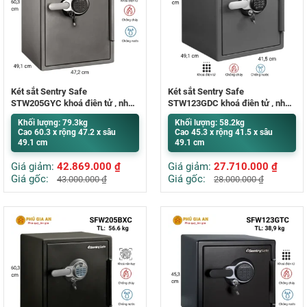
Két sắt Sentry Safe
Két sắt Sentry Safe
STW205GYC khoá điện tử , nhập
STW123GDC khoá điện tử , nhập
khẩu Mỹ
khẩu Mỹ
Khối lượng: 79.3kg
Khối lượng: 58.2kg
Cao 60.3 x rộng 47.2 x sâu
Cao 45.3 x rộng 41.5 x sâu
49.1 cm
49.1 cm
Giá giảm:
42.869.000
₫
Giá giảm:
27.710.000
₫
Giá gốc:
Giá gốc:
43.000.000
₫
28.000.000
₫