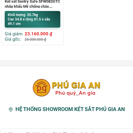
Két sắt Sentry Safe SFW082GTC
nhập khẩu Mỹ chống cháy,
chống nước
Khối lượng: 35.7kg
Cao 34.8 x rộng 41.5 x sâu
49.1 cm
Giá giảm:
23.160.000
₫
Giá gốc:
25.000.000
₫
HỆ THỐNG SHOWROOM KÉT SẮT PHÚ GIA AN