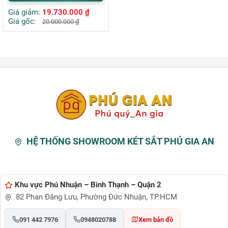
Giá giảm:
19.730.000
₫
Giá gốc:
20.000.000
₫
HỆ THỐNG SHOWROOM KÉT SẮT PHÚ GIA AN
Khu vực Phú Nhuận – Bình Thạnh – Quận 2
82 Phan Đăng Lưu, Phường Đức Nhuận, TP.HCM
091 442 7976
0948020788
Xem bản đồ