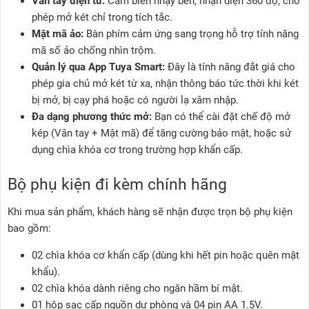
Vân tay điện tử:
Cảm biến nhạy bén, nhận diện 360 độ, cho
phép mở két chỉ trong tích tắc.
Mật mã ảo:
Bàn phím cảm ứng sang trọng hỗ trợ tính năng
mã số ảo chống nhìn trộm.
Quản lý qua App Tuya Smart:
Đây là tính năng đắt giá cho
phép gia chủ mở két từ xa, nhận thông báo tức thời khi két
bị mở, bị cạy phá hoặc có người lạ xâm nhập.
Đa dạng phương thức mở:
Bạn có thể cài đặt chế độ mở
kép (Vân tay + Mật mã) để tăng cường bảo mật, hoặc sử
dụng chìa khóa cơ trong trường hợp khẩn cấp.
Bộ phụ kiện đi kèm chính hãng
Khi mua sản phẩm, khách hàng sẽ nhận được trọn bộ phụ kiện
bao gồm:
02 chìa khóa cơ khẩn cấp (dùng khi hết pin hoặc quên mật
khẩu).
02 chìa khóa dành riêng cho ngăn hầm bí mật.
01 hộp sạc cấp nguồn dự phòng và 04 pin AA 1.5V.