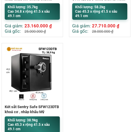
chống nước
khẩu Mỹ
Khối lượng: 35.7kg
Khối lượng: 58.2kg
Cao 34.8 x rộng 41.5 x sâu
Cao 45.3 x rộng 41.5 x sâu
49.1 cm
49.1 cm
Giá giảm:
23.160.000
₫
Giá giảm:
27.710.000
₫
Giá gốc:
Giá gốc:
25.000.000
₫
28.000.000
₫
Két sắt Sentry Safe SFW123DTB
khoá cơ , nhập khẩu Mỹ
Khối lượng: 38.9kg
Cao 45.3 x rộng 41.5 x sâu
49.1 cm