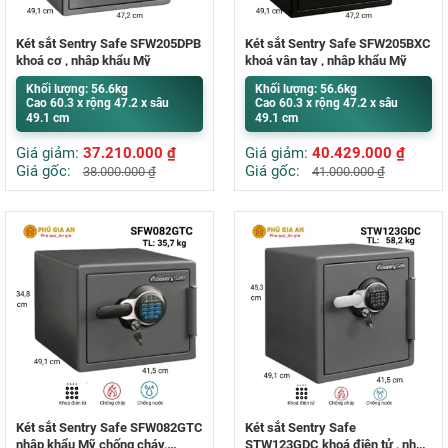
Két sắt Sentry Safe SFW205DPB
Két sắt Sentry Safe SFW205BXC
khoá cơ , nhập khẩu Mỹ
khoá vân tay , nhập khẩu Mỹ
Khối lượng: 56.6kg
Khối lượng: 56.6kg
Cao 60.3 x rộng 47.2 x sâu
Cao 60.3 x rộng 47.2 x sâu
49.1 cm
49.1 cm
Giá giảm:
37.210.000
₫
Giá giảm:
40.429.000
₫
Giá gốc:
Giá gốc:
38.000.000
₫
41.000.000
₫
Két sắt Sentry Safe SFW082GTC
Két sắt Sentry Safe
nhập khẩu Mỹ chống cháy,
STW123GDC khoá điện tử , nhập