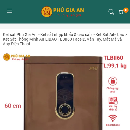
0
Két sắt Phú Gia An
>
Két sắt nhập khẩu & cao cấp
>
Két Sắt Aifeibao
>
Két Sắt Thông Minh AIFEIBAO TLBII60 FaceID, Vân Tay, Mật Mã và
App Điện Thoại