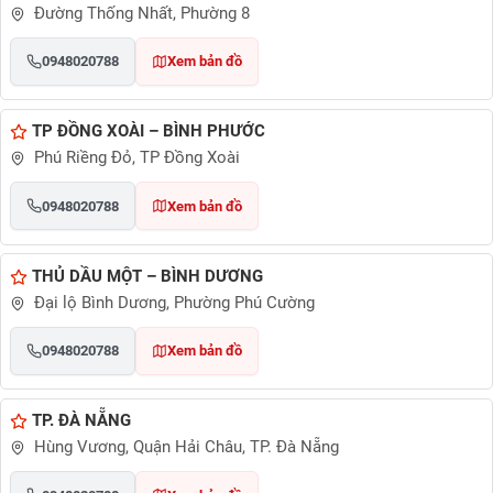
Đường Thống Nhất, Phường 8
0948020788
Xem bản đồ
TP ĐỒNG XOÀI – BÌNH PHƯỚC
Phú Riềng Đỏ, TP Đồng Xoài
0948020788
Xem bản đồ
THỦ DẦU MỘT – BÌNH DƯƠNG
Đại lộ Bình Dương, Phường Phú Cường
0948020788
Xem bản đồ
TP. ĐÀ NẴNG
Hùng Vương, Quận Hải Châu, TP. Đà Nẵng