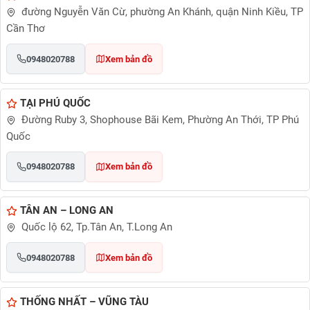
đường Nguyễn Văn Cừ, phường An Khánh, quận Ninh Kiều, TP
Cần Thơ
0948020788
Xem bản đồ
TẠI PHÚ QUỐC
Đường Ruby 3, Shophouse Bãi Kem, Phường An Thới, TP Phú
Quốc
0948020788
Xem bản đồ
TÂN AN – LONG AN
Quốc lộ 62, Tp.Tân An, T.Long An
0948020788
Xem bản đồ
THỐNG NHẤT – VŨNG TÀU