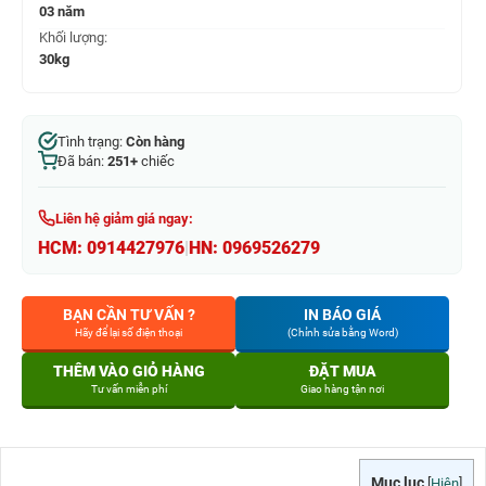
03 năm
Khối lượng:
30kg
Tình trạng:
Còn hàng
Đã bán:
251+
chiếc
Liên hệ giảm giá ngay:
HCM:
0914427976
|
HN:
0969526279
BẠN CẦN TƯ VẤN ?
IN BÁO GIÁ
Hãy để lại số điện thoại
(Chỉnh sửa bằng Word)
THÊM VÀO GIỎ HÀNG
ĐẶT MUA
Tư vấn miễn phí
Giao hàng tận nơi
Mục lục
[
Hiện
]