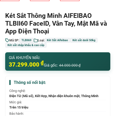
Két Sắt Thông Minh AIFEIBAO
TLBII60 FaceID, Vân Tay, Mật Mã và
App Điện Thoại
Mã SP:
Loại:
TLBII69
Két Sắt Aifeibao
Két sắt dưới 50kg
Két sắt nhập khẩu & cao cấp
GIÁ KHUYẾN MÃI:
₫
37.299.000
Giá gốc:
44.000.000
₫
Thông số nổi bật:
Công nghệ:
Điện Tử (Mã số), Kết Hợp, Nhận diện khuôn mặt, Thông Minh
Mức giá:
Trên 15 triệu
Bảo hành: