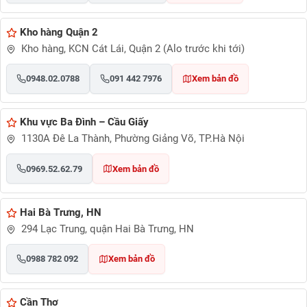
Kho hàng Quận 2
Kho hàng, KCN Cát Lái, Quận 2 (Alo trước khi tới)
0948.02.0788
091 442 7976
Xem bản đồ
Khu vực Ba Đình – Cầu Giấy
1130A Đê La Thành, Phường Giảng Võ, TP.Hà Nội
0969.52.62.79
Xem bản đồ
Hai Bà Trưng, HN
294 Lạc Trung, quận Hai Bà Trưng, HN
0988 782 092
Xem bản đồ
Cần Thơ