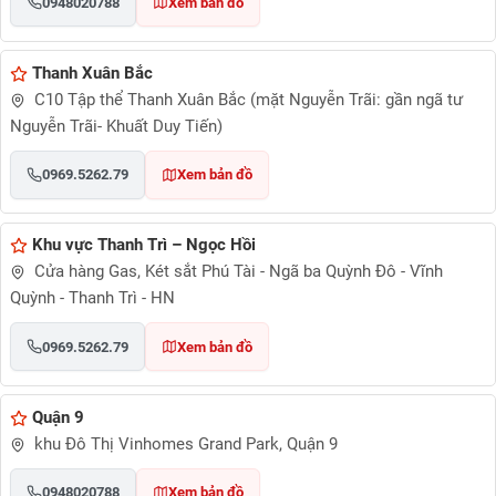
0948020788
Xem bản đồ
Thanh Xuân Bắc
C10 Tập thể Thanh Xuân Bắc (mặt Nguyễn Trãi: gần ngã tư
Nguyễn Trãi- Khuất Duy Tiến)
0969.5262.79
Xem bản đồ
Khu vực Thanh Trì – Ngọc Hồi
Cửa hàng Gas, Két sắt Phú Tài - Ngã ba Quỳnh Đô - Vĩnh
Quỳnh - Thanh Trì - HN
0969.5262.79
Xem bản đồ
Quận 9
khu Đô Thị Vinhomes Grand Park, Quận 9
0948020788
Xem bản đồ