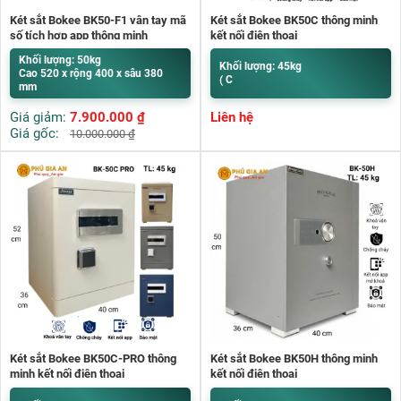
Két sắt Bokee BK50-F1 vân tay mã
Két sắt Bokee BK50C thông minh
số tích hợp app thông minh
kết nối điện thoại
Khối lượng: 50kg
Khối lượng: 45kg
Cao 520 x rộng 400 x sâu 380
( C
mm
Giá giảm:
7.900.000
₫
Liên hệ
Giá gốc:
10.000.000
₫
Két sắt Bokee BK50C-PRO thông
Két sắt Bokee BK50H thông minh
minh kết nối điện thoại
kết nối điện thoại