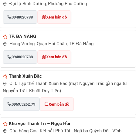
Đại lộ Bình Dương, Phường Phú Cường
0948020788
Xem bản đồ
TP. ĐÀ NẴNG
Hùng Vương, Quận Hải Châu, TP. Đà Nẵng
0948020788
Xem bản đồ
Thanh Xuân Bắc
C10 Tập thể Thanh Xuân Bắc (mặt Nguyễn Trãi: gần ngã tư
Nguyễn Trãi- Khuất Duy Tiến)
0969.5262.79
Xem bản đồ
Khu vực Thanh Trì – Ngọc Hồi
Cửa hàng Gas, Két sắt Phú Tài - Ngã ba Quỳnh Đô - Vĩnh