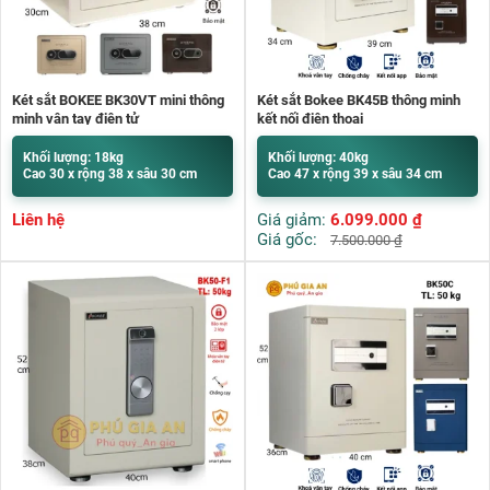
Két sắt BOKEE BK30VT mini thông
Két sắt Bokee BK45B thông minh
minh vân tay điện tử
kết nối điện thoại
Khối lượng: 18kg
Khối lượng: 40kg
Cao 30 x rộng 38 x sâu 30 cm
Cao 47 x rộng 39 x sâu 34 cm
Liên hệ
Giá giảm:
6.099.000
₫
Giá gốc:
7.500.000
₫