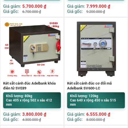
Giá giảm:
5.700.000
₫
Giá giảm:
7.999.000
₫
Giá gốc:
Giá gốc:
6.700.000
₫
9.200.000
₫
Két sắt cánh đúc Adelbank khóa
Két sắt cánh đúc cơ đổi mã
điện tử SVE89
Adelbank SV600-LC
Khối lượng: 80kg
Khối lượng: 120kg
Cao 405 x rộng 502 x sâu 412
Cao 640 x rộng 450 x sâu 515
mm
mm
Giá giảm:
3.800.000
₫
Giá giảm:
6.555.000
₫
Giá gốc:
Giá gốc:
4.300.000
₫
8.000.000
₫