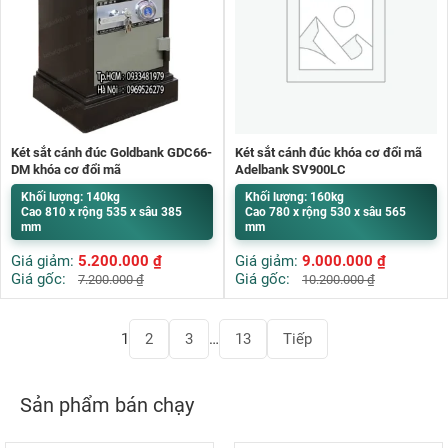
Két sắt cánh đúc Goldbank GDC66-
Két sắt cánh đúc khóa cơ đổi mã
DM khóa cơ đổi mã
Adelbank SV900LC
Khối lượng: 140kg
Khối lượng: 160kg
Cao 810 x rộng 535 x sâu 385
Cao 780 x rộng 530 x sâu 565
mm
mm
Giá giảm:
5.200.000
₫
Giá giảm:
9.000.000
₫
Giá gốc:
Giá gốc:
7.200.000
₫
10.200.000
₫
Phân
1
2
3
…
13
Tiếp
trang
bài
viết
Sản phẩm bán chạy