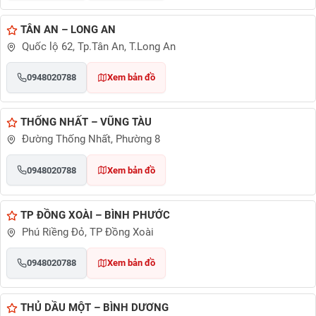
TÂN AN – LONG AN
Quốc lộ 62, Tp.Tân An, T.Long An
0948020788
Xem bản đồ
THỐNG NHẤT – VŨNG TÀU
Đường Thống Nhất, Phường 8
0948020788
Xem bản đồ
TP ĐỒNG XOÀI – BÌNH PHƯỚC
Phú Riềng Đỏ, TP Đồng Xoài
0948020788
Xem bản đồ
THỦ DẦU MỘT – BÌNH DƯƠNG