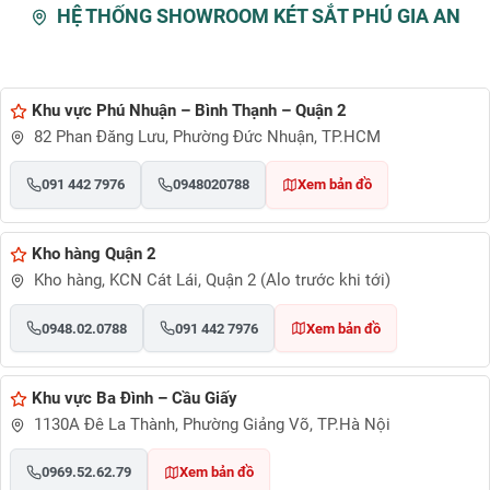
HỆ THỐNG SHOWROOM KÉT SẮT PHÚ GIA AN
Khu vực Phú Nhuận – Bình Thạnh – Quận 2
82 Phan Đăng Lưu, Phường Đức Nhuận, TP.HCM
091 442 7976
0948020788
Xem bản đồ
Kho hàng Quận 2
Kho hàng, KCN Cát Lái, Quận 2 (Alo trước khi tới)
0948.02.0788
091 442 7976
Xem bản đồ
Khu vực Ba Đình – Cầu Giấy
1130A Đê La Thành, Phường Giảng Võ, TP.Hà Nội
0969.52.62.79
Xem bản đồ