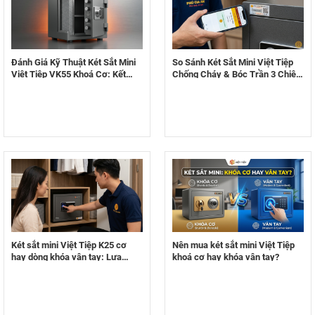
Đánh Giá Kỹ Thuật Két Sắt Mini
So Sánh Két Sắt Mini Việt Tiệp
Việt Tiệp VK55 Khoá Cơ: Kết
Chống Cháy & Bóc Trần 3 Chiêu
Cấu Thép & Khả Năng Chống
Trò Bán Hàng Giả Tinh Vi
Cháy 1000°C
Két sắt mini Việt Tiệp K25 cơ
Nên mua két sắt mini Việt Tiệp
hay dòng khóa vân tay: Lựa
khoá cơ hay khóa vân tay?
chọn nào tối ưu cho không gian
hẹp?