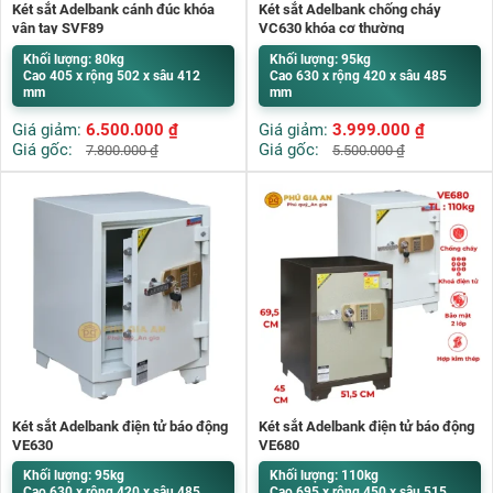
Két sắt Adelbank cánh đúc khóa
Két sắt Adelbank chống cháy
vân tay SVF89
VC630 khóa cơ thường
Khối lượng: 80kg
Khối lượng: 95kg
Cao 405 x rộng 502 x sâu 412
Cao 630 x rộng 420 x sâu 485
mm
mm
Giá giảm:
6.500.000
₫
Giá giảm:
3.999.000
₫
Giá gốc:
Giá gốc:
7.800.000
₫
5.500.000
₫
Két sắt Adelbank điện tử báo động
Két sắt Adelbank điện tử báo động
VE630
VE680
Khối lượng: 95kg
Khối lượng: 110kg
Cao 630 x rộng 420 x sâu 485
Cao 695 x rộng 450 x sâu 515