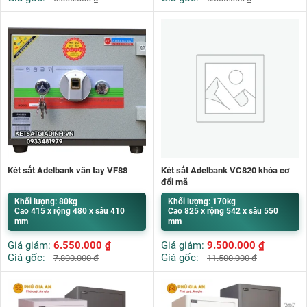
Két sắt Adelbank vân tay VF88
Két sắt Adelbank VC820 khóa cơ
đổi mã
Khối lượng: 80kg
Khối lượng: 170kg
Cao 415 x rộng 480 x sâu 410
Cao 825 x rộng 542 x sâu 550
mm
mm
Giá giảm:
6.550.000
₫
Giá giảm:
9.500.000
₫
Giá gốc:
Giá gốc:
7.800.000
₫
11.500.000
₫