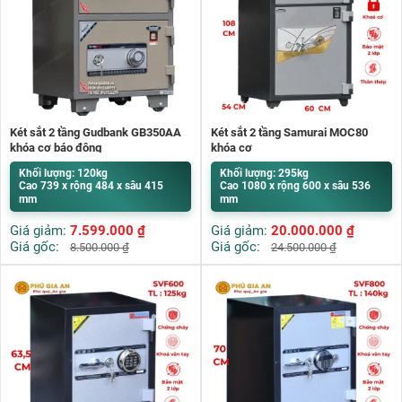
Két sắt 2 tầng Gudbank GB350AA
Két sắt 2 tầng Samurai MOC80
khóa cơ báo động
khóa cơ
Khối lượng: 120kg
Khối lượng: 295kg
Cao 739 x rộng 484 x sâu 415
Cao 1080 x rộng 600 x sâu 536
mm
mm
Giá giảm:
7.599.000
₫
Giá giảm:
20.000.000
₫
Giá gốc:
Giá gốc:
8.500.000
₫
24.500.000
₫