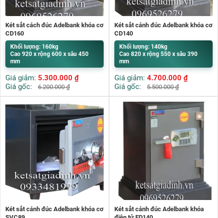
Két sắt cách đúc Adelbank khóa cơ
Két sắt cánh đúc Adelbank khóa cơ
CD160
CD140
Khối lượng: 160kg
Khối lượng: 140kg
Cao 920 x rộng 600 x sâu 450
Cao 820 x rộng 550 x sâu 390
mm
mm
Giá giảm:
5.300.000
₫
Giá giảm:
4.700.000
₫
Giá gốc:
Giá gốc:
6.200.000
₫
5.500.000
₫
Két sắt cánh đúc Adelbank khóa cơ
Két sắt cánh đúc Adelbank khóa
SVC89
điện tử ED140