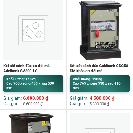
Két sắt cánh đúc cơ đổi mã
Két sắt cánh đúc Goldbank GDC56-
Adelbank SV800-LC
DM khóa cơ đổi mã
Khối lượng: 140kg
Khối lượng: 120kg
Cao 700 x rộng 495 x sâu 530
Cao 765 x rộng 510 x sâu 410
mm
mm
Giá giảm:
6.880.000
₫
Giá giảm:
4.500.000
₫
Giá gốc:
Giá gốc:
8.600.000
₫
5.300.000
₫