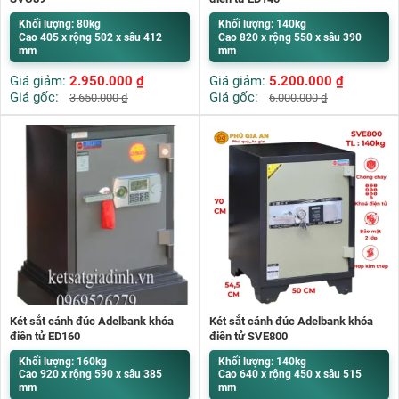
Khối lượng: 80kg
Khối lượng: 140kg
Cao 405 x rộng 502 x sâu 412
Cao 820 x rộng 550 x sâu 390
mm
mm
Giá giảm:
2.950.000
₫
Giá giảm:
5.200.000
₫
Giá gốc:
Giá gốc:
3.650.000
₫
6.000.000
₫
Két sắt cánh đúc Adelbank khóa
Két sắt cánh đúc Adelbank khóa
điện tử ED160
điện tử SVE800
Khối lượng: 160kg
Khối lượng: 140kg
Cao 920 x rộng 590 x sâu 385
Cao 640 x rộng 450 x sâu 515
mm
mm