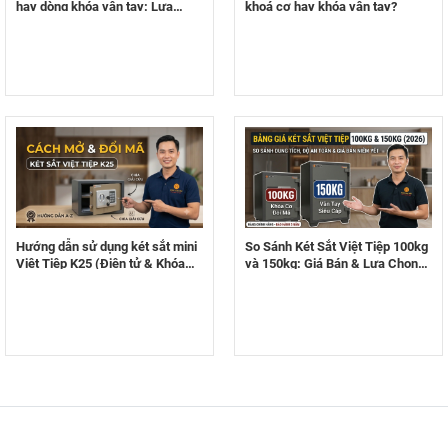
hay dòng khóa vân tay: Lựa
khoá cơ hay khóa vân tay?
chọn nào tối ưu cho không gian
hẹp?
Hướng dẫn sử dụng két sắt mini
So Sánh Két Sắt Việt Tiệp 100kg
Việt Tiệp K25 (Điện tử & Khóa
và 150kg: Giá Bán & Lựa Chọn
cơ) cực chuẩn từ A-Z
Nào Tốt Nhất?