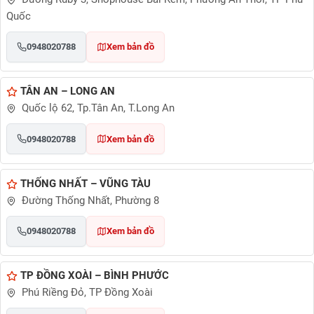
Quốc
0948020788
Xem bản đồ
TÂN AN – LONG AN
Quốc lộ 62, Tp.Tân An, T.Long An
0948020788
Xem bản đồ
THỐNG NHẤT – VŨNG TÀU
Đường Thống Nhất, Phường 8
0948020788
Xem bản đồ
TP ĐỒNG XOÀI – BÌNH PHƯỚC
Phú Riềng Đỏ, TP Đồng Xoài