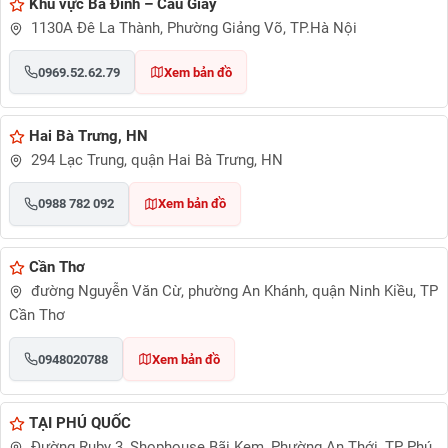
Khu vực Ba Đình – Cầu Giấy
1130A Đê La Thành, Phường Giảng Võ, TP.Hà Nội
0969.52.62.79
Xem bản đồ
Hai Bà Trưng, HN
294 Lạc Trung, quận Hai Bà Trưng, HN
0988 782 092
Xem bản đồ
Cần Thơ
đường Nguyễn Văn Cừ, phường An Khánh, quận Ninh Kiều, TP
Cần Thơ
0948020788
Xem bản đồ
TẠI PHÚ QUỐC
Đường Ruby 3, Shophouse Bãi Kem, Phường An Thới, TP Phú