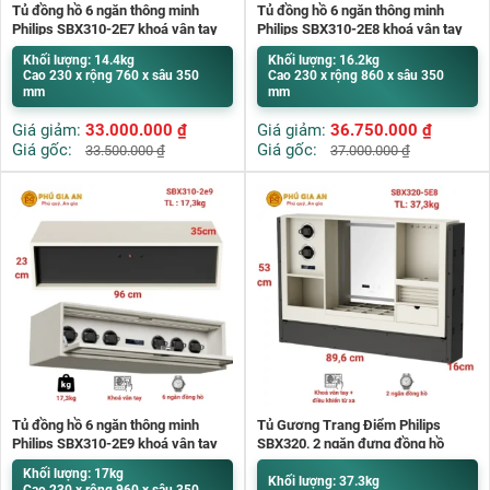
Tủ đồng hồ 6 ngăn thông minh
Tủ đồng hồ 6 ngăn thông minh
Philips SBX310-2E7 khoá vân tay
Philips SBX310-2E8 khoá vân tay
Khối lượng: 14.4kg
Khối lượng: 16.2kg
Cao 230 x rộng 760 x sâu 350
Cao 230 x rộng 860 x sâu 350
mm
mm
Giá giảm:
33.000.000
₫
Giá giảm:
36.750.000
₫
Giá gốc:
Giá gốc:
33.500.000
₫
37.000.000
₫
Tủ đồng hồ 6 ngăn thông minh
Tủ Gương Trang Điểm Philips
Philips SBX310-2E9 khoá vân tay
SBX320, 2 ngăn đựng đồng hồ
Khối lượng: 17kg
Khối lượng: 37.3kg
Cao 230 x rộng 960 x sâu 350