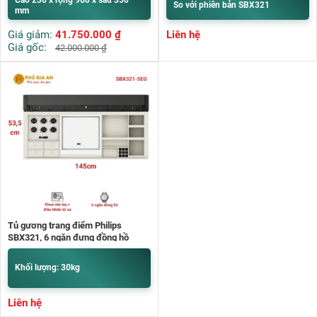
So với phiên bản SBX321
mm
Giá giảm:
41.750.000
₫
Liên hệ
Giá gốc:
42.000.000
₫
Tủ gương trang điểm Philips
SBX321, 6 ngăn đựng đồng hồ
Khối lượng: 30kg
Liên hệ