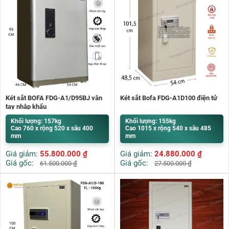
Két sắt BOFA FDG-A1/D95BJ vân
Két sắt Bofa FDG-A1D100 điện tử
tay nhập khẩu
Khối lượng: 157kg
Khối lượng: 155kg
Cao 760 x rộng 520 x sâu 400
Cao 1015 x rộng 540 x sâu 485
mm
mm
Giá giảm:
55.800.000
₫
Giá giảm:
24.880.000
₫
Giá gốc:
Giá gốc:
61.500.000
₫
27.500.000
₫