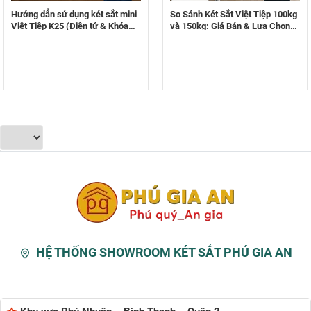
Hướng dẫn sử dụng két sắt mini
So Sánh Két Sắt Việt Tiệp 100kg
Việt Tiệp K25 (Điện tử & Khóa
và 150kg: Giá Bán & Lựa Chọn
cơ) cực chuẩn từ A-Z
Nào Tốt Nhất?
HỆ THỐNG SHOWROOM KÉT SẮT PHÚ GIA AN