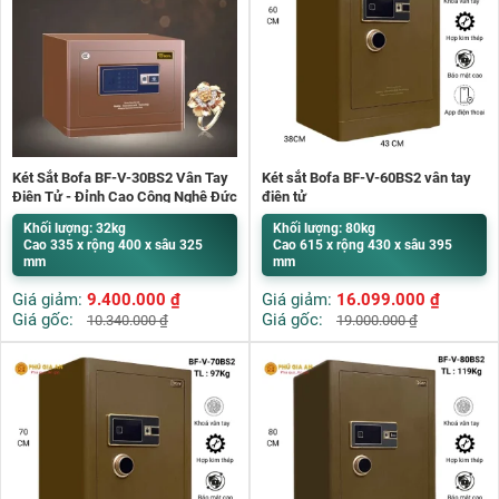
Két Sắt Bofa BF-V-30BS2 Vân Tay
Két sắt Bofa BF-V-60BS2 vân tay
Điện Tử - Đỉnh Cao Công Nghệ Đức
điện tử
Khối lượng: 32kg
Khối lượng: 80kg
Cao 335 x rộng 400 x sâu 325
Cao 615 x rộng 430 x sâu 395
mm
mm
Giá giảm:
9.400.000
₫
Giá giảm:
16.099.000
₫
Giá gốc:
Giá gốc:
10.340.000
₫
19.000.000
₫