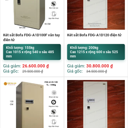
Két sắt Bofa FDG-A1D100F vân tay
Két sắt Bofa FDG-A1D120 điện tử
điện tử
Khối lượng: 155kg
Khối lượng: 200kg
Cao 1015 x rộng 540 x sâu 485
Cao 1215 x rộng 600 x sâu 525
mm
mm
Giá giảm:
26.600.000
₫
Giá giảm:
30.800.000
₫
Giá gốc:
Giá gốc:
29.500.000
₫
34.500.000
₫