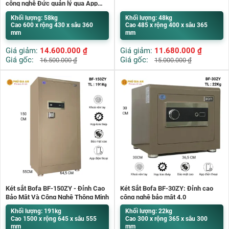
công nghệ Đức quản lý qua App
điện thoại
Khối lượng: 58kg
Khối lượng: 48kg
Cao 600 x rộng 430 x sâu 360
Cao 485 x rộng 400 x sâu 365
mm
mm
Giá giảm:
14.600.000
₫
Giá giảm:
11.680.000
₫
Giá gốc:
Giá gốc:
16.500.000
₫
15.000.000
₫
Két sắt Bofa BF-150ZY - Đỉnh Cao
Két Sắt Bofa BF-30ZY: Đỉnh cao
Bảo Mật Và Công Nghệ Thông Minh
công nghệ bảo mật 4.0
Khối lượng: 191kg
Khối lượng: 22kg
Cao 1500 x rộng 645 x sâu 555
Cao 300 x rộng 365 x sâu 300
mm
mm