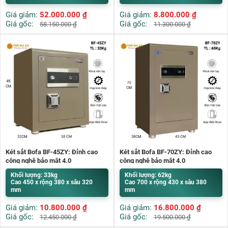
Giá giảm:
52.000.000
₫
Giá giảm:
8.800.000
₫
Giá gốc:
Giá gốc:
58.150.000
₫
11.300.000
₫
Két sắt Bofa BF-45ZY: Đỉnh cao
Két sắt Bofa BF-70ZY: Đỉnh cao
công nghệ bảo mật 4.0
công nghệ bảo mật 4.0
Khối lượng: 33kg
Khối lượng: 62kg
Cao 450 x rộng 380 x sâu 320
Cao 700 x rộng 430 x sâu 380
mm
mm
Giá giảm:
10.800.000
₫
Giá giảm:
16.800.000
₫
Giá gốc:
Giá gốc:
12.450.000
₫
19.500.000
₫