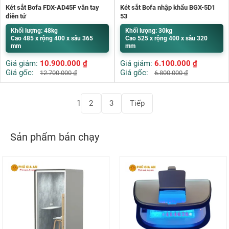
Két sắt Bofa FDX-AD45F vân tay
Két sắt Bofa nhập khẩu BGX-5D1
điện tử
53
Khối lượng: 48kg
Khối lượng: 30kg
Cao 485 x rộng 400 x sâu 365
Cao 525 x rộng 400 x sâu 320
mm
mm
Giá giảm:
10.900.000
₫
Giá giảm:
6.100.000
₫
Giá gốc:
Giá gốc:
12.700.000
₫
6.800.000
₫
Phân
1
2
3
Tiếp
trang
bài
viết
Sản phẩm bán chạy