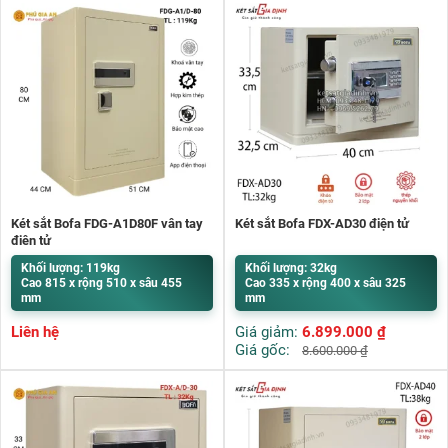
Két sắt Bofa FDG-A1D80F vân tay
Két sắt Bofa FDX-AD30 điện tử
điện tử
Khối lượng: 119kg
Khối lượng: 32kg
Cao 815 x rộng 510 x sâu 455
Cao 335 x rộng 400 x sâu 325
mm
mm
Liên hệ
Giá giảm:
6.899.000
₫
Giá gốc:
8.600.000
₫