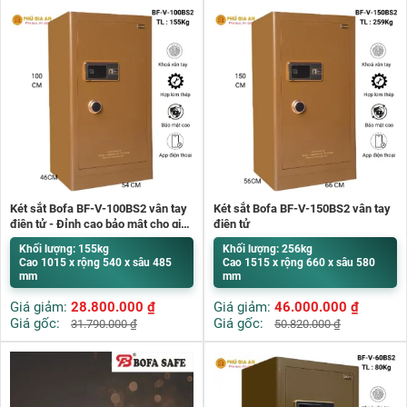
Két sắt Bofa BF-V-100BS2 vân tay
Két sắt Bofa BF-V-150BS2 vân tay
điện tử - Đỉnh cao bảo mật cho gia
điện tử
đình
Khối lượng: 155kg
Khối lượng: 256kg
Cao 1015 x rộng 540 x sâu 485
Cao 1515 x rộng 660 x sâu 580
mm
mm
Giá giảm:
28.800.000
₫
Giá giảm:
46.000.000
₫
Giá gốc:
Giá gốc:
31.790.000
₫
50.820.000
₫