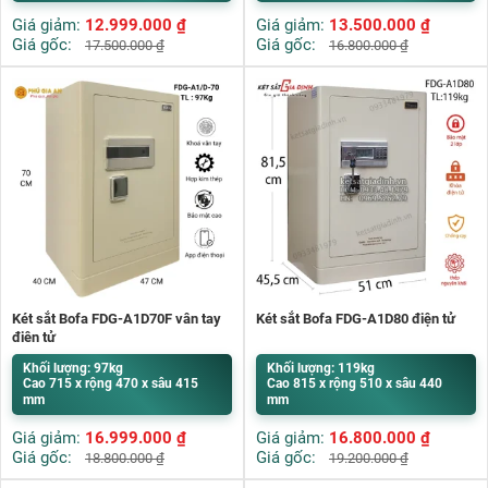
Giá giảm:
12.999.000
₫
Giá giảm:
13.500.000
₫
Giá gốc:
Giá gốc:
17.500.000
₫
16.800.000
₫
Két sắt Bofa FDG-A1D70F vân tay
Két sắt Bofa FDG-A1D80 điện tử
điện tử
Khối lượng: 97kg
Khối lượng: 119kg
Cao 715 x rộng 470 x sâu 415
Cao 815 x rộng 510 x sâu 440
mm
mm
Giá giảm:
16.999.000
₫
Giá giảm:
16.800.000
₫
Giá gốc:
Giá gốc:
18.800.000
₫
19.200.000
₫