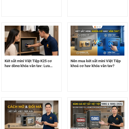
Cháy 1000°C
Két sắt mini Việt Tiệp K25 cơ
Nên mua két sắt mini Việt Tiệp
hay dòng khóa vân tay: Lựa
khoá cơ hay khóa vân tay?
chọn nào tối ưu cho không gian
hẹp?