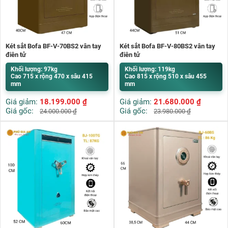
Két sắt Bofa BF-V-70BS2 vân tay
Két sắt Bofa BF-V-80BS2 vân tay
điện tử
điện tử
Khối lượng: 97kg
Khối lượng: 119kg
Cao 715 x rộng 470 x sâu 415
Cao 815 x rộng 510 x sâu 455
mm
mm
Giá giảm:
18.199.000
₫
Giá giảm:
21.680.000
₫
Giá gốc:
Giá gốc:
24.000.000
₫
23.980.000
₫