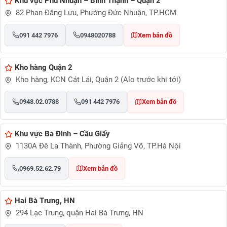
Khu vực Phú Nhuận – Bình Thạnh – Quận 2
82 Phan Đăng Lưu, Phường Đức Nhuận, TP.HCM
091 442 7976
0948020788
Xem bản đồ
Kho hàng Quận 2
Kho hàng, KCN Cát Lái, Quận 2 (Alo trước khi tới)
0948.02.0788
091 442 7976
Xem bản đồ
Khu vực Ba Đình – Cầu Giấy
1130A Đê La Thành, Phường Giảng Võ, TP.Hà Nội
0969.52.62.79
Xem bản đồ
Hai Bà Trưng, HN
294 Lạc Trung, quận Hai Bà Trưng, HN