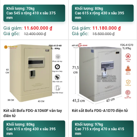
Khối lượng: 70kg
Khối lượng: 80kg
Cao 545 x rộng 410 x sâu 375
Cao 615 x rộng 430 x sâu 395
mm
mm
Giá giảm:
11.600.000
₫
Giá giảm:
11.180.000
₫
Giá gốc:
Giá gốc:
12.400.000
₫
15.500.000
₫
Két sắt Bofa FDG-A1D60F vân tay
Két sắt Bofa FDG-A1D70 điện tử
điện tử
Khối lượng: 80kg
Khối lượng: 97kg
Cao 615 x rộng 430 x sâu 395
Cao 715 x rộng 470 x sâu 415
mm
mm