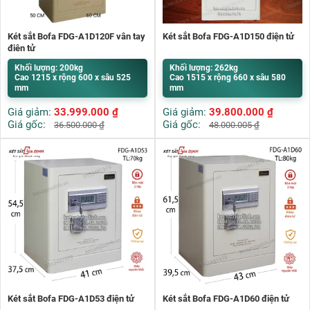
Két sắt Bofa FDG-A1D120F vân tay
Két sắt Bofa FDG-A1D150 điện tử
điện tử
Khối lượng: 200kg
Khối lượng: 262kg
Cao 1215 x rộng 600 x sâu 525
Cao 1515 x rộng 660 x sâu 580
mm
mm
Giá giảm:
33.999.000
₫
Giá giảm:
39.800.000
₫
Giá gốc:
Giá gốc:
36.500.000
₫
48.000.005
₫
Két sắt Bofa FDG-A1D53 điện tử
Két sắt Bofa FDG-A1D60 điện tử