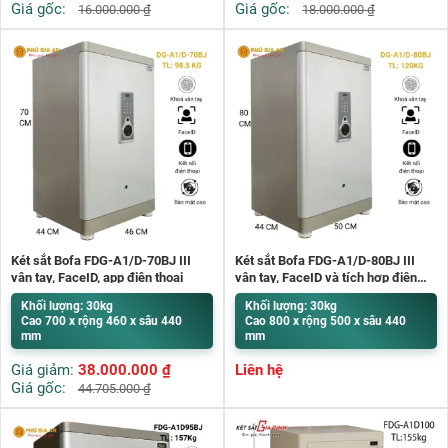
Giá gốc:
Giá gốc:
16.000.000
₫
18.000.000
₫
Két sắt Bofa FDG-A1/D-70BJ III
Két sắt Bofa FDG-A1/D-80BJ III
vân tay, FaceID, app điện thoại
vân tay, FaceID và tích hợp điện
thoại
Khối lượng: 30kg
Khối lượng: 30kg
Cao 700 x rộng 460 x sâu 440
Cao 800 x rộng 500 x sâu 440
mm
mm
Giá giảm:
38.000.000
₫
Liên hệ
Giá gốc:
44.705.000
₫