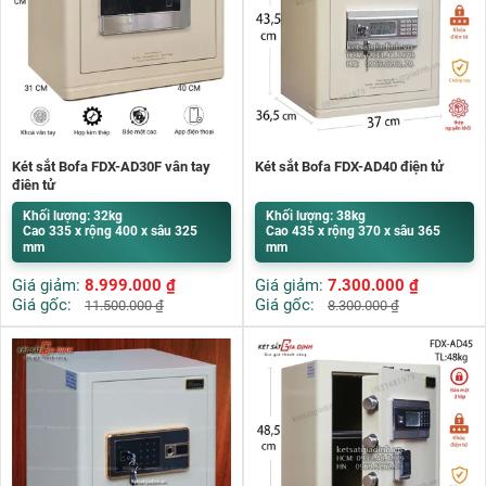
Két sắt Bofa FDX-AD30F vân tay
Két sắt Bofa FDX-AD40 điện tử
điện tử
Khối lượng: 32kg
Khối lượng: 38kg
Cao 335 x rộng 400 x sâu 325
Cao 435 x rộng 370 x sâu 365
mm
mm
Giá giảm:
8.999.000
₫
Giá giảm:
7.300.000
₫
Giá gốc:
Giá gốc:
11.500.000
₫
8.300.000
₫