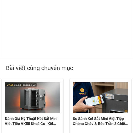
Bài viết cùng chuyên mục
Đánh Giá Kỹ Thuật Két Sắt Mini
So Sánh Két Sắt Mini Việt Tiệp
Việt Tiệp VK55 Khoá Cơ: Kết
Chống Cháy & Bóc Trần 3 Chiêu
Cấu Thép & Khả Năng Chống
Trò Bán Hàng Giả Tinh Vi