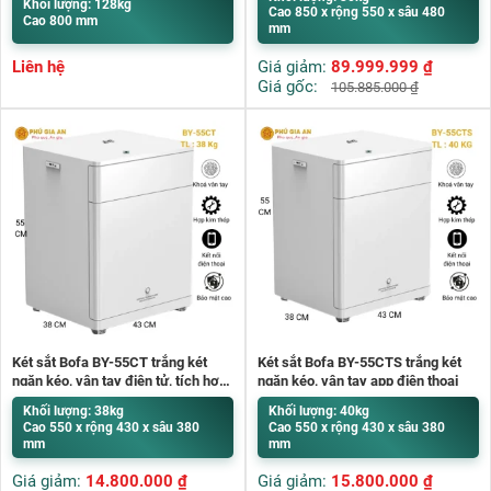
Khối lượng: 128kg
Cao 850 x rộng 550 x sâu 480
Cao 800 mm
mm
Liên hệ
Giá giảm:
89.999.999
₫
Giá gốc:
105.885.000
₫
Két sắt Bofa BY-55CT trắng két
Két sắt Bofa BY-55CTS trắng két
ngăn kéo, vân tay điện tử, tích hợp
ngăn kéo, vân tay app điện thoại
quản lý bằng điện thoại.
Khối lượng: 38kg
Khối lượng: 40kg
Cao 550 x rộng 430 x sâu 380
Cao 550 x rộng 430 x sâu 380
mm
mm
Giá giảm:
14.800.000
₫
Giá giảm:
15.800.000
₫