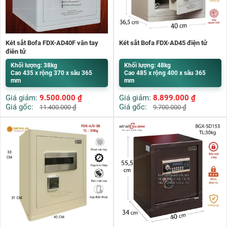
Két sắt Bofa FDX-AD40F vân tay
Két sắt Bofa FDX-AD45 điện tử
điện tử
Khối lượng: 38kg
Khối lượng: 48kg
Cao 435 x rộng 370 x sâu 365
Cao 485 x rộng 400 x sâu 365
mm
mm
Giá giảm:
9.500.000
₫
Giá giảm:
8.899.000
₫
Giá gốc:
Giá gốc:
11.400.000
₫
9.700.000
₫