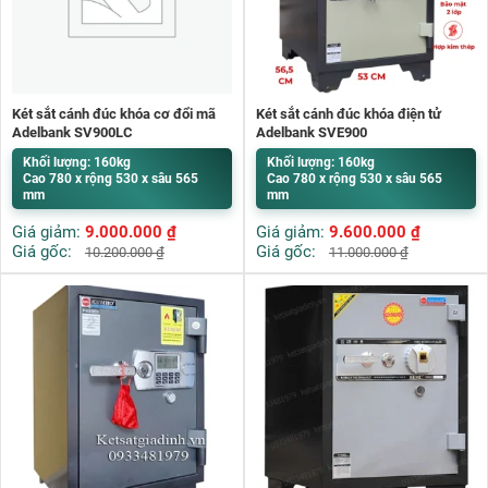
Két sắt cánh đúc khóa cơ đổi mã
Két sắt cánh đúc khóa điện tử
Adelbank SV900LC
Adelbank SVE900
Khối lượng: 160kg
Khối lượng: 160kg
Cao 780 x rộng 530 x sâu 565
Cao 780 x rộng 530 x sâu 565
mm
mm
Giá giảm:
9.000.000
₫
Giá giảm:
9.600.000
₫
Giá gốc:
Giá gốc:
10.200.000
₫
11.000.000
₫