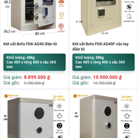
Két sắt Bofa FDX-AD45 điện tử
Két sắt Bofa FDX-AD45F vân tay
điện tử
Khối lượng: 48kg
Khối lượng: 48kg
Cao 485 x rộng 400 x sâu 365
Cao 485 x rộng 400 x sâu 365
mm
mm
Giá giảm:
8.899.000
₫
Giá giảm:
10.900.000
₫
Giá gốc:
Giá gốc:
9.700.000
₫
12.700.000
₫