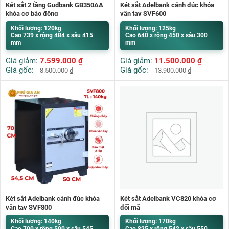
Két sắt 2 tầng Gudbank GB350AA
Két sắt Adelbank cánh đúc khóa
khóa cơ báo động
vân tay SVF600
Khối lượng: 120kg
Khối lượng: 125kg
Cao 739 x rộng 484 x sâu 415
Cao 640 x rộng 450 x sâu 300
mm
mm
Giá giảm:
7.599.000
₫
Giá giảm:
11.500.000
₫
Giá gốc:
Giá gốc:
8.500.000
₫
13.900.000
₫
Két sắt Adelbank cánh đúc khóa
Két sắt Adelbank VC820 khóa cơ
vân tay SVF800
đổi mã
Khối lượng: 140kg
Khối lượng: 170kg
Cao 700 x rộng 500 x sâu 545
Cao 825 x rộng 542 x sâu 550