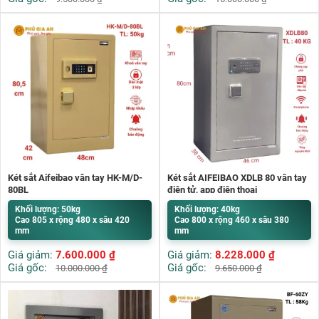
Két sắt Aifeibao vân tay HK-M/D-
Két sắt AIFEIBAO XDLB 80 vân tay
80BL
điện tử, app điện thoại
Khối lượng: 50kg
Khối lượng: 40kg
Cao 805 x rộng 480 x sâu 420
Cao 800 x rộng 460 x sâu 380
mm
mm
Giá giảm:
7.600.000
₫
Giá giảm:
8.228.000
₫
Giá gốc:
Giá gốc:
10.000.000
₫
9.650.000
₫