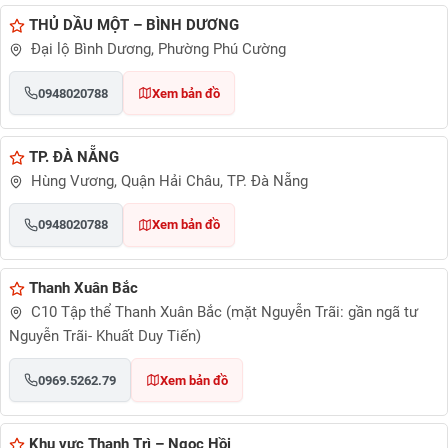
THỦ DẦU MỘT – BÌNH DƯƠNG
Đại lộ Bình Dương, Phường Phú Cường
0948020788
Xem bản đồ
TP. ĐÀ NẴNG
Hùng Vương, Quận Hải Châu, TP. Đà Nẵng
0948020788
Xem bản đồ
Thanh Xuân Bắc
C10 Tập thể Thanh Xuân Bắc (mặt Nguyễn Trãi: gần ngã tư
Nguyễn Trãi- Khuất Duy Tiến)
0969.5262.79
Xem bản đồ
Khu vực Thanh Trì – Ngọc Hồi