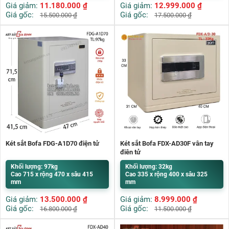
Giá giảm:
11.180.000
₫
Giá giảm:
12.999.000
₫
Giá gốc:
Giá gốc:
15.500.000
₫
17.500.000
₫
Két sắt Bofa FDG-A1D70 điện tử
Két sắt Bofa FDX-AD30F vân tay
điện tử
Khối lượng: 97kg
Khối lượng: 32kg
Cao 715 x rộng 470 x sâu 415
Cao 335 x rộng 400 x sâu 325
mm
mm
Giá giảm:
13.500.000
₫
Giá giảm:
8.999.000
₫
Giá gốc:
Giá gốc:
16.800.000
₫
11.500.000
₫