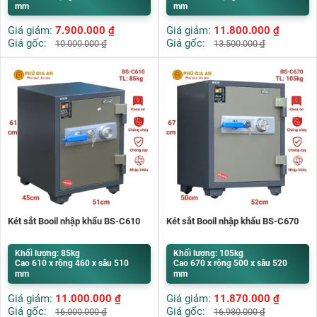
mm
mm
Giá giảm:
7.900.000
₫
Giá giảm:
11.800.000
₫
Giá gốc:
Giá gốc:
10.000.000
₫
13.500.000
₫
Két sắt Booil nhập khẩu BS-C610
Két sắt Booil nhập khẩu BS-C670
Khối lượng: 85kg
Khối lượng: 105kg
Cao 610 x rộng 460 x sâu 510
Cao 670 x rộng 500 x sâu 520
mm
mm
Giá giảm:
11.000.000
₫
Giá giảm:
11.870.000
₫
Giá gốc:
Giá gốc:
16.000.000
₫
16.980.000
₫