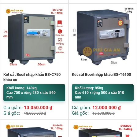
Két sắt Booil nhập khẩu BS-C750
Két sắt Booil nhập khẩu BS-T610S
khóa cơ
Khối lượng: 140kg
Khối lượng: 85kg
Cao 750 x rộng 530 x sâu 560
Cao 610 x rộng 500 x sâu 510
mm
mm
Giá giảm:
13.050.000
₫
Giá giảm:
12.000.000
₫
Giá gốc:
Giá gốc:
18.650.000
₫
15.670.000
₫