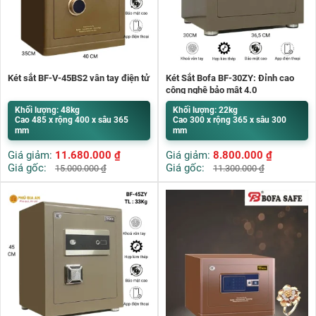
Két sắt BF-V-45BS2 vân tay điện tử
Két Sắt Bofa BF-30ZY: Đỉnh cao
công nghệ bảo mật 4.0
Khối lượng: 48kg
Khối lượng: 22kg
Cao 485 x rộng 400 x sâu 365
Cao 300 x rộng 365 x sâu 300
mm
mm
Giá giảm:
11.680.000
₫
Giá giảm:
8.800.000
₫
Giá gốc:
Giá gốc:
15.000.000
₫
11.300.000
₫