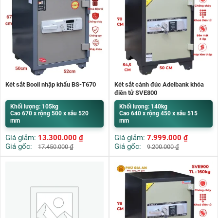
Két sắt Booil nhập khẩu BS-T670
Két sắt cánh đúc Adelbank khóa
điện tử SVE800
Khối lượng: 105kg
Khối lượng: 140kg
Cao 670 x rộng 500 x sâu 520
Cao 640 x rộng 450 x sâu 515
mm
mm
Giá giảm:
13.300.000
₫
Giá giảm:
7.999.000
₫
Giá gốc:
Giá gốc:
17.450.000
₫
9.200.000
₫