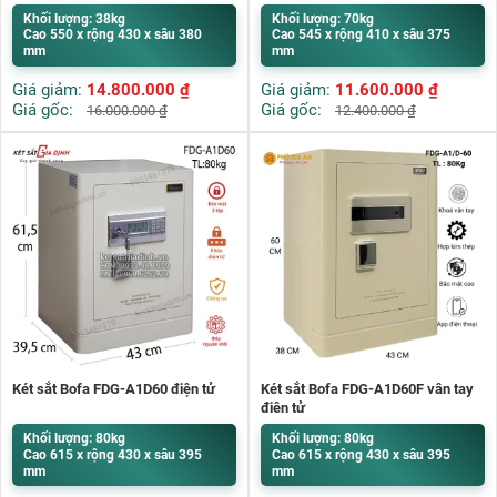
quản lý bằng điện thoại.
Khối lượng: 38kg
Khối lượng: 70kg
Cao 550 x rộng 430 x sâu 380
Cao 545 x rộng 410 x sâu 375
mm
mm
Giá giảm:
14.800.000
₫
Giá giảm:
11.600.000
₫
Giá gốc:
Giá gốc:
16.000.000
₫
12.400.000
₫
Két sắt Bofa FDG-A1D60 điện tử
Két sắt Bofa FDG-A1D60F vân tay
điện tử
Khối lượng: 80kg
Khối lượng: 80kg
Cao 615 x rộng 430 x sâu 395
Cao 615 x rộng 430 x sâu 395
mm
mm