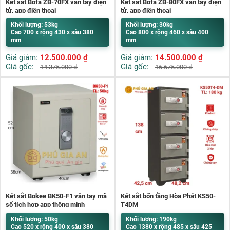
Két sắt Bofa ZB-70FX vân tay điện
Két sắt Bofa ZB-80FX vân tay điện
tử, app điện thoại
tử, app điện thoại
Khối lượng: 53kg
Khối lượng: 30kg
Cao 700 x rộng 430 x sâu 380
Cao 800 x rộng 460 x sâu 400
mm
mm
Giá giảm:
12.500.000
₫
Giá giảm:
14.500.000
₫
Giá gốc:
Giá gốc:
14.375.000
₫
16.675.000
₫
Két sắt Bokee BK50-F1 vân tay mã
Két sắt bốn tầng Hòa Phát KS50-
số tích hợp app thông minh
T4DM
Khối lượng: 50kg
Khối lượng: 190kg
Cao 520 x rộng 400 x sâu 380
Cao 1380 x rộng 485 x sâu 425