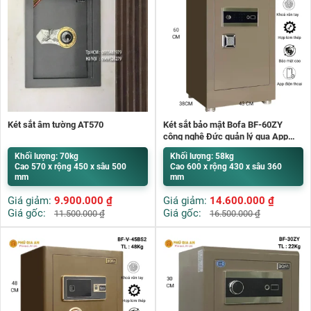
Két sắt âm tường AT570
Két sắt bảo mật Bofa BF-60ZY
công nghệ Đức quản lý qua App
điện thoại
Khối lượng: 70kg
Khối lượng: 58kg
Cao 570 x rộng 450 x sâu 500
Cao 600 x rộng 430 x sâu 360
mm
mm
Giá giảm:
9.900.000
₫
Giá giảm:
14.600.000
₫
Giá gốc:
Giá gốc:
11.500.000
₫
16.500.000
₫