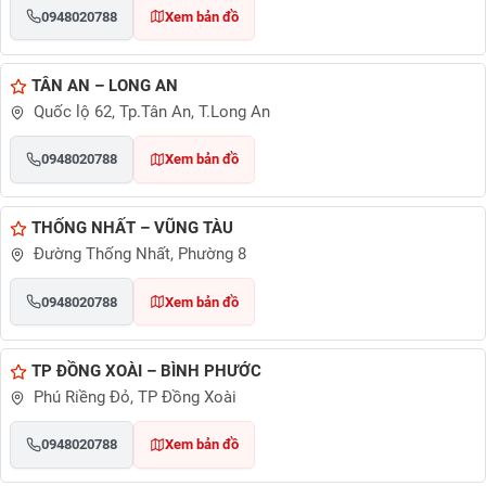
0948020788
Xem bản đồ
TÂN AN – LONG AN
Quốc lộ 62, Tp.Tân An, T.Long An
0948020788
Xem bản đồ
THỐNG NHẤT – VŨNG TÀU
Đường Thống Nhất, Phường 8
0948020788
Xem bản đồ
TP ĐỒNG XOÀI – BÌNH PHƯỚC
Phú Riềng Đỏ, TP Đồng Xoài
0948020788
Xem bản đồ