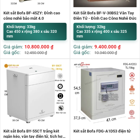
Két sắt Bofa BF-45ZY: Đỉnh cao
Két Sắt Bofa BF-V-30BS2 Vân Tay
công nghệ bảo mật 4.0
Điện Tử - Đỉnh Cao Công Nghệ Đức
Khối lượng: 33kg
Khối lượng: 32kg
Cao 450 x rộng 380 x sâu 320
Cao 335 x rộng 400 x sâu 325
mm
mm
Giá giảm:
10.800.000
₫
Giá giảm:
9.400.000
₫
Giá gốc:
Giá gốc:
12.450.000
₫
10.340.000
₫
Két sắt Bofa BY-55CT trắng két
Két sắt Bofa FDG-A1D53 điện tử
ngăn kéo, vân tay điện tử, tích hợp