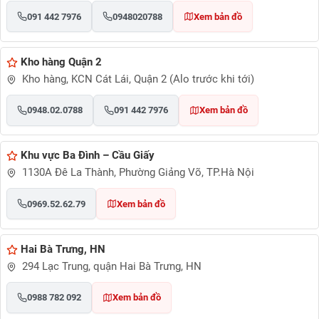
091 442 7976
0948020788
Xem bản đồ
Kho hàng Quận 2
Kho hàng, KCN Cát Lái, Quận 2 (Alo trước khi tới)
0948.02.0788
091 442 7976
Xem bản đồ
Khu vực Ba Đình – Cầu Giấy
1130A Đê La Thành, Phường Giảng Võ, TP.Hà Nội
0969.52.62.79
Xem bản đồ
Hai Bà Trưng, HN
294 Lạc Trung, quận Hai Bà Trưng, HN
0988 782 092
Xem bản đồ