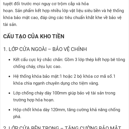
tuyệt đối trước mọi nguy cơ trộm cắp và hỏa
hoạn. Sản phẩm kết hợp nhiều lớp vật liệu siêu bền và hệ thống
khóa bảo mật cao, đáp ứng các tiêu chuẩn khắt khe về bảo vệ
tài sản.
CẤU TẠO CỦA KHO TIỀN
1. LỚP CỬA NGOÀI – BẢO VỆ CHÍNH
Kết cấu cực kỳ chắc chắn: Gồm 3 lớp thép kết hợp bê tông
chống cháy, chịu lực cao.
Hệ thống khóa bảo mật:1 hoặc 2 bộ khóa cơ mã số.1
khóa chìa ngạnh chuyên dụng cho tiệm vàng.
Lớp chống cháy dày 100mm giúp bảo vệ tài sản trong
trường hợp hỏa hoạn.
Hộp chốt khóa dày 120mm, tăng cường khả năng chống
phá.
2. LỚP CỬA BÊN TRONG – TĂNG CƯỜNG BẢO MẬT