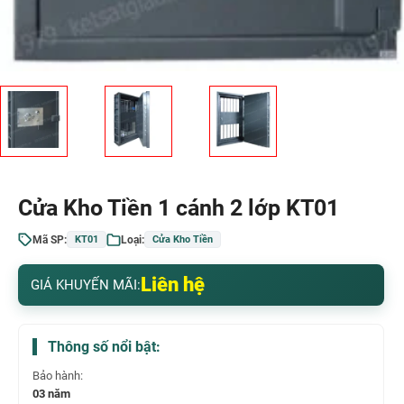
Cửa Kho Tiền 1 cánh 2 lớp KT01
Mã SP:
Loại:
KT01
Cửa Kho Tiền
Liên hệ
GIÁ KHUYẾN MÃI:
Thông số nổi bật:
Bảo hành:
03 năm