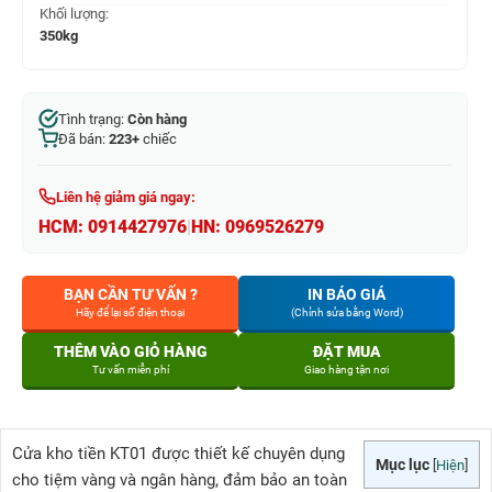
Khối lượng:
350kg
Tình trạng:
Còn hàng
Đã bán:
223+
chiếc
Liên hệ giảm giá ngay:
HCM:
0914427976
|
HN:
0969526279
BẠN CẦN TƯ VẤN ?
IN BÁO GIÁ
Hãy để lại số điện thoại
(Chỉnh sửa bằng Word)
THÊM VÀO GIỎ HÀNG
ĐẶT MUA
Tư vấn miễn phí
Giao hàng tận nơi
Cửa kho tiền KT01 được thiết kế chuyên dụng
Mục lục
[
Hiện
]
cho tiệm vàng và ngân hàng, đảm bảo an toàn