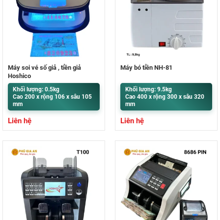
Máy soi vé số giả , tiền giả
Máy bó tiền NH-81
Hoshico
Khối lượng: 0.5kg
Khối lượng: 9.5kg
Cao 200 x rộng 106 x sâu 105
Cao 400 x rộng 300 x sâu 320
mm
mm
Liên hệ
Liên hệ