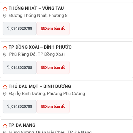
THỐNG NHẤT – VŨNG TÀU
Đường Thống Nhất, Phường 8
0948020788
Xem bản đồ
TP ĐỒNG XOÀI – BÌNH PHƯỚC
Phú Riềng Đỏ, TP Đồng Xoài
0948020788
Xem bản đồ
THỦ DẦU MỘT – BÌNH DƯƠNG
Đại lộ Bình Dương, Phường Phú Cường
0948020788
Xem bản đồ
TP. ĐÀ NẴNG
Hùng Vương, Quận Hải Châu, TP. Đà Nẵng