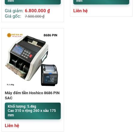
mm
mm
Giá giảm:
6.800.000
₫
Liên hệ
Giá gốc:
7.500.000
₫
Máy đếm tiền Hoshico 8686 PIN
SẠC
Khối lượng: 5.4kg
Cao 310 x rộng 260 x sâu 175
mm
Liên hệ