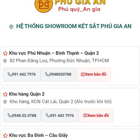
HỆ THỐNG SHOWROOM KÉT SẮT PHÚ GIA AN
Khu vực Phú Nhuận – Bình Thạnh – Quận 2
82 Phan Đăng Lưu, Phường Đức Nhuận, TP.HCM
091 442 7976
0948020788
Xem bản đồ
Kho hàng Quận 2
Kho hàng, KCN Cát Lái, Quận 2 (Alo trước khi tới)
0948.02.0788
091 442 7976
Xem bản đồ
Khu vực Ba Đình – Cầu Giấy