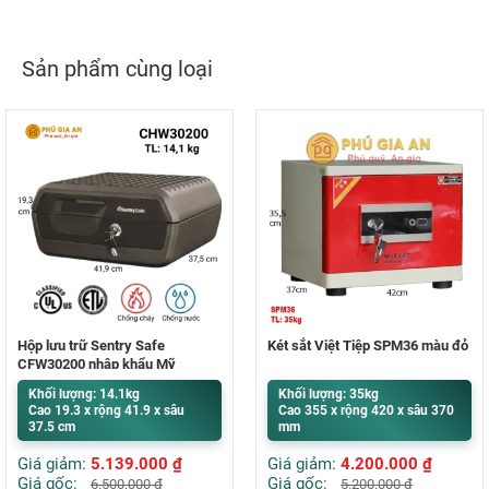
Sản phẩm cùng loại
Hộp lưu trữ Sentry Safe
Két sắt Việt Tiệp SPM36 màu đỏ
CFW30200 nhập khẩu Mỹ
Khối lượng: 14.1kg
Khối lượng: 35kg
Cao 19.3 x rộng 41.9 x sâu
Cao 355 x rộng 420 x sâu 370
37.5 cm
mm
Giá giảm:
5.139.000
₫
Giá giảm:
4.200.000
₫
Giá gốc:
Giá gốc:
6.500.000
₫
5.200.000
₫