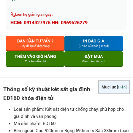
Liên hệ giảm giá ngay:
HCM:
0914427976
|
HN:
0969526279
BẠN CẦN TƯ VẤN ?
IN BÁO GIÁ
Hãy để lại số điện thoại
(Chỉnh sửa bằng Word)
THÊM VÀO GIỎ HÀNG
ĐẶT MUA
Tư vấn miễn phí
Giao hàng tận nơi
Mục lục
[
Hiện
]
Thông số kỹ thuật két sắt gia đình
ED160 khóa điện tử
Loại sản phẩm: Két sắt điện tử chống cháy, phù hợp cho
gia đình và văn phòng.
Mã sản phẩm: ED160
Bên ngoài: Cao 920mm × Rộng 590mm × Sâu 385mm (bao