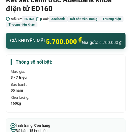
điện tử ED160
Mã SP:
Loại:
ED160
Adelbank
Két sắt trên 100kg
Thương hiệu
Thương hiệu khác
₫
5.700.000
GIÁ KHUYẾN MÃI:
Giá gốc:
6.700.000
₫
Thông số nổi bật:
Mức giá:
3 - 7 triệu
Bảo hành:
05 năm
Khối lượng:
160kg
Tình trạng:
Còn hàng
Đã bán:
151+
chiếc