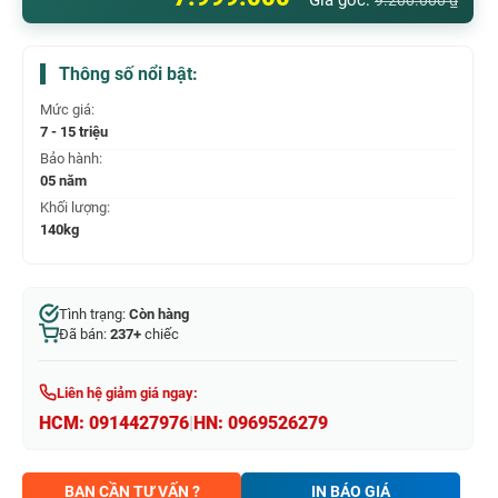
Giá gốc:
9.200.000
₫
Thông số nổi bật:
Mức giá:
7 - 15 triệu
Bảo hành:
05 năm
Khối lượng:
140kg
Tình trạng:
Còn hàng
Đã bán:
237+
chiếc
Liên hệ giảm giá ngay:
HCM:
0914427976
|
HN:
0969526279
BẠN CẦN TƯ VẤN ?
IN BÁO GIÁ