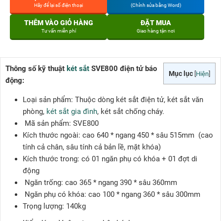
Hãy để lại số điện thoại
(Chỉnh sửa bằng Word)
THÊM VÀO GIỎ HÀNG
ĐẶT MUA
Tư vấn miễn phí
Giao hàng tận nơi
Thông số kỹ thuật
két sắt
SVE800 điện tử báo
Mục lục
[
Hiện
]
động:
Loại sản phẩm: Thuộc dòng két sắt điện tử, két sắt văn
phòng,
két sắt gia đình
, két sắt chống cháy.
Mã sản phẩm: SVE800
Kích thước ngoài: cao 640 * ngang 450 * sâu 515mm (cao
tính cả chân, sâu tính cả bản lề, mặt khóa)
Kích thước trong: có 01 ngăn phụ có khóa + 01 đợt di
động
Ngăn trống: cao 365 * ngang 390 * sâu 360mm
Ngăn phụ có khóa: cao 100 * ngang 360 * sâu 300mm
Trọng lượng: 140kg