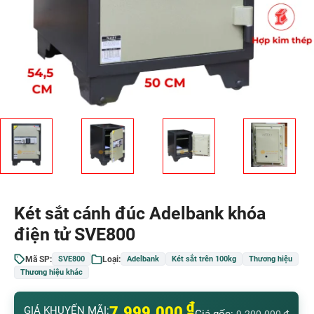
Két sắt cánh đúc Adelbank khóa
điện tử SVE800
Mã SP:
Loại:
SVE800
Adelbank
Két sắt trên 100kg
Thương hiệu
Thương hiệu khác
₫
7.999.000
GIÁ KHUYẾN MÃI: