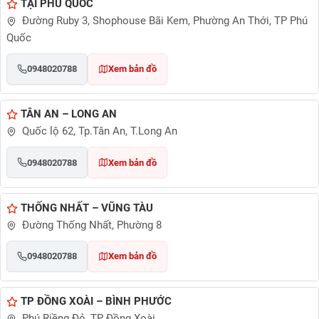
TẠI PHÚ QUỐC
Đường Ruby 3, Shophouse Bãi Kem, Phường An Thới, TP Phú
Quốc
0948020788
Xem bản đồ
TÂN AN – LONG AN
Quốc lộ 62, Tp.Tân An, T.Long An
0948020788
Xem bản đồ
THỐNG NHẤT – VŨNG TÀU
Đường Thống Nhất, Phường 8
0948020788
Xem bản đồ
TP ĐỒNG XOÀI – BÌNH PHƯỚC
Phú Riềng Đỏ, TP Đồng Xoài