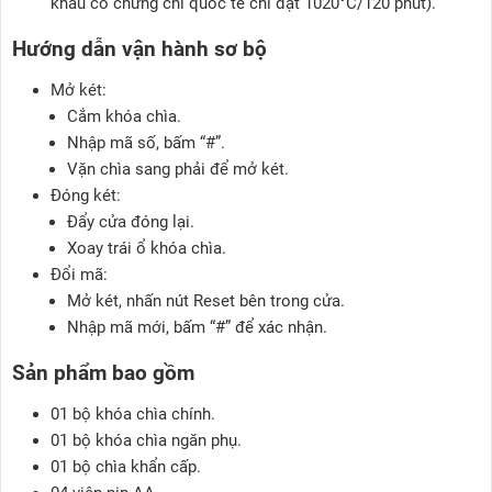
khẩu có chứng chỉ quốc tế chỉ đạt 1020°C/120 phút).
Hướng dẫn vận hành sơ bộ
Mở két:
Cắm khóa chìa.
Nhập mã số, bấm “#”.
Vặn chìa sang phải để mở két.
Đóng két:
Đẩy cửa đóng lại.
Xoay trái ổ khóa chìa.
Đổi mã:
Mở két, nhấn nút Reset bên trong cửa.
Nhập mã mới, bấm “#” để xác nhận.
Sản phẩm bao gồm
01 bộ khóa chìa chính.
01 bộ khóa chìa ngăn phụ.
01 bộ chìa khẩn cấp.