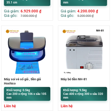
35.1 cm
mm
Giá giảm:
6.929.000
₫
Giá giảm:
4.200.000
₫
Giá gốc:
Giá gốc:
7.000.000
₫
5.200.000
₫
Máy soi vé số giả , tiền giả
Máy bó tiền NH-81
Hoshico
Khối lượng: 0.5kg
Khối lượng: 9.5kg
Cao 200 x rộng 106 x sâu 105
Cao 400 x rộng 300 x sâu 320
mm
mm
Liên hệ
Liên hệ