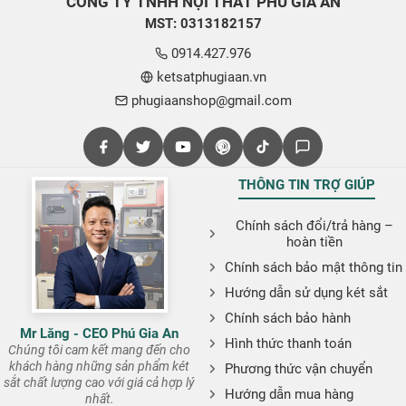
CÔNG TY TNHH NỘI THẤT PHÚ GIA AN
MST: 0313182157
0914.427.976
ketsatphugiaan.vn
phugiaanshop@gmail.com
THÔNG TIN TRỢ GIÚP
Chính sách đổi/trả hàng –
hoàn tiền
Chính sách bảo mật thông tin
Hướng dẫn sử dụng két sắt
Chính sách bảo hành
Mr Lăng - CEO Phú Gia An
Hình thức thanh toán
Chúng tôi cam kết mang đến cho
khách hàng những sản phẩm két
Phương thức vận chuyển
sắt chất lượng cao với giá cả hợp lý
Hướng dẫn mua hàng
nhất.