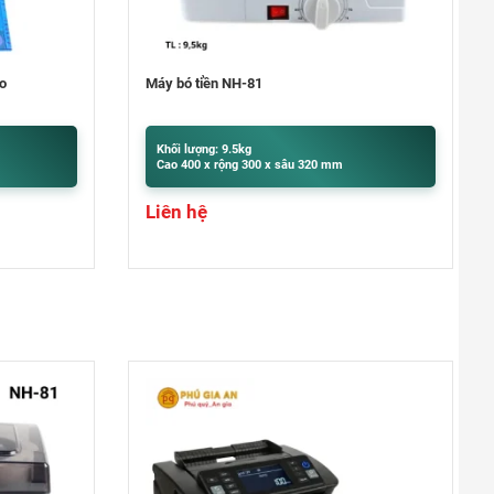
Quận 9
khu Đô Thị Vinhomes Grand Park,
Quận 9
Máy đếm tiền Hoshico 3100
0948020788
Xem bản đồ
Khối lượng: 3.85kg
Cao 320 x rộng 271 x sâu 190 mm
6.800.000
₫
Giá giảm:
Giá gốc:
7.500.000
₫