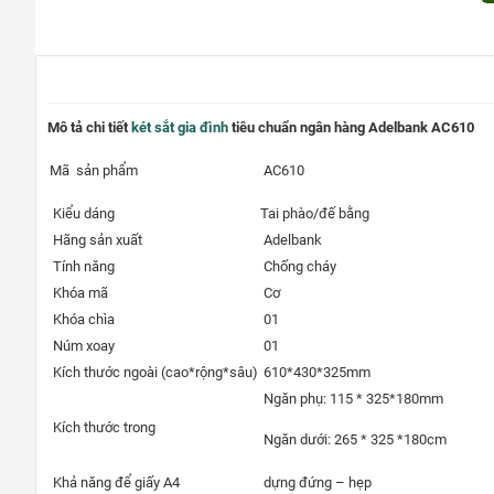
Mô tả chi tiết
két sắt gia đình
tiêu chuẩn ngân hàng Adelbank AC610
Mã sản phẩm
AC610
Kiểu dáng
Tai phào/đế bằng
Hãng sản xuất
Adelbank
Tính năng
Chống cháy
Khóa mã
Cơ
Khóa chìa
01
Núm xoay
01
Kích thước ngoài (cao*rộng*sâu)
610*430*325mm
Ngăn phụ: 115 * 325*180mm
Kích thước trong
Ngăn dưới: 265 * 325 *180cm
Khả năng để giấy A4
dựng đứng – hẹp