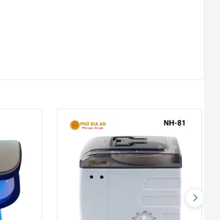
Đà Nẵng
0948020788
Xem bản đồ
Thanh Xuân Bắc
C10 Tập thể Thanh Xuân Bắc (mặt
Nguyễn Trãi: gần ngã tư Nguyễn Trãi-
Khuất Duy Tiến)
0969.5262.79
Xem bản đồ
Khu vực Thanh Trì – Ngọc Hồi
Cửa hàng Gas, Két sắt Phú Tài -
Ngã ba Quỳnh Đô - Vĩnh Quỳnh -
Thanh Trì - HN
0969.5262.79
Xem bản đồ