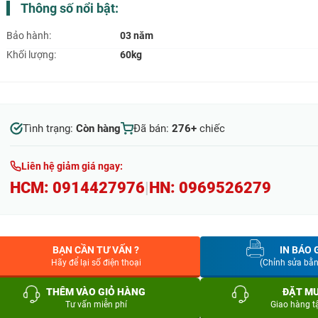
Thông số nổi bật:
Bảo hành:
03 năm
Khối lượng:
60kg
Tình trạng:
Còn hàng
Đã bán:
276+
chiếc
Liên hệ giảm giá ngay:
HCM:
0914427976
|
HN:
0969526279
BẠN CẦN TƯ VẤN ?
IN BÁO 
Hãy để lại số điện thoại
(Chỉnh sửa bằ
THÊM VÀO GIỎ HÀNG
ĐẶT M
Tư vấn miễn phí
Giao hàng t