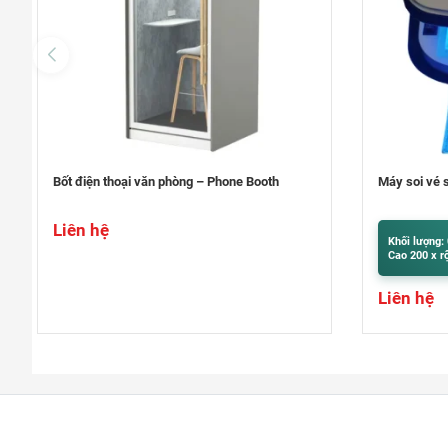
Máy soi vé số giả , tiền giả Hoshico
Máy bó tiền
Khối lượng: 0.5kg
Khối lượng:
Cao 200 x rộng 106 x sâu 105 mm
Cao 400 x r
Liên hệ
Liên hệ