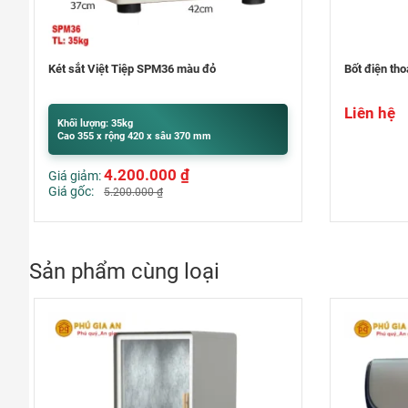
Bốt điện thoại văn phòng – Phone Booth
Máy soi vé s
Liên hệ
Khối lượng:
Cao 200 x r
Liên hệ
Sản phẩm cùng loại