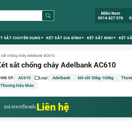
Miền Nam
0914 427 976
0
ÉT SẮT CHUYÊN DỤNG
KÉT SẮT GIA ĐÌNH
KÉT SẮT MINI
KÉT S
 sắt chống cháy Adelbank AC610
Két sắt chống cháy Adelbank AC610
Mã SP:
AC610
Loại:
Adelbank
két sắt 50kg-100kg
Thươn
Thương hiệu khác
Liên hệ
GIÁ KHUYẾN MÃI: