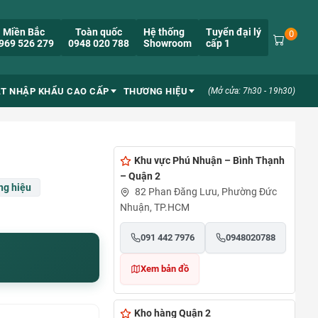
Miền Bắc
Toàn quốc
Hệ thống
Tuyển đại lý
0
969 526 279
0948 020 788
Showroom
cấp 1
ẮT NHẬP KHẨU CAO CẤP
THƯƠNG HIỆU
(Mở cửa: 7h30 - 19h30)
Khu vực Phú Nhuận – Bình Thạnh
– Quận 2
g hiệu
82 Phan Đăng Lưu, Phường Đức
Nhuận, TP.HCM
091 442 7976
0948020788
Xem bản đồ
Kho hàng Quận 2