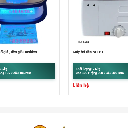
 NH-81
Máy đếm tiền Hoshico Pin Sạc
 9.5kg
Khối lượng: 4kg
ộng 300 x sâu 320 mm
Cao 295 x rộng 248 x sâu 205 mm
Liên hệ