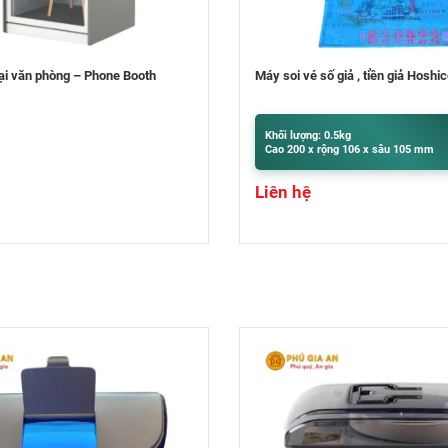
ố giả , tiền giả Hoshico
Máy bó tiền NH-81
 0.5kg
Khối lượng: 9.5kg
ộng 106 x sâu 105 mm
Cao 400 x rộng 300 x sâu 320 mm
Liên hệ