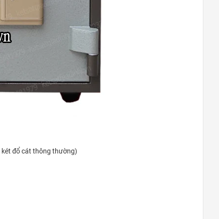
Đà Nẵng
0948020788
Xem bản đồ
Thanh Xuân Bắc
C10 Tập thể Thanh Xuân Bắc (mặt
Nguyễn Trãi: gần ngã tư Nguyễn Trãi-
Khuất Duy Tiến)
0969.5262.79
Xem bản đồ
Khu vực Thanh Trì – Ngọc Hồi
i két đổ cát thông thường)
Cửa hàng Gas, Két sắt Phú Tài -
Ngã ba Quỳnh Đô - Vĩnh Quỳnh -
Thanh Trì - HN
0969.5262.79
Xem bản đồ