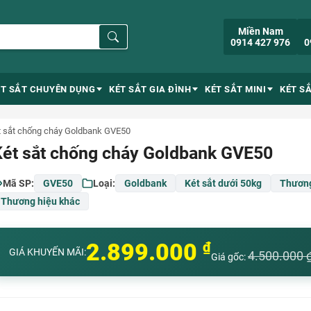
Miền Nam
0914 427 976
0
ÉT SẮT CHUYÊN DỤNG
KÉT SẮT GIA ĐÌNH
KÉT SẮT MINI
KÉT S
t sắt chống cháy Goldbank GVE50
Két sắt chống cháy Goldbank GVE50
Mã SP:
GVE50
Loại:
Goldbank
Két sắt dưới 50kg
Thương
Thương hiệu khác
2.899.000
₫
GIÁ KHUYẾN MÃI:
4.500.000
Giá gốc: