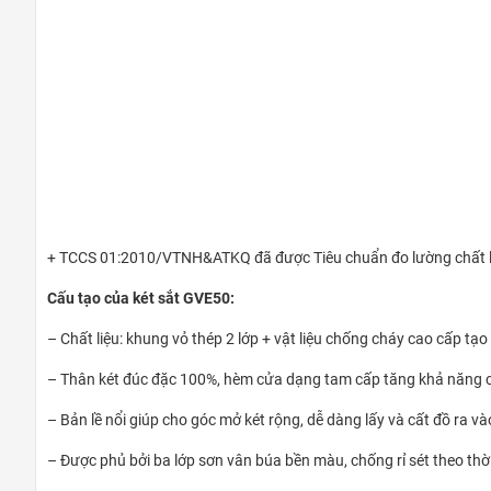
+ TCCS 01:2010/VTNH&ATKQ đã được Tiêu chuẩn đo lường chất lượ
Cấu tạo của két sắt GVE50:
– Chất liệu: khung vỏ thép 2 lớp + vật liệu chống cháy cao cấp tạ
– Thân két đúc đặc 100%, hèm cửa dạng tam cấp tăng khả năng 
– Bản lề nổi giúp cho góc mở két rộng, dễ dàng lấy và cất đồ ra và
– Được phủ bởi ba lớp sơn vân búa bền màu, chống rỉ sét theo thời