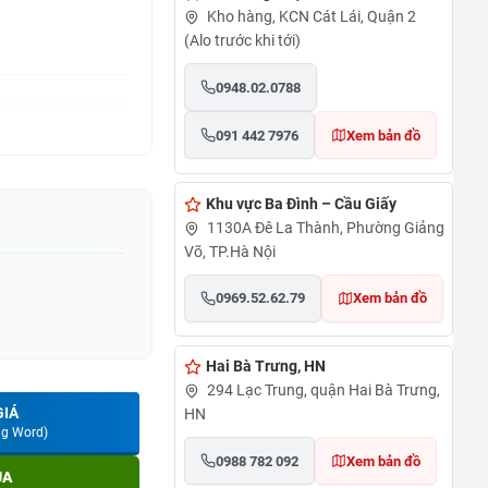
Kho hàng, KCN Cát Lái, Quận 2
(Alo trước khi tới)
0948.02.0788
091 442 7976
Xem bản đồ
Khu vực Ba Đình – Cầu Giấy
1130A Đê La Thành, Phường Giảng
Võ, TP.Hà Nội
0969.52.62.79
Xem bản đồ
Hai Bà Trưng, HN
294 Lạc Trung, quận Hai Bà Trưng,
GIÁ
HN
ng Word)
0988 782 092
Xem bản đồ
UA