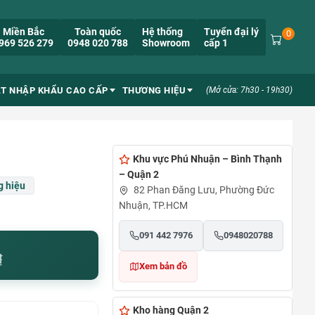
Miền Bắc
Toàn quốc
Hệ thống
Tuyển đại lý
0
969 526 279
0948 020 788
Showroom
cấp 1
ẮT NHẬP KHẨU CAO CẤP
THƯƠNG HIỆU
(Mở cửa: 7h30 - 19h30)
Khu vực Phú Nhuận – Bình Thạnh
– Quận 2
 hiệu
82 Phan Đăng Lưu, Phường Đức
Nhuận, TP.HCM
091 442 7976
0948020788
₫
Xem bản đồ
Kho hàng Quận 2