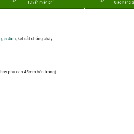
Tư vấn miễn phí
Giao hàng t
t gia đình
, két sắt chống cháy.
 khay phụ cao 45mm bên trong)