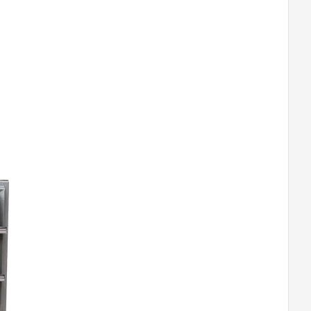
Quận 9
khu Đô Thị Vinhomes Grand Park,
Quận 9
0948020788
Xem bản đồ