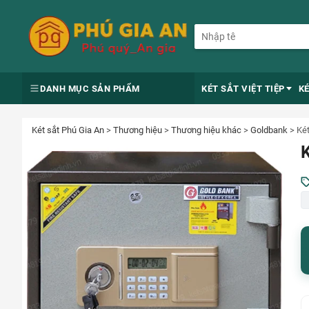
DANH MỤC SẢN PHẨM
KÉT SẮT VIỆT TIỆP
K
Két sắt Phú Gia An
>
Thương hiệu
>
Thương hiệu khác
>
Goldbank
>
Ké