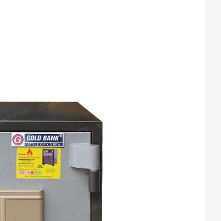
THỐNG NHẤT – VŨNG TÀU
Đường Thống Nhất, Phường 8
0948020788
Xem bản đồ
TP ĐỒNG XOÀI – BÌNH PHƯỚC
Phú Riềng Đỏ, TP Đồng Xoài
0948020788
Xem bản đồ
THỦ DẦU MỘT – BÌNH DƯƠNG
Đại lộ Bình Dương, Phường Phú
Cường
0948020788
Xem bản đồ
TP. ĐÀ NẴNG
Hùng Vương, Quận Hải Châu, TP.