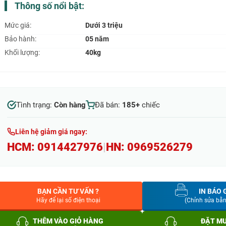
Thông số nổi bật:
Mức giá:
Dưới 3 triệu
Bảo hành:
05 năm
Khối lượng:
40kg
Tình trạng:
Còn hàng
Đã bán:
185+
chiếc
Liên hệ giảm giá ngay:
HCM:
0914427976
|
HN:
0969526279
BẠN CẦN TƯ VẤN ?
IN BÁO 
Hãy để lại số điện thoại
(Chỉnh sửa bằ
THÊM VÀO GIỎ HÀNG
ĐẶT M