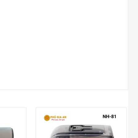
THỐNG NHẤT – VŨNG TÀU
Đường Thống Nhất, Phường 8
0948020788
Xem bản đồ
TP ĐỒNG XOÀI – BÌNH PHƯỚC
Phú Riềng Đỏ, TP Đồng Xoài
0948020788
Xem bản đồ
THỦ DẦU MỘT – BÌNH DƯƠNG
Đại lộ Bình Dương, Phường Phú
Cường
0948020788
Xem bản đồ
TP. ĐÀ NẴNG
Hùng Vương, Quận Hải Châu, TP.