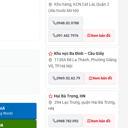
Kho hàng, KCN Cát Lái, Quận 2
(Alo trước khi tới)
0948.02.0788
091 442 7976
Xem bản đồ
Khu vực Ba Đình – Cầu Giấy
1130A Đê La Thành, Phường Giảng
Võ, TP.Hà Nội
0969.52.62.79
Xem bản đồ
Hai Bà Trưng, HN
294 Lạc Trung, quận Hai Bà Trưng,
GIÁ
HN
ng Word)
0988 782 092
Xem bản đồ
UA