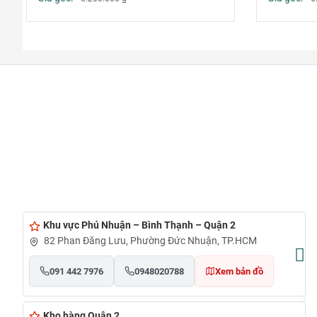
Khu vực Phú Nhuận – Bình Thạnh – Quận 2
82 Phan Đăng Lưu, Phường Đức Nhuận, TP.HCM
091 442 7976
0948020788
Xem bản đồ
Kho hàng Quận 2