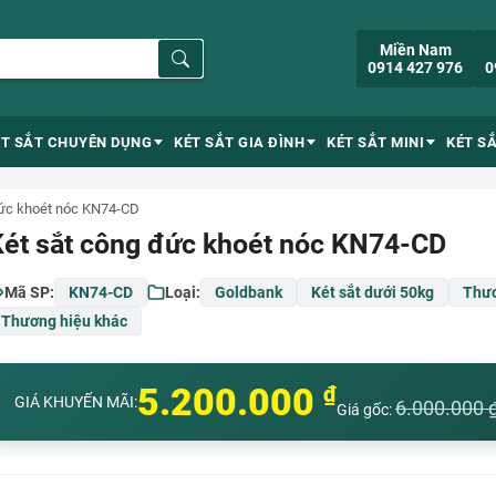
Miền Nam
0914 427 976
0
ÉT SẮT CHUYÊN DỤNG
KÉT SẮT GIA ĐÌNH
KÉT SẮT MINI
KÉT S
đức khoét nóc KN74-CD
Két sắt công đức khoét nóc KN74-CD
Mã SP:
KN74-CD
Loại:
Goldbank
Két sắt dưới 50kg
Thươ
Thương hiệu khác
5.200.000
₫
GIÁ KHUYẾN MÃI:
6.000.000
Giá gốc: