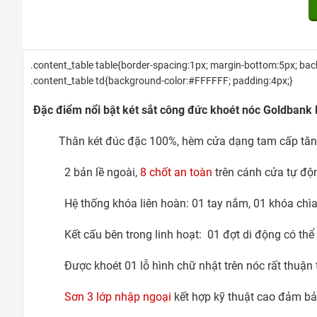
.content_table table{border-spacing:1px; margin-bottom:5px; b
.content_table td{background-color:#FFFFFF; padding:4px;}
Đặc điểm nổi bật két sắt công đức khoét nóc Goldbank
Thân két đúc đặc 100%, hèm cửa dạng tam cấp tăng
2 bản lề ngoài,
8 chốt an toàn
trên cánh cửa tự độn
Hệ thống khóa liên hoàn: 01 tay nắm, 01 khóa chìa
Kết cấu bên trong linh hoạt: 01 đợt di động có thể 
Được khoét 01 lỗ hình chữ nhật trên nóc rất thuận 
Sơn 3 lớp nhập ngoại
kết hợp kỹ thuật cao đảm bả