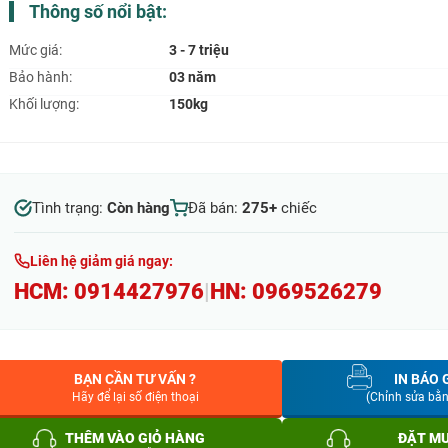
Thông số nổi bật:
Mức giá:
3 - 7 triệu
Bảo hành:
03 năm
Khối lượng:
150kg
Tình trạng:
Còn hàng
Đã bán:
275+
chiếc
Liên hệ giảm giá ngay:
HCM:
0914427976
|
HN:
0969526279
BẠN CẦN TƯ VẤN ?
IN BÁO 
Hãy để lại số điện thoại
(Chỉnh sửa bằ
THÊM VÀO GIỎ HÀNG
ĐẶT M