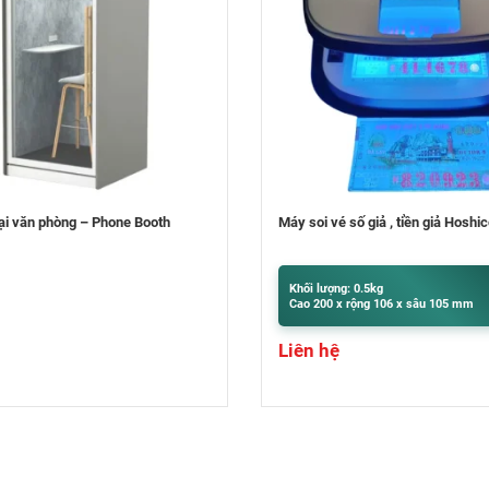
ố giả , tiền giả Hoshico
Máy bó tiền NH-81
 0.5kg
Khối lượng: 9.5kg
ộng 106 x sâu 105 mm
Cao 400 x rộng 300 x sâu 320 mm
Liên hệ