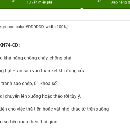
Tư vấn miễn phí
Giao hàng t
ackground-color:#DDDDDD; width:100%;}
 KN74-CD :
 khả năng chống cháy, chống phá.
g bật – ăn sâu vào thân két khi đóng cửa.
 tránh sao chép, 01 khóa số.
di chuyển lên xuống hoặc tháo rời tùy ý.
tiện cho việc thả tiền hoặc vật nhỏ khác từ trên xuống
o sự bền màu theo thời gian.