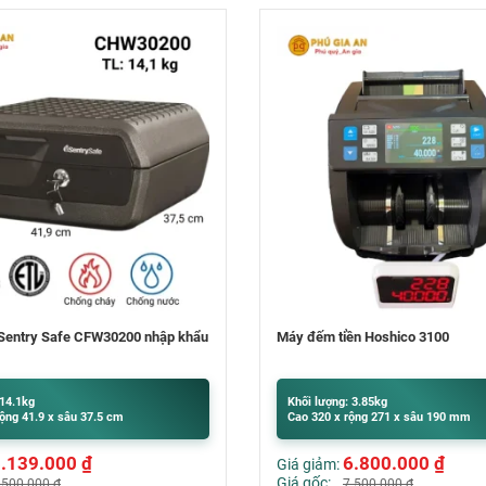
n Hoshico 3100
Hộp lưu trữ Sentry Safe FHW402
Mỹ
 3.85kg
Khối lượng: 20kg
ộng 271 x sâu 190 mm
Cao 35.9 x rộng 42.1 x sâu 35.1 cm
6.800.000
₫
6.929.000
₫
Giá giảm:
Giá gốc:
.500.000
₫
7.000.000
₫