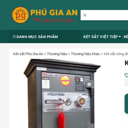
DANH MỤC SẢN PHẨM
KÉT SẮT VIỆT TIỆP
K
Két sắt Phú Gia An
>
Thương hiệu
>
Thương hiệu khác
>
Két sắt công 