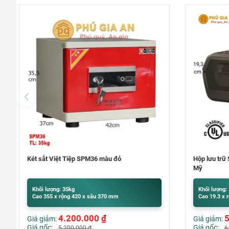
Hộp lưu trữ Sentry Safe CFW30200 nhập khẩu
Máy đếm tiề
Mỹ
Khối lượng: 14.1kg
Khối lượng:
Cao 19.3 x rộng 41.9 x sâu 37.5 cm
Cao 320 x r
5.139.000
₫
Giá giảm:
Giá giảm:
Giá gốc:
Giá gốc:
6.500.000
₫
7