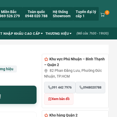
Miền Bắc
Toàn quốc
Hệ thống
Tuyển đại lý
0
969 526 279
0948 020 788
Showroom
cấp 1
ẮT NHẬP KHẨU CAO CẤP
THƯƠNG HIỆU
(Mở cửa: 7h30 - 19h30)
Khu vực Phú Nhuận – Bình Thạnh
– Quận 2
ng hiệu
82 Phan Đăng Lưu, Phường Đức
Nhuận, TP.HCM
091 442 7976
0948020788
₫
Xem bản đồ
Kho hàng Quận 2