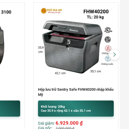
Quận 9
khu Đô Thị Vinhomes Grand Park,
Quận 9
0948020788
Xem bản đồ
00 nhập khẩu
Bốt điện thoại văn phòng – Phone Booth
Liên hệ