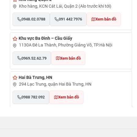
Kho hàng, KCN Cát Lái, Quận 2 (Alo trước khi tới)
0948.02.0788
091 442 7976
Xem bản đồ
Khu vực Ba Đình – Cầu Giấy
1130A Đê La Thành, Phường Giảng Võ, TP.Hà Nội
0969.52.62.79
Xem bản đồ
Hai Bà Trưng, HN
294 Lạc Trung, quận Hai Bà Trưng, HN
0988 782 092
Xem bản đồ
Cần Thơ
đường Nguyễn Văn Cừ, phường An Khánh, quận Ninh
Kiều, TP Cần Thơ