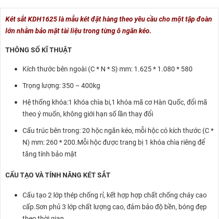
Két sắt KDH1625 là mẫu két đặt hàng theo yêu cầu cho một tập đoàn
lớn nhằm bảo mật tài liệu trong từng ô ngăn kéo.
THÔNG SỐ KĨ THUẬT
Kích thước bên ngoài (C * N * S) mm: 1.625 * 1.080 * 580
Trọng lượng: 350 – 400kg
Hệ thống khóa:1 khóa chìa bi,1 khóa mã cơ Hàn Quốc, đổi mã
theo ý muốn, không giới hạn số lần thay đổi
Cấu trúc bên trong: 20 hộc ngăn kéo, mỗi hộc có kích thước (C *
N) mm: 260 * 200.Mỗi hộc được trang bị 1 khóa chìa riêng để
tăng tính bảo mật
CẤU TẠO VÀ TÍNH NĂNG KÉT SẮT
Cấu tạo 2 lớp thép chống rỉ, kết hợp hợp chất chống cháy cao
cấp.Sơn phủ 3 lớp chất lượng cao, đảm bảo độ bền, bóng đẹp
theo thời gian