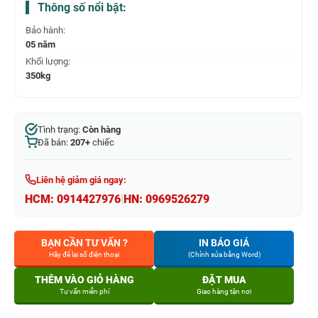
Thông số nổi bật:
Bảo hành:
05 năm
Khối lượng:
350kg
Tình trạng:
Còn hàng
Đã bán:
207+
chiếc
Liên hệ giảm giá ngay:
HCM:
0914427976
|
HN:
0969526279
BẠN CẦN TƯ VẤN ?
IN BÁO GIÁ
Hãy để lại số điện thoại
(Chỉnh sửa bằng Word)
THÊM VÀO GIỎ HÀNG
ĐẶT MUA
Tư vấn miễn phí
Giao hàng tận nơi