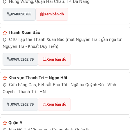
Hùng Vương, Quận Hải Châu, TP. Đà Nẵng
0948020788
Xem bản đồ
Thanh Xuân Bắc
C10 Tập thể Thanh Xuân Bắc (mặt Nguyễn Trãi: gần ngã tư
Nguyễn Trãi- Khuất Duy Tiến)
0969.5262.79
Xem bản đồ
Khu vực Thanh Trì – Ngọc Hồi
Cửa hàng Gas, Két sắt Phú Tài - Ngã ba Quỳnh Đô - Vĩnh
Quỳnh - Thanh Trì - HN
0969.5262.79
Xem bản đồ
Quận 9
khu Đô Thị Vinhomes Grand Park, Quận 9