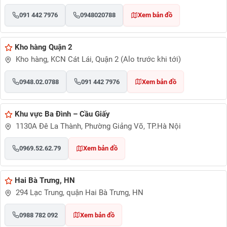
091 442 7976
0948020788
Xem bản đồ
Kho hàng Quận 2
Kho hàng, KCN Cát Lái, Quận 2 (Alo trước khi tới)
0948.02.0788
091 442 7976
Xem bản đồ
Khu vực Ba Đình – Cầu Giấy
1130A Đê La Thành, Phường Giảng Võ, TP.Hà Nội
0969.52.62.79
Xem bản đồ
Hai Bà Trưng, HN
294 Lạc Trung, quận Hai Bà Trưng, HN
0988 782 092
Xem bản đồ