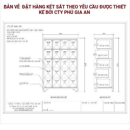
BẢN VẺ ĐẶT HÀNG KÉT SẮT THEO YÊU CẦU ĐƯỢC THIẾT
KẾ BỞI CTY PHÚ GIA AN