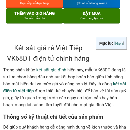
Hãy để lại số điện thoại
(Chỉnh sửa bằng Word)
THÊM VÀO GIỎ HÀNG
ĐẶT MUA
Tư vấn miễn phí
Giao hàng tận nơi
Mục lục
[
Hiện
]
Két sắt giá rẻ Việt Tiệp
VK68DT điện tử chính hãng
Trong phân khúc
két sắt gia đình
hiện nay, mẫu VK68DT đang là
sự lựa chọn hàng đầu nhờ sự kết hợp hoàn hảo giữa tính năng
bảo mật hiện đại và mức giá vô cùng hợp lý. Đây là dòng
két sắt
điện tử việt tiệp
được thiết kế chuyên biệt để bảo vệ tài sản quý
giá, giấy tờ quan trọng trước các nguy cơ trộm cắp hay hỏa
hoạn, mang lại sự an tâm tuyệt đối cho mọi gia đình Việt.
Thông số kỹ thuật chi tiết của sản phẩm
Để giúp quý khách hàng dễ dàng hình dung về kích thước và khả