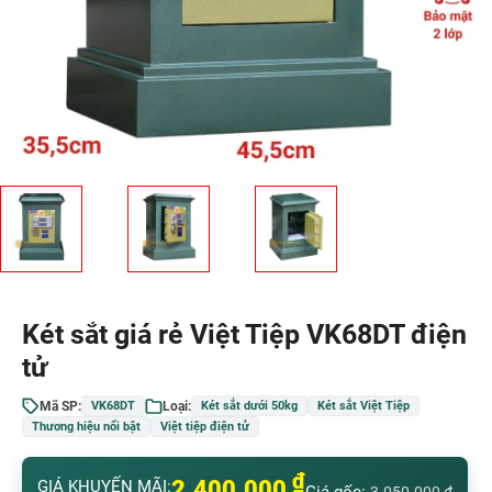
Két sắt giá rẻ Việt Tiệp VK68DT điện
tử
Mã SP:
Loại:
VK68DT
Két sắt dưới 50kg
Két sắt Việt Tiệp
Thương hiệu nổi bật
Việt tiệp điện tử
₫
2.400.000
GIÁ KHUYẾN MÃI: