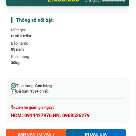
Giá gốc:
3.050.000
₫
Thông số nổi bật:
Mức giá:
Dưới 3 triệu
Bảo hành:
05 năm
Khối lượng:
30kg
Tình trạng:
Còn hàng
Đã bán:
158+
chiếc
Liên hệ giảm giá ngay:
HCM:
0914427976
|
HN:
0969526279
BẠN CẦN TƯ VẤN ?
IN BÁO GIÁ