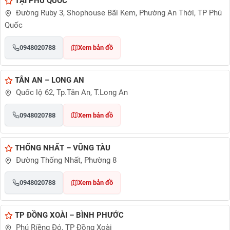
TẠI PHÚ QUỐC
Đường Ruby 3, Shophouse Bãi Kem, Phường An Thới, TP Phú
Quốc
0948020788
Xem bản đồ
TÂN AN – LONG AN
Quốc lộ 62, Tp.Tân An, T.Long An
0948020788
Xem bản đồ
THỐNG NHẤT – VŨNG TÀU
Đường Thống Nhất, Phường 8
0948020788
Xem bản đồ
TP ĐỒNG XOÀI – BÌNH PHƯỚC
Phú Riềng Đỏ, TP Đồng Xoài