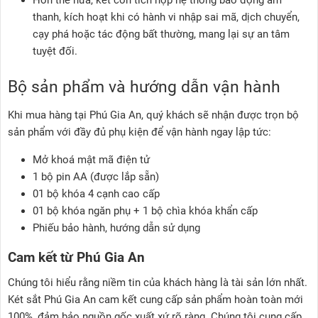
Hơn thế nữa, két còn tích hợp hệ thống báo động âm
thanh, kích hoạt khi có hành vi nhập sai mã, dịch chuyển,
cạy phá hoặc tác động bất thường, mang lại sự an tâm
tuyệt đối.
Bộ sản phẩm và hướng dẫn vận hành
Khi mua hàng tại Phú Gia An, quý khách sẽ nhận được trọn bộ
sản phẩm với đầy đủ phụ kiện để vận hành ngay lập tức:
Mở khoá mật mã điện tử
1 bộ pin AA (được lắp sẵn)
01 bộ khóa 4 cạnh cao cấp
01 bộ khóa ngăn phụ + 1 bộ chìa khóa khẩn cấp
Phiếu bảo hành, hướng dẫn sử dụng
Cam kết từ Phú Gia An
Chúng tôi hiểu rằng niềm tin của khách hàng là tài sản lớn nhất.
Két sắt Phú Gia An cam kết cung cấp sản phẩm hoàn toàn mới
100%, đảm bảo nguồn gốc xuất xứ rõ ràng. Chúng tôi cung cấp