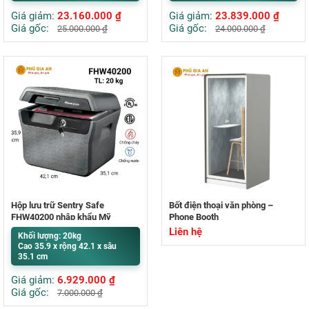
Giá giảm:
23.160.000
₫
Giá giảm:
23.839.000
₫
Giá gốc:
Giá gốc:
25.000.000
₫
24.000.000
₫
Hộp lưu trữ Sentry Safe
Bốt điện thoại văn phòng –
FHW40200 nhập khẩu Mỹ
Phone Booth
Liên hệ
Khối lượng: 20kg
Cao 35.9 x rộng 42.1 x sâu
35.1 cm
Giá giảm:
6.929.000
₫
Giá gốc:
7.000.000
₫