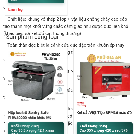
Cấu tạo của két sắt GS180:
Liên hệ
– Chất liệu: khung vỏ thép 2 lớp + vật liệu chống cháy cao cấp
tạo thành một khối vững chắc cảm giác như được đúc liền khối
(khác biệt với két đổ cát thông thường)
Sản phẩm cùng loại
– Toàn thân đặc biệt là cánh cửa đúc đặc trên khuôn ép thủy
lực hàng nghìn tấn, hèm cửa dạng tam cấp tăng khả năng chống
cháy, chống phá.
– Bản lề nổi giúp cho góc mở két rộng, dễ dàng lấy và cất đồ ra
vào két.
– Được phủ bởi ba lớp sơn vân búa bền màu, chống rỉ sét theo
thời gian.
– Hệ thống khóa liên hoàn: Một khoá chìa, một tay nắm, khóa
Hộp lưu trữ Sentry Safe
Két sắt Việt Tiệp SPM36 màu đỏ
mã cơ JP nhập khẩu Thái Lan – có thể đổi mã số tùy theo ý
FHW40200 nhập khẩu Mỹ
muốn, linh hoạt chọn bộ số 1 hoặc 3 cặp số – khóa mã có định
Khối lượng: 20kg
Khối lượng: 35kg
vị chống xoay dò mã.
Cao 35.9 x rộng 42.1 x sâu
Cao 355 x rộng 420 x sâu 370