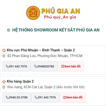
* Vận hành sơ bộ
Mở két: Mở khóa chìa + mở mã cơ + nhấc tay nắm mở két.
Đóng két: cầm tay nắm đẩy đóng cửa + xoay trái ổ khóa chìa.
* Sản phẩm gồm:
HỆ THỐNG SHOWROOM KÉT SẮT PHÚ GIA AN
– 01 khóa chìa chính
– 01 khóa chìa ngăn phụ
Khu vực Phú Nhuận – Bình Thạnh – Quận 2
82 Phan Đăng Lưu, Phường Đức Nhuận, TP.HCM
– Cây đổi mã
– Hướng dẫn sử dụng
091 442 7976
0948020788
Xem bản đồ
– Phiếu bảo hành
Kho hàng Quận 2
– Phiếu giao hàng.
Kho hàng, KCN Cát Lái, Quận 2 (Alo trước khi tới)
***
Két sắt Phú Gia An
cam kết giao hàng mới 100% đảm bảo
0948.02.0788
091 442 7976
Xem bản đồ
đúng nguồn gốc xuất xứ, bảo hành 5 năm tại nhà. Két sắt được
đóng bìa kín khi giao tới, bảo mật thông tin cho khách hàng.