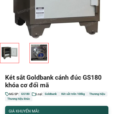
Két sắt Goldbank cánh đúc GS180
khóa cơ đổi mã
Mã SP:
Loại:
GS180
Goldbank
Két sắt trên 100kg
Thương hiệu
Thương hiệu khác
GIÁ KHUYẾN MÃI: