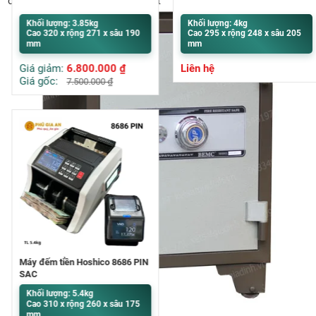
chất lượng Hà Nội góp ý xem xét
Khối lượng: 3.85kg
Khối lượng: 4kg
Cao 320 x rộng 271 x sâu 190
Cao 295 x rộng 248 x sâu 205
mm
mm
Giá giảm:
6.800.000
₫
Liên hệ
Giá gốc:
7.500.000
₫
Máy đếm tiền Hoshico 8686 PIN
SẠC
Khối lượng: 5.4kg
Cao 310 x rộng 260 x sâu 175
mm