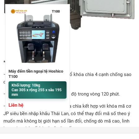
* Tính năng
Máy đếm tiền ngoại tệ Hoshico
– An toàn: Két được trang bị 01 ổ khóa chìa 4 cạnh chống sao
T100
chép + 01 khóa mã cơ
Khối lượng: 10kg
Cao 305 x rộng 255 x sâu 195
– Đúc đặc chống cháy hơn 1000 độ trong vòng 120 phút.
mm
Liên hệ
– Bảo mật chống trộm: Với khóa chìa kết hợp với khóa mã cơ
JP siêu bền nhập khẩu Thái Lan, có thể thay đổi mã số theo ý
muốn mà không bị giới hạn số lần đổi, chống dò mã cao, linh
hoạt chọn bộ số 1 hoặc 3 cặp số