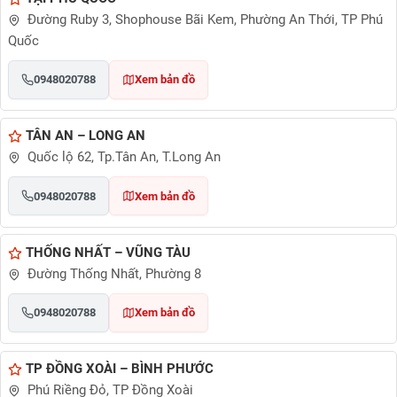
Đường Ruby 3, Shophouse Bãi Kem, Phường An Thới, TP Phú
Quốc
0948020788
Xem bản đồ
TÂN AN – LONG AN
Quốc lộ 62, Tp.Tân An, T.Long An
0948020788
Xem bản đồ
THỐNG NHẤT – VŨNG TÀU
Đường Thống Nhất, Phường 8
0948020788
Xem bản đồ
TP ĐỒNG XOÀI – BÌNH PHƯỚC
Phú Riềng Đỏ, TP Đồng Xoài