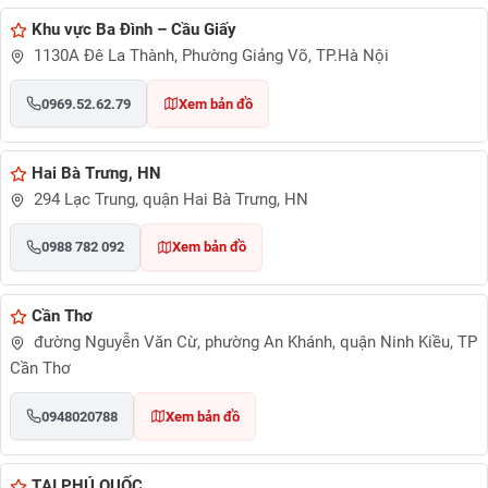
Khu vực Ba Đình – Cầu Giấy
1130A Đê La Thành, Phường Giảng Võ, TP.Hà Nội
0969.52.62.79
Xem bản đồ
Hai Bà Trưng, HN
294 Lạc Trung, quận Hai Bà Trưng, HN
0988 782 092
Xem bản đồ
Cần Thơ
đường Nguyễn Văn Cừ, phường An Khánh, quận Ninh Kiều, TP
Cần Thơ
0948020788
Xem bản đồ
TẠI PHÚ QUỐC