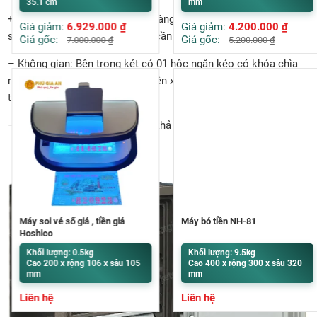
35.1 cm
mm
+ Chìa khóa 2 chế độ – khách hàng có thể tự lựa chọn chế độ
Giá giảm:
6.929.000
₫
Giá giảm:
4.200.000
₫
sử dụng khóa chìa hoặc không cần khóa chìa.
Giá gốc:
Giá gốc:
7.000.000
₫
5.200.000
₫
– Không gian: Bên trong két có 01 hộc ngăn kéo có khóa chìa
riêng, 01 đợt di động tùy chỉnh lên xuống. Để được file giấy A4 ,
túi Clear Bag
– Hệ thống chốt đa chiều tăng khả năng chống cạy phá két.
Máy soi vé số giả , tiền giả
Máy bó tiền NH-81
Hoshico
Khối lượng: 0.5kg
Khối lượng: 9.5kg
Cao 200 x rộng 106 x sâu 105
Cao 400 x rộng 300 x sâu 320
mm
mm
Liên hệ
Liên hệ