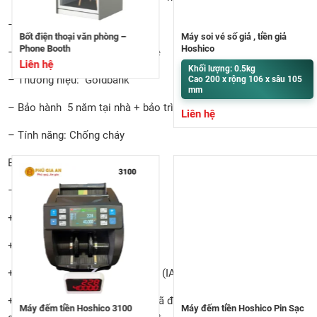
– Trọng lượng:160kg
Bốt điện thoại văn phòng –
Máy soi vé số giả , tiền giả
Phone Booth
Hoshico
– Kiểu dáng: Đứng, chân bánh xe
Liên hệ
Khối lượng: 0.5kg
– Thương hiệu: Goldbank
Cao 200 x rộng 106 x sâu 105
mm
– Bảo hành 5 năm tại nhà + bảo trì: trọn đời
Liên hệ
– Tính năng: Chống cháy
Bảo mật : Khóa cơ + khóa chìa
– Các chứng chỉ nhà máy:
+ Iso SGS 9001: 2008
+ Chứng nhận số: VN 16/0059
+ Chứng nhận VINCAS 049-QMS (IAF)
+ TCCS 01:2010/VTNH&ATKQ đã được Tiêu chuẩn đo lường
Máy đếm tiền Hoshico 3100
Máy đếm tiền Hoshico Pin Sạc