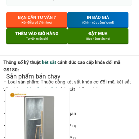
BẠN CẦN TƯ VẤN ?
IN BÁO GIÁ
Hãy để lại số điện thoại
(Chỉnh sửa bằng Word)
THÊM VÀO GIỎ HÀNG
ĐẶT MUA
Tư vấn miễn phí
Giao hàng tận nơi
Thông số kỹ thuật
két sắt
cánh đúc cao cấp khóa đổi mã
GS180:
Sản phẩm bán chạy
– Loại sản phẩm: Thuộc dòng két sắt khóa cơ đổi mã, két sắt
văn phòng,
két sắt gia đình
, két sắt chống cháy.
– Mã sản phẩm: GS180
– Kích thước ngoài: cao 780 * ngang 530 * sâu 560mm
– Kích thước sử dụng: cao 420 * ngang 420 * sâu 365mm
– Kích thước ngăn phụ: cao 120 * ngang 420 * sâu 360mm