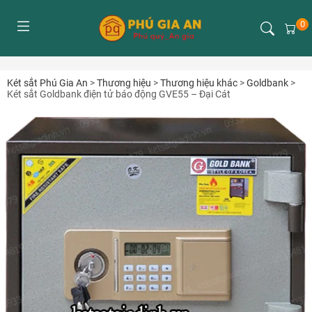
0
Két sắt Phú Gia An
>
Thương hiệu
>
Thương hiệu khác
>
Goldbank
>
Két sắt Goldbank điện tử báo động GVE55 – Đại Cát