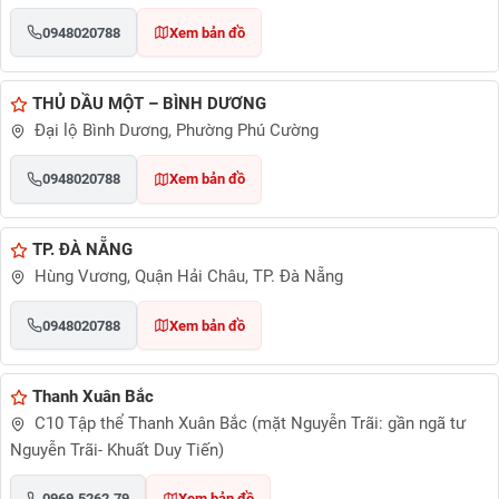
0948020788
Xem bản đồ
THỦ DẦU MỘT – BÌNH DƯƠNG
Đại lộ Bình Dương, Phường Phú Cường
0948020788
Xem bản đồ
TP. ĐÀ NẴNG
Hùng Vương, Quận Hải Châu, TP. Đà Nẵng
0948020788
Xem bản đồ
Thanh Xuân Bắc
C10 Tập thể Thanh Xuân Bắc (mặt Nguyễn Trãi: gần ngã tư
Nguyễn Trãi- Khuất Duy Tiến)
0969.5262.79
Xem bản đồ