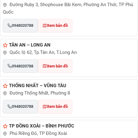
Đường Ruby 3, Shophouse Bãi Kem, Phường An Thới, TP Phú
Quốc
0948020788
Xem bản đồ
TÂN AN – LONG AN
Quốc lộ 62, Tp.Tân An, T.Long An
0948020788
Xem bản đồ
THỐNG NHẤT – VŨNG TÀU
Đường Thống Nhất, Phường 8
0948020788
Xem bản đồ
TP ĐỒNG XOÀI – BÌNH PHƯỚC
Phú Riềng Đỏ, TP Đồng Xoài