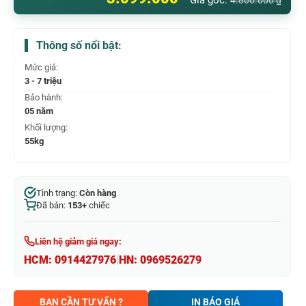
Giá gốc:
4.800.000
₫
Thông số nổi bật:
Mức giá:
3 - 7 triệu
Bảo hành:
05 năm
Khối lượng:
55kg
Tình trạng:
Còn hàng
Đã bán:
153+
chiếc
Liên hệ giảm giá ngay:
HCM:
0914427976
|
HN:
0969526279
BẠN CẦN TƯ VẤN ?
IN BÁO GIÁ