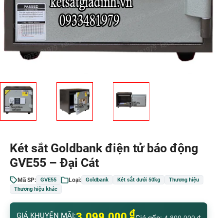
Két sắt Goldbank điện tử báo động
GVE55 – Đại Cát
Mã SP:
Loại:
GVE55
Goldbank
Két sắt dưới 50kg
Thương hiệu
Thương hiệu khác
₫
3.099.000
GIÁ KHUYẾN MÃI: