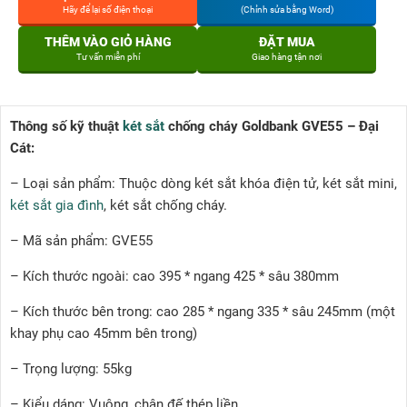
Hãy để lại số điện thoại
(Chỉnh sửa bằng Word)
THÊM VÀO GIỎ HÀNG
ĐẶT MUA
Tư vấn miễn phí
Giao hàng tận nơi
Thông số kỹ thuật
két sắt
chống cháy Goldbank GVE55 – Đại
Cát:
– Loại sản phẩm: Thuộc dòng két sắt khóa điện tử, két sắt mini,
két sắt gia đình
, két sắt chống cháy.
– Mã sản phẩm: GVE55
– Kích thước ngoài: cao 395 * ngang 425 * sâu 380mm
– Kích thước bên trong: cao 285 * ngang 335 * sâu 245mm (một
khay phụ cao 45mm bên trong)
– Trọng lượng: 55kg
– Kiểu dáng: Vuông, chân đế thép liền