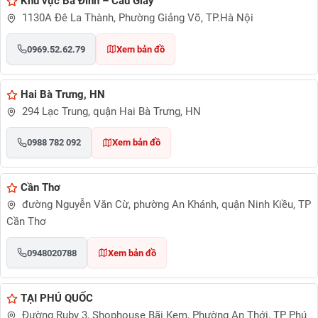
Khu vực Ba Đình – Cầu Giấy
1130A Đê La Thành, Phường Giảng Võ, TP.Hà Nội
0969.52.62.79
Xem bản đồ
* Vận hành sơ bộ
Mở két: Mở khóa chìa + mở khóa mã + nhấc tay nắm mở két.
Hai Bà Trưng, HN
294 Lạc Trung, quận Hai Bà Trưng, HN
Đóng két: cầm tay nắm đẩy đóng cửa + xoay trái ổ khóa chìa.
0988 782 092
Xem bản đồ
* Sản phẩm gồm:
– 01 khóa chìa chính
Cần Thơ
– 01 khóa chìa ngăn phụ
đường Nguyễn Văn Cừ, phường An Khánh, quận Ninh Kiều, TP
Cần Thơ
– 4 viên pin AA
0948020788
Xem bản đồ
– Hướng dẫn sử dụng
– Phiếu bảo hành
TẠI PHÚ QUỐC
Đường Ruby 3, Shophouse Bãi Kem, Phường An Thới, TP Phú
– Phiếu giao hàng.