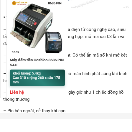
* Tính năng
– An toàn – chống trộm: mã khóa điện tử công nghệ cao, siêu
bền, báo động âm thanh cả 2 trường hợp: mở mã sai 03 lần và
đập phá, dịch chuyển két.
– Bảo mật: đổi mật khẩu linh hoạt, Có thể ẩn mã số khi mở két
Máy đếm tiền Hoshico 8686 PIN
– chống lộ mã.
SẠC
– Hỗ trợ mở két trong bóng tối: có màn hình phát sáng khi kích
Khối lượng: 5.4kg
Cao 310 x rộng 260 x sâu 175
hoạt.
mm
Liên hệ
– Bảng điện tử có thể đặt được ngày giờ như 1 chiếc đồng hồ
thông thường.
– Pin bên ngoài, dễ thay khi cạn.
– Chống cháy cấp độ 1 (~ 1000độ/60phút – nhiệt chống cháy
cao nhất của két chống cháy nhập khẩu nguyên chiếc có chứng