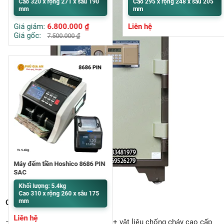
Cao 320 x rộng 271 x sâu 190
Cao 295 x rộng 248 x sâu 205
mm
mm
Giá giảm:
6.800.000
₫
Liên hệ
Giá gốc:
7.500.000
₫
Máy đếm tiền Hoshico 8686 PIN
SẠC
Khối lượng: 5.4kg
Cao 310 x rộng 260 x sâu 175
mm
Cấu tạo của két sắt VC240-E:
Liên hệ
– Chất liệu: khung vỏ thép 2 lớp + vật liệu chống cháy cao cấp