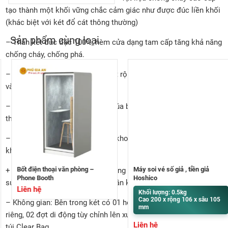
tạo thành một khối vững chắc cảm giác như được đúc liền khối
(khác biệt với két đổ cát thông thường)
Sản phẩm cùng loại
– Thân két đúc đặc 100%, hèm cửa dạng tam cấp tăng khả năng
chống cháy, chống phá.
– Bản lề nổi giúp cho góc mở két rộng, dễ dàng lấy và cất đồ ra
vào két.
– Được phủ bởi ba lớp sơn vân búa bền màu, chống rỉ sét theo
thời gian.
– Hệ thống khóa liên hoàn: Một khoá chìa, một tay nắm, một
khoá điện tử có báo động.
Bốt điện thoại văn phòng –
Máy soi vé số giả , tiền giả
+ Chìa khóa 2 chế độ – khách hàng có thể tự lựa chọn chế độ
Phone Booth
Hoshico
sử dụng khóa chìa hoặc không cần khóa chìa.
Liên hệ
Khối lượng: 0.5kg
Cao 200 x rộng 106 x sâu 105
– Không gian: Bên trong két có 01 hộc ngăn kéo có khóa chìa
mm
riêng, 02 đợt di động tùy chỉnh lên xuống. Để được file giấy A4 ,
Liên hệ
túi Clear Bag