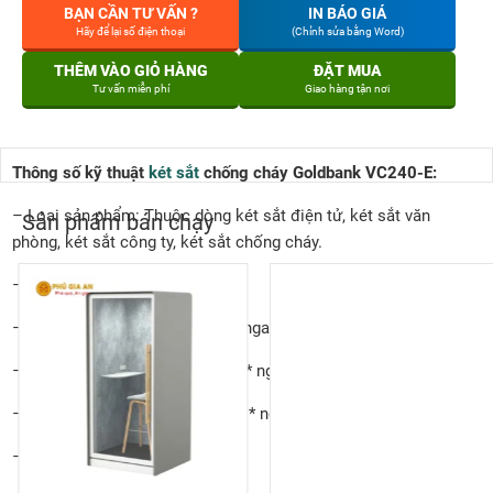
BẠN CẦN TƯ VẤN ?
IN BÁO GIÁ
Hãy để lại số điện thoại
(Chỉnh sửa bằng Word)
THÊM VÀO GIỎ HÀNG
ĐẶT MUA
Tư vấn miễn phí
Giao hàng tận nơi
Thông số kỹ thuật
két sắt
chống cháy Goldbank VC240-E:
– Loại sản phẩm: Thuộc dòng két sắt điện tử, két sắt văn
Sản phẩm bán chạy
phòng, két sắt công ty, két sắt chống cháy.
– Mã sản phẩm: VC240-E
– Kích thước ngoài: cao 1060 * ngang 600 * sâu 600mm
– Kích thước sử dụng: cao 700 * ngang 490 * sâu 420mm
– Kích thước ngăn phụ: cao 120 * ngang 490 * sâu 420mm
– Trọng lượng:240kg