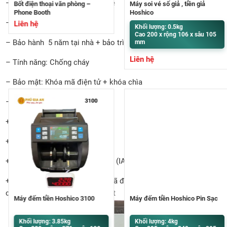
– Kiểu dáng: Đứng, chân bánh xe
Bốt điện thoại văn phòng –
Máy soi vé số giả , tiền giả
Phone Booth
Hoshico
– Thương hiệu: Goldbank
Liên hệ
Khối lượng: 0.5kg
Cao 200 x rộng 106 x sâu 105
– Bảo hành 5 năm tại nhà + bảo trì: trọn đời
mm
Liên hệ
– Tính năng: Chống cháy
– Bảo mật: Khóa mã điện tử + khóa chìa
– Các chứng chỉ nhà máy:
+ Iso SGS 9001: 2008
+ Chứng nhận số: VN 16/0059
+ Chứng nhận VINCAS 049-QMS (IAF)
+ TCCS 01:2010/VTNH&ATKQ đã được Tiêu chuẩn đo lường
chất lượng Hà Nội góp ý xem xét
Máy đếm tiền Hoshico 3100
Máy đếm tiền Hoshico Pin Sạc
Khối lượng: 3.85kg
Khối lượng: 4kg