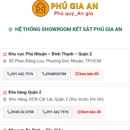
chỉ quốc tế là 1020độ/120phút)
– Khóa chìa 4 cạnh chống sao chép.
HỆ THỐNG SHOWROOM KÉT SẮT PHÚ GIA AN
Khu vực Phú Nhuận – Bình Thạnh – Quận 2
82 Phan Đăng Lưu, Phường Đức Nhuận, TP.HCM
091 442 7976
0948020788
Xem bản đồ
Kho hàng Quận 2
Kho hàng, KCN Cát Lái, Quận 2 (Alo trước khi tới)
0948.02.0788
091 442 7976
Xem bản đồ