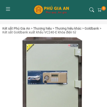
0
Két sắt Phú Gia An
>
Thương hiệu
>
Thương hiệu khác
>
Goldbank
>
Két sắt Goldbank xuất khẩu VC240-E khóa điện tử