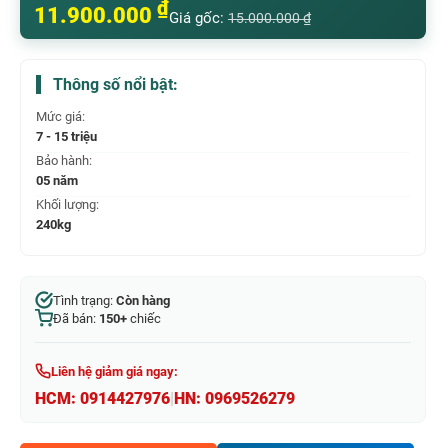
₫
11.900.000
Giá gốc:
15.000.000
₫
Thông số nổi bật:
Mức giá:
7 - 15 triệu
Bảo hành:
05 năm
Khối lượng:
240kg
Tình trạng:
Còn hàng
Đã bán:
150+
chiếc
Liên hệ giảm giá ngay:
HCM:
0914427976
|
HN:
0969526279