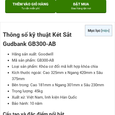
THÊM VÀO GIỎ HÀNG
ĐẶT MUA
Tư vấn miễn phí
Giao hàng tận nơi
Mục lục
[
Hiện
]
Thông số kỹ thuật Két Sắt
Gudbank GB300-AB
Hãng sản xuất: Goodwill
Mã sản phẩm: GB300-AB
Loại sản phẩm: Khóa cơ đổi mã kết hợp khóa chìa
Kích thước ngoài: Cao 325mm x Ngang 420mm x Sâu
375mm
Bên trong: Cao 181mm x Ngang 301mm x Sâu 230mm
Trọng lượng: 45kg
Xuất xứ: Việt Nam, linh kiện Hàn Quốc
Bảo hành: 10 năm
Cấu tạo và đặc điểm nổi bật