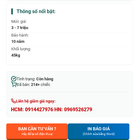
Thông số nổi bật:
Mức giá:
3 - 7 triệu
Bảo hành:
10 năm
Khối lượng:
45kg
Tình trạng:
Còn hàng
Đã bán:
214+
chiếc
Liên hệ giảm giá ngay:
HCM:
0914427976
|
HN:
0969526279
BẠN CẦN TƯ VẤN ?
IN BÁO GIÁ
Hãy để lại số điện thoại
(Chỉnh sửa bằng Word)