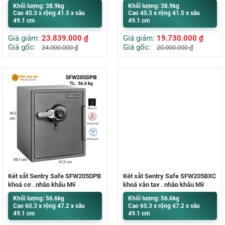
Khối lượng: 38.9kg
Khối lượng: 38.9kg
Cao 45.3 x rộng 41.5 x sâu
Cao 45.3 x rộng 41.5 x sâu
49.1 cm
49.1 cm
Giá giảm:
23.839.000
₫
Giá giảm:
19.730.000
₫
Giá gốc:
Giá gốc:
24.000.000
₫
20.000.000
₫
Két sắt Sentry Safe SFW205DPB
Két sắt Sentry Safe SFW205BXC
khoá cơ , nhập khẩu Mỹ
khoá vân tay , nhập khẩu Mỹ
Khối lượng: 56.6kg
Khối lượng: 56.6kg
Cao 60.3 x rộng 47.2 x sâu
Cao 60.3 x rộng 47.2 x sâu
49.1 cm
49.1 cm