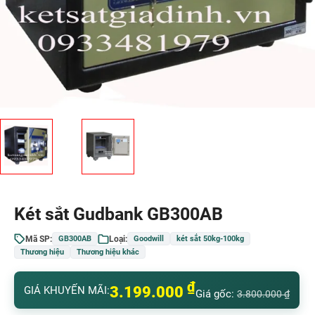
Két sắt Gudbank GB300AB
Mã SP:
Loại:
GB300AB
Goodwill
két sắt 50kg-100kg
Thương hiệu
Thương hiệu khác
₫
3.199.000
GIÁ KHUYẾN MÃI:
Giá gốc:
3.800.000
₫