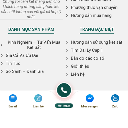
Chúng tôi cam kết mang đến cho
khách hàng những sản phẩm két
Phương thức vận chuyển
sắt chất lượng cao với giá cả hợp lý
Hướng dẫn mua hàng
nhất.
DANH MỤC SẢN PHẨM
TRANG ĐẶC BIỆT
Kinh Nghiệm – Tư Vấn Mua
Hướng dẫn sử dụng két sắt
Két Sắt
Tim Dai Ly Cap 1
Giá Cả Và Ưu Đãi
Bản đồ các cơ sở
Tin Tức
Giới thiệu
So Sánh – Đánh Giá
Liên hệ
Gọi ngay
Email
Liên hệ
Messenger
Zalo
Copyright © 2026. Website: ketsatphugiaan.vn
:
phugiaanshop@gmail.com