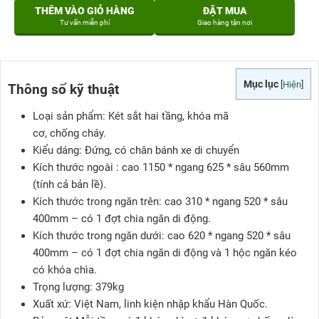
THÊM VÀO GIỎ HÀNG
ĐẶT MUA
Tư vấn miễn phí
Giao hàng tận nơi
Mục lục
[
Hiện
]
Thông số kỹ thuật
Loại sản phẩm: Két sắt hai tầng, khóa mã
cơ, chống cháy.
Kiểu dáng: Đứng, có chân bánh xe di chuyển
Kích thước ngoài : cao 1150 * ngang 625 * sâu 560mm
(tính cả bản lề).
Kích thước trong ngăn trên: cao 310 * ngang 520 * sâu
400mm – có 1 đợt chia ngăn di động.
Kích thước trong ngăn dưới: cao 620 * ngang 520 * sâu
400mm – có 1 đợt chia ngăn di động và 1 hộc ngăn kéo
có khóa chìa.
Trọng lượng: 379kg
Xuất xứ: Việt Nam, linh kiện nhập khẩu Hàn Quốc.