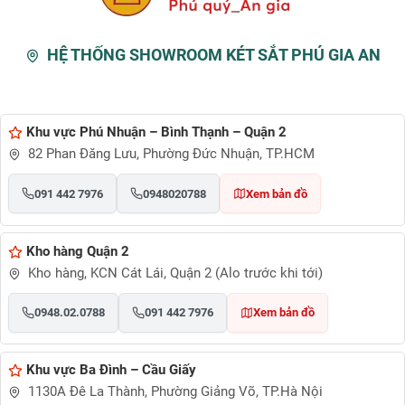
HỆ THỐNG SHOWROOM KÉT SẮT PHÚ GIA AN
Khu vực Phú Nhuận – Bình Thạnh – Quận 2
82 Phan Đăng Lưu, Phường Đức Nhuận, TP.HCM
091 442 7976
0948020788
Xem bản đồ
Kho hàng Quận 2
Kho hàng, KCN Cát Lái, Quận 2 (Alo trước khi tới)
0948.02.0788
091 442 7976
Xem bản đồ
Khu vực Ba Đình – Cầu Giấy
1130A Đê La Thành, Phường Giảng Võ, TP.Hà Nội