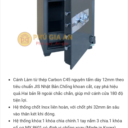
Cánh Làm từ thép Carbon C45 nguyên tấm dày 12mm theo
tiêu chuẩn JIS Nhật Bản.Chống khoan cắt, cạy phá hiệu
quả.Hai bản lề ngoài chắc chắn, giúp mở cánh cửa 180 độ
tiện lợi.
Hệ thống chốt Inox liên hoàn, với chốt phi 32mm ăn sâu
vào thân két khi đóng.
Hệ thống khóa:1 khóa chìa chính.1 tay nắm 3 chia.1 khóa
số cơ MY 8601 có định vị chống xoay (Made in Korea).