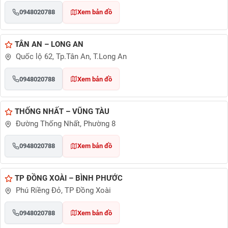
0948020788
Xem bản đồ
TÂN AN – LONG AN
Quốc lộ 62, Tp.Tân An, T.Long An
0948020788
Xem bản đồ
THỐNG NHẤT – VŨNG TÀU
Đường Thống Nhất, Phường 8
0948020788
Xem bản đồ
TP ĐỒNG XOÀI – BÌNH PHƯỚC
Phú Riềng Đỏ, TP Đồng Xoài
0948020788
Xem bản đồ