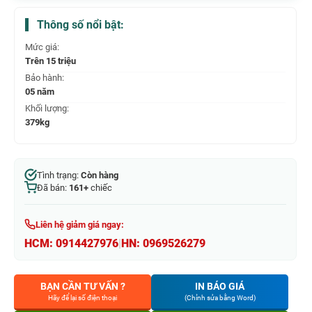
Thông số nổi bật:
Mức giá:
Trên 15 triệu
Bảo hành:
05 năm
Khối lượng:
379kg
Tình trạng:
Còn hàng
Đã bán:
161+
chiếc
Liên hệ giảm giá ngay:
HCM:
0914427976
|
HN:
0969526279
BẠN CẦN TƯ VẤN ?
IN BÁO GIÁ
Hãy để lại số điện thoại
(Chỉnh sửa bằng Word)