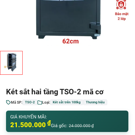
Két sắt hai tầng TSO-2 mã cơ
Mã SP:
Loại:
TSO-2
Két sắt trên 100kg
Thương hiệu
GIÁ KHUYẾN MÃI:
₫
21.500.000
Giá gốc:
24.000.000
₫