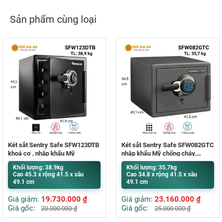
Sản phẩm cùng loại
Két sắt Sentry Safe SFW123DTB
Két sắt Sentry Safe SFW082GTC
khoá cơ , nhập khẩu Mỹ
nhập khẩu Mỹ chống cháy,
chống nước
Khối lượng: 38.9kg
Khối lượng: 35.7kg
Cao 45.3 x rộng 41.5 x sâu
Cao 34.8 x rộng 41.5 x sâu
49.1 cm
49.1 cm
Giá giảm:
19.730.000
₫
Giá giảm:
23.160.000
₫
Giá gốc:
Giá gốc:
20.000.000
₫
25.000.000
₫