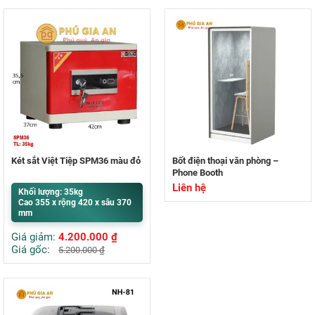
Két sắt Việt Tiệp SPM36 màu đỏ
Bốt điện thoại văn phòng –
Phone Booth
Liên hệ
Khối lượng: 35kg
Cao 355 x rộng 420 x sâu 370
mm
Giá giảm:
4.200.000
₫
Giá gốc:
5.200.000
₫