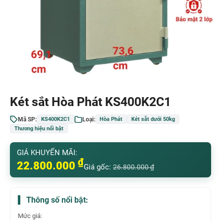
Két sắt Hòa Phát KS400K2C1
Mã SP:
Loại:
KS400K2C1
Hòa Phát
Két sắt dưới 50kg
Thương hiệu nổi bật
GIÁ KHUYẾN MÃI:
₫
22.800.000
Giá gốc:
26.800.000
₫
Thông số nổi bật:
Mức giá: