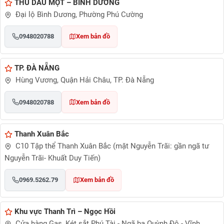
THỦ DẦU MỘT – BÌNH DƯƠNG
Đại lộ Bình Dương, Phường Phú Cường
0948020788
Xem bản đồ
TP. ĐÀ NẴNG
Hùng Vương, Quận Hải Châu, TP. Đà Nẵng
0948020788
Xem bản đồ
Thanh Xuân Bắc
C10 Tập thể Thanh Xuân Bắc (mặt Nguyễn Trãi: gần ngã tư
Nguyễn Trãi- Khuất Duy Tiến)
0969.5262.79
Xem bản đồ
Khu vực Thanh Trì – Ngọc Hồi
Cửa hàng Gas, Két sắt Phú Tài - Ngã ba Quỳnh Đô - Vĩnh