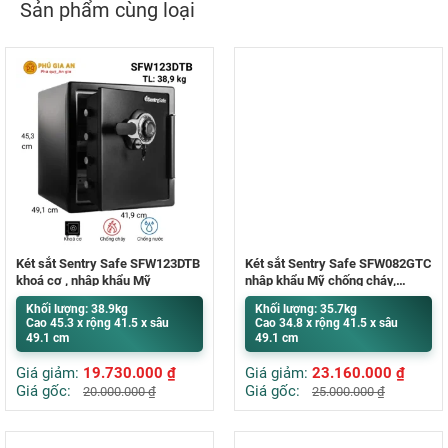
Sản phẩm cùng loại
Két sắt Sentry Safe SFW123DTB
Két sắt Sentry Safe SFW082GTC
khoá cơ , nhập khẩu Mỹ
nhập khẩu Mỹ chống cháy,
chống nước
Khối lượng: 38.9kg
Khối lượng: 35.7kg
Cao 45.3 x rộng 41.5 x sâu
Cao 34.8 x rộng 41.5 x sâu
49.1 cm
49.1 cm
Giá giảm:
19.730.000
₫
Giá giảm:
23.160.000
₫
Giá gốc:
Giá gốc:
20.000.000
₫
25.000.000
₫