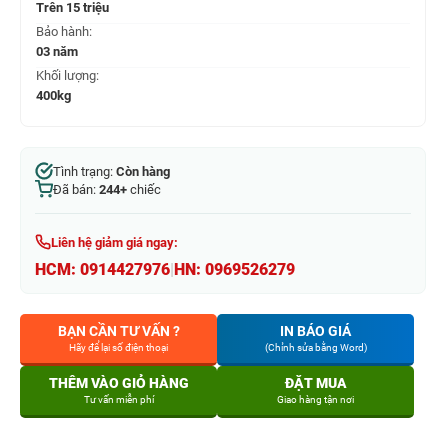
Trên 15 triệu
Bảo hành:
03 năm
Khối lượng:
400kg
Tình trạng:
Còn hàng
Đã bán:
244+
chiếc
Liên hệ giảm giá ngay:
HCM:
0914427976
|
HN:
0969526279
BẠN CẦN TƯ VẤN ?
IN BÁO GIÁ
Hãy để lại số điện thoại
(Chỉnh sửa bằng Word)
THÊM VÀO GIỎ HÀNG
ĐẶT MUA
Tư vấn miễn phí
Giao hàng tận nơi