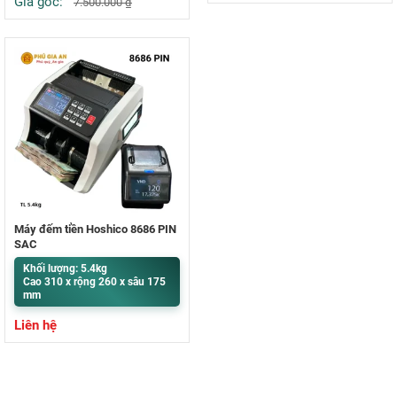
Giá gốc:
7.500.000
₫
Máy đếm tiền Hoshico 8686 PIN
SẠC
Khối lượng: 5.4kg
Cao 310 x rộng 260 x sâu 175
mm
Liên hệ