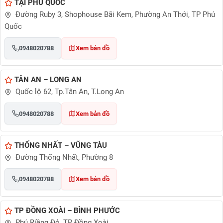
TẠI PHÚ QUỐC
Đường Ruby 3, Shophouse Bãi Kem, Phường An Thới, TP Phú
Quốc
0948020788
Xem bản đồ
TÂN AN – LONG AN
Quốc lộ 62, Tp.Tân An, T.Long An
0948020788
Xem bản đồ
THỐNG NHẤT – VŨNG TÀU
Đường Thống Nhất, Phường 8
0948020788
Xem bản đồ
TP ĐỒNG XOÀI – BÌNH PHƯỚC
Phú Riềng Đỏ, TP Đồng Xoài