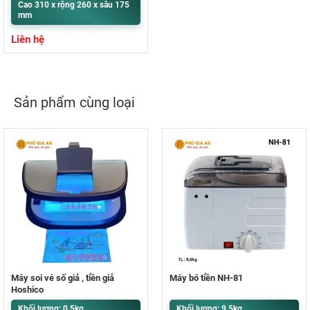
Cao 310 x rộng 260 x sâu 175
mm
Liên hệ
Sản phẩm cùng loại
Máy soi vé số giả , tiền giả
Máy bó tiền NH-81
Hoshico
Khối lượng: 0.5kg
Khối lượng: 9.5kg