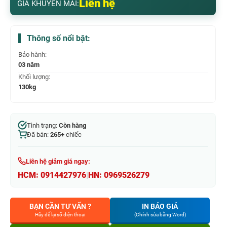
Liên hệ
GIÁ KHUYẾN MÃI:
Thông số nổi bật:
Bảo hành:
03 năm
Khối lượng:
130kg
Tình trạng:
Còn hàng
Đã bán:
265+
chiếc
Liên hệ giảm giá ngay:
HCM:
0914427976
|
HN:
0969526279
BẠN CẦN TƯ VẤN ?
IN BÁO GIÁ
Hãy để lại số điện thoại
(Chỉnh sửa bằng Word)