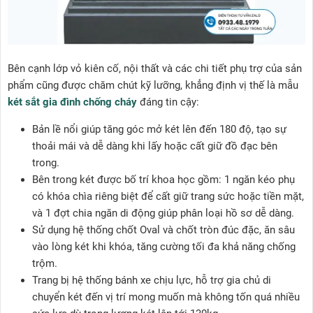
Bên cạnh lớp vỏ kiên cố, nội thất và các chi tiết phụ trợ của sản
phẩm cũng được chăm chút kỹ lưỡng, khẳng định vị thế là mẫu
két sắt gia đình chống cháy
đáng tin cậy:
Bản lề nổi giúp tăng góc mở két lên đến 180 độ, tạo sự
thoải mái và dễ dàng khi lấy hoặc cất giữ đồ đạc bên
trong.
Bên trong két được bố trí khoa học gồm: 1 ngăn kéo phụ
có khóa chìa riêng biệt để cất giữ trang sức hoặc tiền mặt,
và 1 đợt chia ngăn di động giúp phân loại hồ sơ dễ dàng.
Sử dụng hệ thống chốt Oval và chốt tròn đúc đặc, ăn sâu
vào lòng két khi khóa, tăng cường tối đa khả năng chống
trộm.
Trang bị hệ thống bánh xe chịu lực, hỗ trợ gia chủ di
chuyển két đến vị trí mong muốn mà không tốn quá nhiều