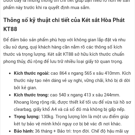
Dưới đây là những thông tin chi tiết giúp bạn hiểu rõ hơn về sản
phẩm này trước khi ra quyết định mua sắm.
Thông số kỹ thuật chi tiết của Két sắt Hòa Phát
KT88
Để đảm bảo sản phẩm phù hợp với không gian lắp đặt và nhu
cầu sử dụng, quý khách hàng cần nắm rõ các thông số kích
thước và trọng lượng. Két sắt KT88 sở hữu kích thước chuẩn
phong thủy, đủ rộng để lưu trữ nhiều loại giấy tờ quan trọng.
Kích thước ngoài:
cao 864 x ngang 565 x sâu 410mm. Kích
thước này tạo nên dáng vẻ uy nghi, vững chãi, khó bị di dời
bởi kẻ gian.
Kích thước trong:
cao 540 x ngang 413 x sâu 244mm.
Khoang lòng rộng rãi, được thiết kế tối ưu để vừa túi hồ sơ
clearbag, giấy khổ A4 và cả sổ đỏ mà không bị gấp nếp.
Trọng lượng:
130kg. Trọng lượng lớn là một ưu điểm giúp
két tự bảo vệ mình khỏi nguy cơ bị bê vác đi nơi khác.
Bảo hành:
36 tháng + Bảo trì: trọn đời. Chế độ hậu mãi uy