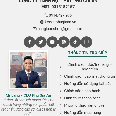
CÔNG TY TNHH NỘI THẤT PHÚ GIA AN
MST: 0313182157
0914.427.976
ketsatphugiaan.vn
phugiaanshop@gmail.com
THÔNG TIN TRỢ GIÚP
Chính sách đổi/trả hàng –
hoàn tiền
Chính sách bảo mật thông tin
Hướng dẫn sử dụng két sắt
Chính sách bảo hành
Mr Lăng - CEO Phú Gia An
Hình thức thanh toán
Chúng tôi cam kết mang đến cho
khách hàng những sản phẩm két
Phương thức vận chuyển
sắt chất lượng cao với giá cả hợp lý
Hướng dẫn mua hàng
nhất.