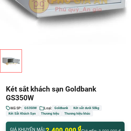
Két sắt khách sạn Goldbank
GS350W
Mã SP:
Loại:
GS350W
Goldbank
Két sắt dưới 50kg
Két Sắt Khách Sạn
Thương hiệu
Thương hiệu khác
₫
2.400.000
GIÁ KHUYẾN MÃI: