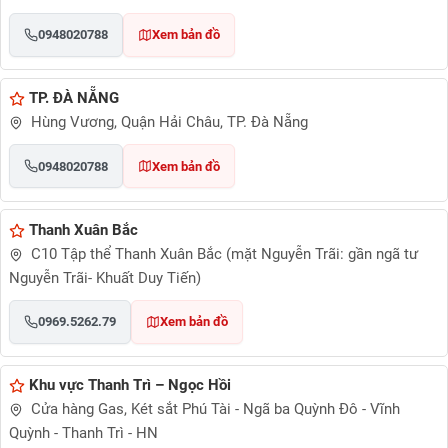
0948020788
Xem bản đồ
TP. ĐÀ NẴNG
Hùng Vương, Quận Hải Châu, TP. Đà Nẵng
0948020788
Xem bản đồ
Thanh Xuân Bắc
C10 Tập thể Thanh Xuân Bắc (mặt Nguyễn Trãi: gần ngã tư
Nguyễn Trãi- Khuất Duy Tiến)
0969.5262.79
Xem bản đồ
Khu vực Thanh Trì – Ngọc Hồi
Cửa hàng Gas, Két sắt Phú Tài - Ngã ba Quỳnh Đô - Vĩnh
Quỳnh - Thanh Trì - HN