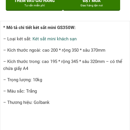
THÊM VÀO GIỎ HÀNG
ĐẶT MUA
Tư vấn miễn phí
Giao hàng tận nơi
* Mô tả chi tiết két sắt mini GS350W:
– Loại két sắt:
Két sắt mini khách sạn
– Kích thước ngoài: cao 200 * rộng 350 * sâu 370mm
– Kích thước trong: cao 195 * rộng 345 * sâu 320mm – có thể
chứa giấy A4
– Trọng lượng: 10kg
– Màu sắc: Trắng
– Thương hiệu: Golbank