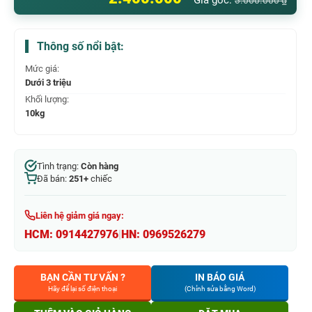
Giá gốc:
3.000.000
₫
Thông số nổi bật:
Mức giá:
Dưới 3 triệu
Khối lượng:
10kg
Tình trạng:
Còn hàng
Đã bán:
251+
chiếc
Liên hệ giảm giá ngay:
HCM:
0914427976
|
HN:
0969526279
BẠN CẦN TƯ VẤN ?
IN BÁO GIÁ
Hãy để lại số điện thoại
(Chỉnh sửa bằng Word)