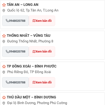
TÂN AN – LONG AN
Quốc lộ 62, Tp.Tân An, T.Long An
0948020788
Xem bản đồ
THỐNG NHẤT – VŨNG TÀU
Đường Thống Nhất, Phường 8
0948020788
Xem bản đồ
TP ĐỒNG XOÀI – BÌNH PHƯỚC
Phú Riềng Đỏ, TP Đồng Xoài
0948020788
Xem bản đồ
THỦ DẦU MỘT – BÌNH DƯƠNG
Đại lộ Bình Dương, Phường Phú Cường