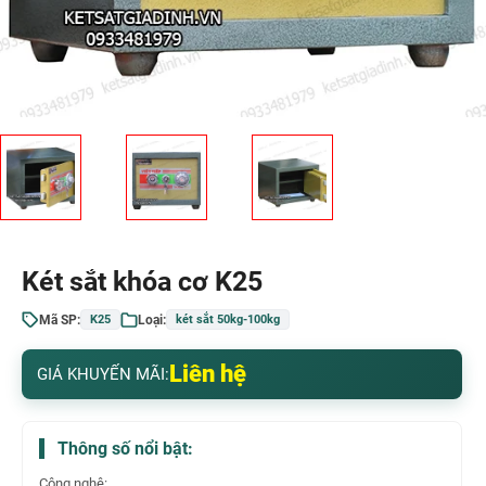
Két sắt khóa cơ K25
Mã SP:
Loại:
K25
két sắt 50kg-100kg
Liên hệ
GIÁ KHUYẾN MÃI:
Thông số nổi bật:
Công nghệ: