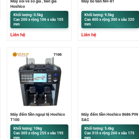
Máy soi vé số giả , tiền giả
Máy bó tiền NH-81
Hoshico
Khối lượng: 0.5kg
Khối lượng: 9.5kg
Cao 200 x rộng 106 x sâu 105
Cao 400 x rộng 300 x sâu 320
mm
mm
Liên hệ
Liên hệ
Máy đếm tiền ngoại tệ Hoshico
Máy đếm tiền Hoshico 8686 PIN
T100
SẠC
Khối lượng: 10kg
Khối lượng: 5.4kg
Cao 305 x rộng 255 x sâu 195
Cao 310 x rộng 260 x sâu 175
mm
mm