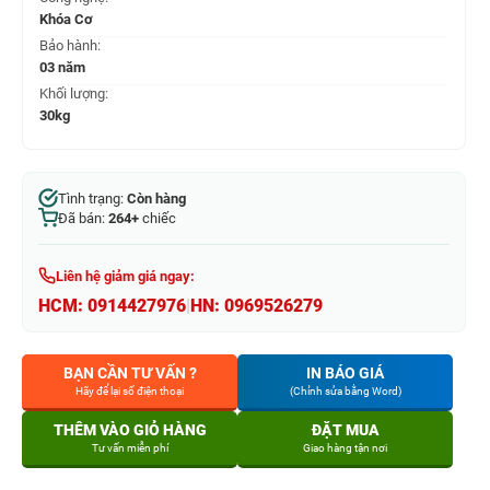
Khóa Cơ
Bảo hành:
03 năm
Khối lượng:
30kg
Tình trạng:
Còn hàng
Đã bán:
264+
chiếc
Liên hệ giảm giá ngay:
HCM:
0914427976
|
HN:
0969526279
BẠN CẦN TƯ VẤN ?
IN BÁO GIÁ
Hãy để lại số điện thoại
(Chỉnh sửa bằng Word)
THÊM VÀO GIỎ HÀNG
ĐẶT MUA
Tư vấn miễn phí
Giao hàng tận nơi