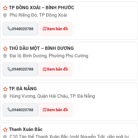
TP ĐỒNG XOÀI – BÌNH PHƯỚC
Phú Riềng Đỏ, TP Đồng Xoài
0948020788
Xem bản đồ
THỦ DẦU MỘT – BÌNH DƯƠNG
Đại lộ Bình Dương, Phường Phú Cường
0948020788
Xem bản đồ
TP. ĐÀ NẴNG
Hùng Vương, Quận Hải Châu, TP. Đà Nẵng
0948020788
Xem bản đồ
Thanh Xuân Bắc
C10 Tập thể Thanh Xuân Bắc (mặt Nguyễn Trãi: gần ngã tư