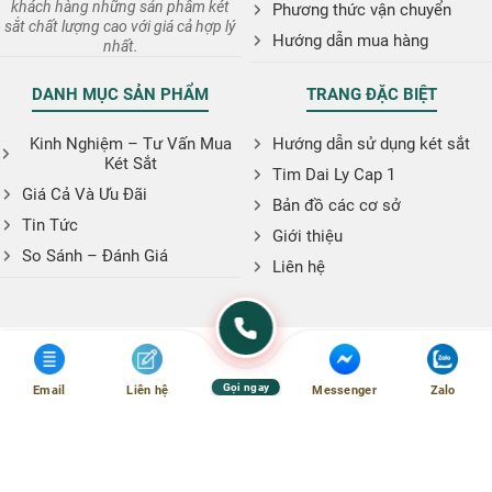
khách hàng những sản phẩm két
Phương thức vận chuyển
sắt chất lượng cao với giá cả hợp lý
Hướng dẫn mua hàng
nhất.
DANH MỤC SẢN PHẨM
TRANG ĐẶC BIỆT
Kinh Nghiệm – Tư Vấn Mua
Hướng dẫn sử dụng két sắt
Két Sắt
Tim Dai Ly Cap 1
Giá Cả Và Ưu Đãi
Bản đồ các cơ sở
Tin Tức
Giới thiệu
So Sánh – Đánh Giá
Liên hệ
Gọi ngay
Email
Liên hệ
Messenger
Zalo
Copyright © 2026. Website: ketsatphugiaan.vn
:
phugiaanshop@gmail.com