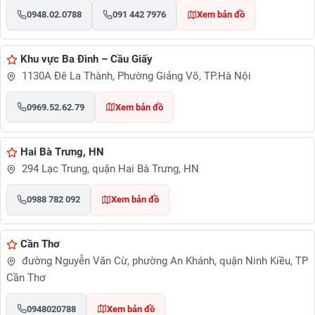
0948.02.0788
091 442 7976
Xem bản đồ
Khu vực Ba Đình – Cầu Giấy
1130A Đê La Thành, Phường Giảng Võ, TP.Hà Nội
0969.52.62.79
Xem bản đồ
Hai Bà Trưng, HN
294 Lạc Trung, quận Hai Bà Trưng, HN
0988 782 092
Xem bản đồ
Cần Thơ
đường Nguyễn Văn Cừ, phường An Khánh, quận Ninh Kiều, TP
Cần Thơ
0948020788
Xem bản đồ