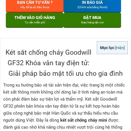
BẠN CẦN TƯ VẤN ?
IN BÁO GIÁ
Hãy để lại số điện thoại
(Chỉnh sửa bằng Word)
THÊM VÀO GIỎ HÀNG
ĐẶT MUA
Tư vấn miễn phí
Giao hàng tận nơi
Mục lục
[
Hiện
]
Két sắt chống cháy Goodwill
GF32 Khóa vân tay điện tử:
Giải pháp bảo mật tối ưu cho gia đình
Trong xu hướng bảo vệ tài sản hiện đại, việc trang bị một chiếc
két sắt thông minh không chỉ dừng lại ở tính năng an toàn mà
còn phải đảm bảo sự tiện lợi và thẩm mỹ. Két sắt Goodwill
GF32 phiên bản khóa vân tay điện tử là sự kết hợp hoàn hảo
giữa công nghệ bảo mật Hàn Quốc và sự thấu hiểu nhu cầu
người dùng Việt. Đây là dòng
két sắt chống cháy mini
được
đánh giá cao nhờ khả năng chịu nhiệt vượt trội cùng hệ thống