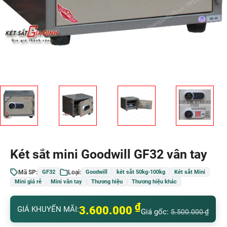
Két sắt mini Goodwill GF32 vân tay
Mã SP:
Loại:
GF32
Goodwill
két sắt 50kg-100kg
Két sắt Mini
Mini giá rẻ
Mini vân tay
Thương hiệu
Thương hiệu khác
₫
3.600.000
GIÁ KHUYẾN MÃI:
Giá gốc:
5.500.000
₫