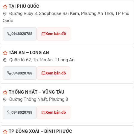
TẠI PHÚ QUỐC
Đường Ruby 3, Shophouse Bãi Kem, Phường An Thới, TP Phú
Quốc
0948020788
Xem bản đồ
TÂN AN – LONG AN
Quốc lộ 62, Tp.Tân An, T.Long An
0948020788
Xem bản đồ
THỐNG NHẤT – VŨNG TÀU
Đường Thống Nhất, Phường 8
0948020788
Xem bản đồ
TP ĐỒNG XOÀI – BÌNH PHƯỚC