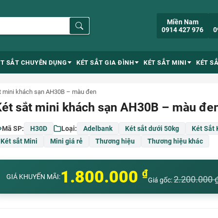
Miền Nam
0914 427 976
0
ÉT SẮT CHUYÊN DỤNG
KÉT SẮT GIA ĐÌNH
KÉT SẮT MINI
KÉT S
t mini khách sạn AH30B – màu đen
Két sắt mini khách sạn AH30B – màu đe
Mã SP:
H30D
Loại:
Adelbank
Két sắt dưới 50kg
Két Sắt
Két sắt Mini
Mini giá rẻ
Thương hiệu
Thương hiệu khác
1.800.000
₫
GIÁ KHUYẾN MÃI:
2.200.000
Giá gốc: