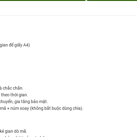
gian để giấy A4)
à chắc chắn.
theo thời gian.
 chuyển, gia tăng bảo mật.
t mã + núm xoay (không bắt buộc dùng chìa).
kẻ gian dò mã.