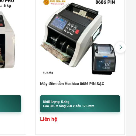
Quận 9
khu Đô Thị Vinhomes Grand Park,
Quận 9
0948020788
Xem bản đồ
 8686 PIN SẠC
Máy đếm tiền Hoshico 8686
Khối lượng: 5.4kg
Cao 310 x rộng 260 x sâu 175 mm
Liên hệ