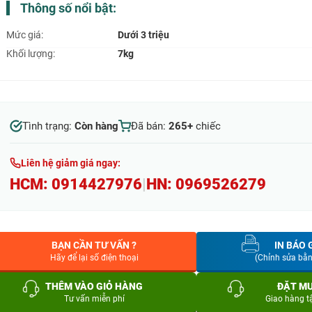
Thông số nổi bật:
Mức giá:
Dưới 3 triệu
Khối lượng:
7kg
Tình trạng:
Còn hàng
Đã bán:
265+
chiếc
Liên hệ giảm giá ngay:
HCM:
0914427976
|
HN:
0969526279
BẠN CẦN TƯ VẤN ?
IN BÁO 
Hãy để lại số điện thoại
(Chỉnh sửa bằ
THÊM VÀO GIỎ HÀNG
ĐẶT M
Tư vấn miễn phí
Giao hàng t