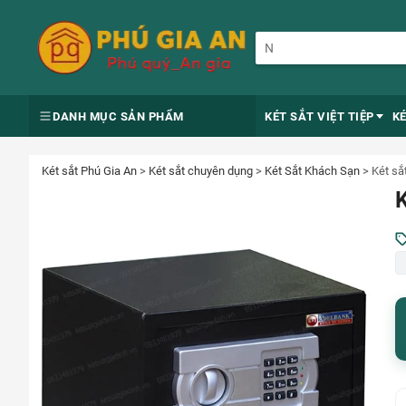
DANH MỤC SẢN PHẨM
KÉT SẮT VIỆT TIỆP
K
Két sắt Phú Gia An
>
Két sắt chuyên dụng
>
Két Sắt Khách Sạn
>
Két sắ