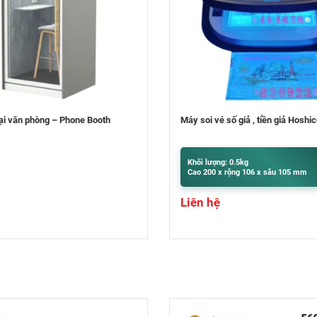
ố giả , tiền giả Hoshico
Máy bó tiền NH-81
 0.5kg
Khối lượng: 9.5kg
ộng 106 x sâu 105 mm
Cao 400 x rộng 300 x sâu 320 mm
Liên hệ