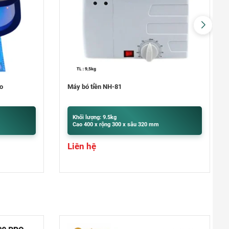
Đà Nẵng
0948020788
Xem bản đồ
Thanh Xuân Bắc
C10 Tập thể Thanh Xuân Bắc (mặt
Nguyễn Trãi: gần ngã tư Nguyễn Trãi-
Máy đếm tiền Hoshico 3100
Khuất Duy Tiến)
Khối lượng: 3.85kg
0969.5262.79
Xem bản đồ
Cao 320 x rộng 271 x sâu 190 mm
6.800.000
₫
Giá giảm:
Khu vực Thanh Trì – Ngọc Hồi
Giá gốc:
7.500.000
₫
Cửa hàng Gas, Két sắt Phú Tài -
Ngã ba Quỳnh Đô - Vĩnh Quỳnh -
Thanh Trì - HN
0969.5262.79
Xem bản đồ