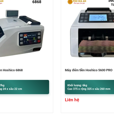
ền Hoshico 5600 PRO
Máy đếm tiền Hoshico
 6kg
Khối lượng: 5.4kg
ộng 325 x sâu 260 mm
Cao 310 x rộng 260 x sâu 175 mm
Liên hệ