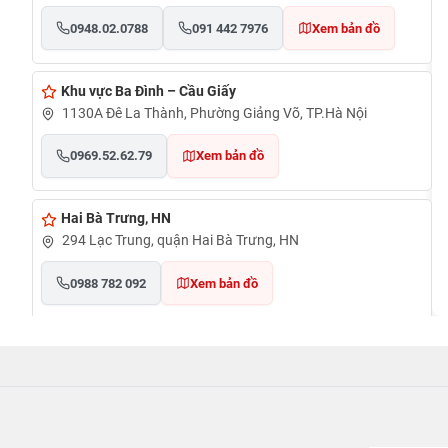
0948.02.0788
091 442 7976
Xem bản đồ
Khu vực Ba Đình – Cầu Giấy
1130A Đê La Thành, Phường Giảng Võ, TP.Hà Nội
0969.52.62.79
Xem bản đồ
Hai Bà Trưng, HN
294 Lạc Trung, quận Hai Bà Trưng, HN
0988 782 092
Xem bản đồ
Cần Thơ
đường Nguyễn Văn Cừ, phường An Khánh, quận Ninh
Kiều, TP Cần Thơ
0948020788
Xem bản đồ