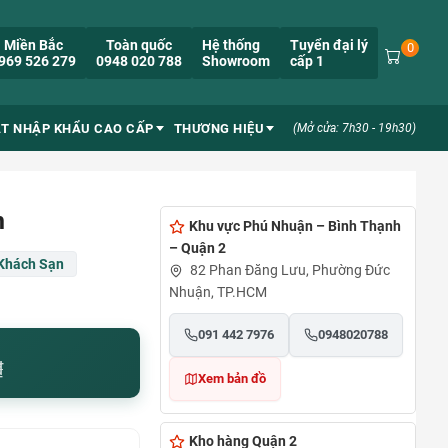
Miền Bắc
Toàn quốc
Hệ thống
Tuyển đại lý
0
969 526 279
0948 020 788
Showroom
cấp 1
ẮT NHẬP KHẨU CAO CẤP
THƯƠNG HIỆU
(Mở cửa: 7h30 - 19h30)
n
Khu vực Phú Nhuận – Bình Thạnh
– Quận 2
 Khách Sạn
82 Phan Đăng Lưu, Phường Đức
Nhuận, TP.HCM
091 442 7976
0948020788
₫
Xem bản đồ
Kho hàng Quận 2