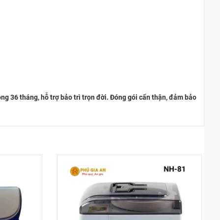
THỐNG NHẤT – VŨNG TÀU
Đường Thống Nhất, Phường 8
0948020788
Xem bản đồ
TP ĐỒNG XOÀI – BÌNH PHƯỚC
Phú Riềng Đỏ, TP Đồng Xoài
 36 tháng, hỗ trợ bảo trì trọn đời. Đóng gói cẩn thận, đảm bảo
0948020788
Xem bản đồ
THỦ DẦU MỘT – BÌNH DƯƠNG
Đại lộ Bình Dương, Phường Phú
Cường
0948020788
Xem bản đồ
TP. ĐÀ NẴNG
Hùng Vương, Quận Hải Châu, TP.