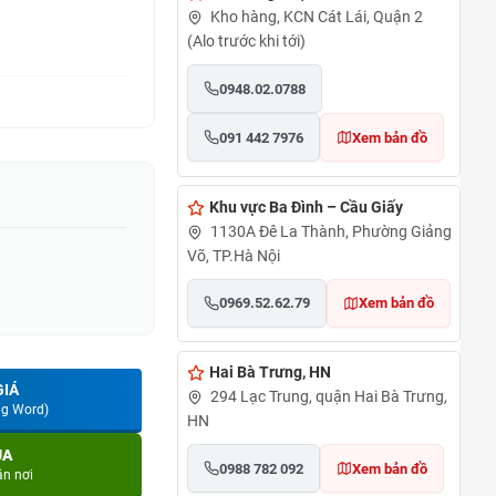
Kho hàng, KCN Cát Lái, Quận 2
(Alo trước khi tới)
0948.02.0788
091 442 7976
Xem bản đồ
Khu vực Ba Đình – Cầu Giấy
1130A Đê La Thành, Phường Giảng
Võ, TP.Hà Nội
0969.52.62.79
Xem bản đồ
Hai Bà Trưng, HN
GIÁ
294 Lạc Trung, quận Hai Bà Trưng,
ng Word)
HN
UA
0988 782 092
Xem bản đồ
ận nơi