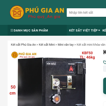
DANH MỤC SẢN PHẨM
KÉT SẮT VIỆT TIỆP
K
Két sắt Phú Gia An
>
Két sắt Mini
>
Mini vân tay
>
Két sắt mini khóa vâ
K