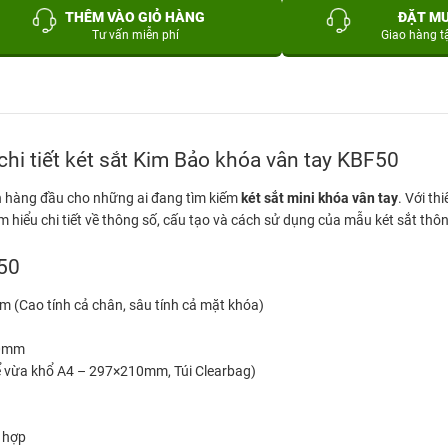
THÊM VÀO GIỎ HÀNG
ĐẶT M
Tư vấn miễn phí
Giao hàng t
chi tiết két sắt Kim Bảo khóa vân tay KBF50
n hàng đầu cho những ai đang tìm kiếm
két sắt mini khóa vân tay
. Với t
m hiểu chi tiết về thông số, cấu tạo và cách sử dụng của mẫu két sắt thô
F50
(Cao tính cả chân, sâu tính cả mặt khóa)
40mm
vừa khổ A4 – 297×210mm, Túi Clearbag)
g hợp