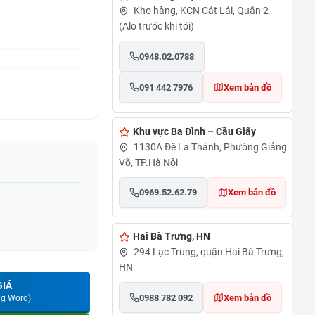
Kho hàng, KCN Cát Lái, Quận 2
(Alo trước khi tới)
0948.02.0788
091 442 7976
Xem bản đồ
Khu vực Ba Đình – Cầu Giấy
1130A Đê La Thành, Phường Giảng
Võ, TP.Hà Nội
0969.52.62.79
Xem bản đồ
Hai Bà Trưng, HN
294 Lạc Trung, quận Hai Bà Trưng,
HN
GIÁ
0988 782 092
Xem bản đồ
ng Word)