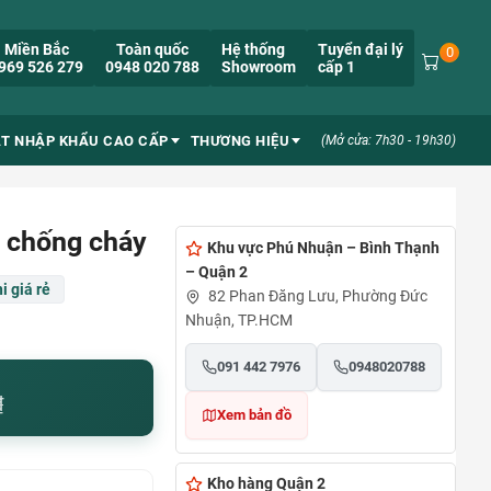
Miền Bắc
Toàn quốc
Hệ thống
Tuyển đại lý
0
969 526 279
0948 020 788
Showroom
cấp 1
ẮT NHẬP KHẨU CAO CẤP
THƯƠNG HIỆU
(Mở cửa: 7h30 - 19h30)
0 chống cháy
Khu vực Phú Nhuận – Bình Thạnh
– Quận 2
i giá rẻ
82 Phan Đăng Lưu, Phường Đức
Nhuận, TP.HCM
091 442 7976
0948020788
₫
Xem bản đồ
Kho hàng Quận 2