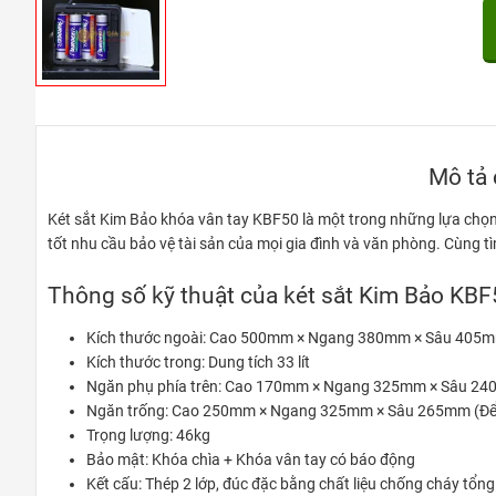
Mô tả 
Két sắt Kim Bảo khóa vân tay KBF50 là một trong những lựa chọ
tốt nhu cầu bảo vệ tài sản của mọi gia đình và văn phòng. Cùng tì
Thông số kỹ thuật của két sắt Kim Bảo KB
Kích thước ngoài: Cao 500mm × Ngang 380mm × Sâu 405mm 
Kích thước trong: Dung tích 33 lít
Ngăn phụ phía trên: Cao 170mm × Ngang 325mm × Sâu 2
Ngăn trống: Cao 250mm × Ngang 325mm × Sâu 265mm (Để 
Trọng lượng: 46kg
Bảo mật: Khóa chìa + Khóa vân tay có báo động
Kết cấu: Thép 2 lớp, đúc đặc bằng chất liệu chống cháy tổn