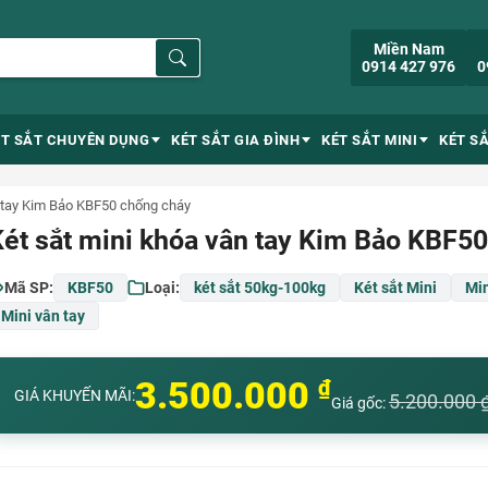
Miền Nam
0914 427 976
0
ÉT SẮT CHUYÊN DỤNG
KÉT SẮT GIA ĐÌNH
KÉT SẮT MINI
KÉT S
n tay Kim Bảo KBF50 chống cháy
ét sắt mini khóa vân tay Kim Bảo KBF5
Mã SP:
KBF50
Loại:
két sắt 50kg-100kg
Két sắt Mini
Min
Mini vân tay
3.500.000
₫
GIÁ KHUYẾN MÃI:
5.200.000
Giá gốc: