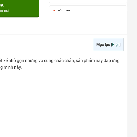
UA
ận nơi
Cần Thơ
đường Nguyễn Văn Cừ, phường An
Khánh, quận Ninh Kiều, TP Cần Thơ
0948020788
Xem bản đồ
Mục lục
[
Hiện
]
TẠI PHÚ QUỐC
hiết kế nhỏ gọn nhưng vô cùng chắc chắn, sản phẩm này đáp ứng
Đường Ruby 3, Shophouse Bãi
ng minh này.
Kem, Phường An Thới, TP Phú Quốc
0948020788
Xem bản đồ
TÂN AN – LONG AN
Quốc lộ 62, Tp.Tân An, T.Long An
0948020788
Xem bản đồ