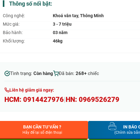
Thông số nổi bật:
Công nghệ:
Khoá vân tay, Thông Minh
Mức giá:
3 - 7 triệu
Bảo hành:
03 năm
Khối lượng:
46kg
Tình trạng:
Còn hàng
Đã bán:
268+
chiếc
Liên hệ giảm giá ngay:
HCM:
0914427976
|
HN:
0969526279
BẠN CẦN TƯ VẤN ?
IN BÁO 
Hãy để lại số điện thoại
(Chỉnh sửa bằ