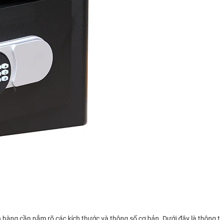
hàng cần nắm rõ các kích thước và thông số cơ bản. Dưới đây là thông t