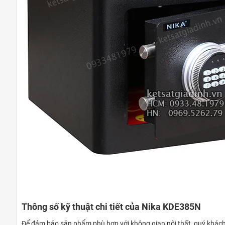
Thông số kỹ thuật chi tiết của Nika KDE385N
Để đảm bảo sản phẩm phù hợp với không gian nội thất, quý khách 