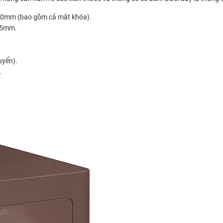
0mm (bao gồm cả mặt khóa).
75mm.
uyển).
.