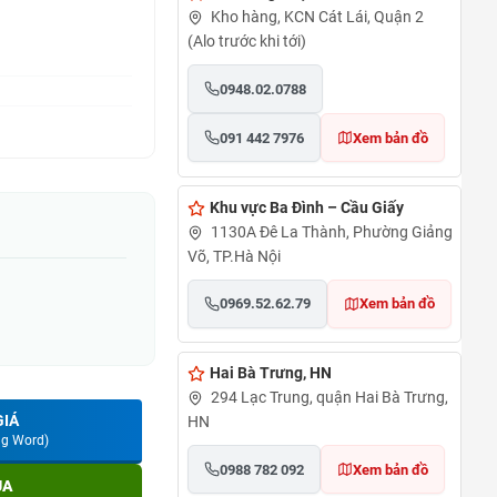
Kho hàng, KCN Cát Lái, Quận 2
(Alo trước khi tới)
0948.02.0788
091 442 7976
Xem bản đồ
Khu vực Ba Đình – Cầu Giấy
1130A Đê La Thành, Phường Giảng
Võ, TP.Hà Nội
0969.52.62.79
Xem bản đồ
Hai Bà Trưng, HN
294 Lạc Trung, quận Hai Bà Trưng,
GIÁ
HN
ng Word)
0988 782 092
Xem bản đồ
UA