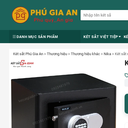
DANH MỤC SẢN PHẨM
KÉT SẮT VIỆT TIỆP
K
Két sắt Phú Gia An
>
Thương hiệu
>
Thương hiệu khác
>
Nika
>
Két sắt
K