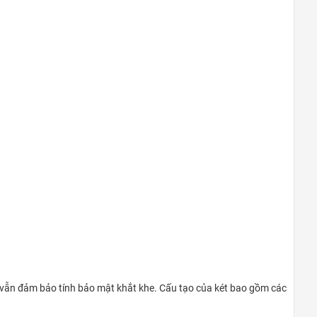
Quận 9
khu Đô Thị Vinhomes Grand Park,
Quận 9
0948020788
Xem bản đồ
 vẫn đảm bảo tính bảo mật khắt khe. Cấu tạo của két bao gồm các