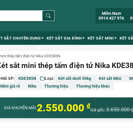
Miền Nam
0914 427 976
0
ÉT SẮT CHUYÊN DỤNG
KÉT SẮT GIA ĐÌNH
KÉT SẮT MINI
KÉT S
 mini thép tấm điện tử Nika KDE385N
ét sắt mini thép tấm điện tử Nika KDE3
Mã SP:
KDE385N
Loại:
Két sắt dưới 50kg
Két sắt Mini
Mi
Mini giá rẻ
Nika
Thương hiệu
Thương hiệu khác
2.550.000
₫
GIÁ KHUYẾN MÃI:
3.650.000
Giá gốc: