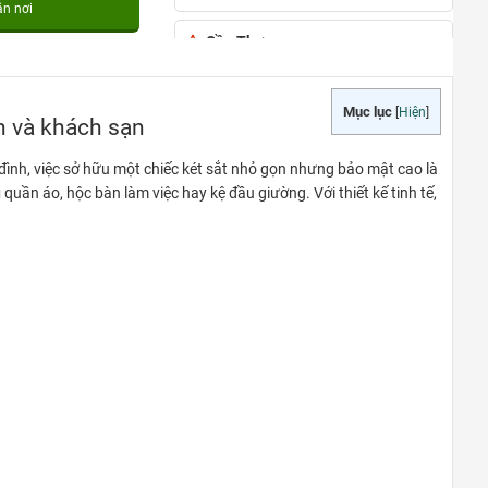
ận nơi
Cần Thơ
đường Nguyễn Văn Cừ, phường An
Khánh, quận Ninh Kiều, TP Cần Thơ
Mục lục
[
Hiện
]
nh và khách sạn
0948020788
Xem bản đồ
đình, việc sở hữu một chiếc két sắt nhỏ gọn nhưng bảo mật cao là
ủ
quần áo, hộc bàn làm việc hay kệ đầu giường. Với thiết kế tinh tế,
TẠI PHÚ QUỐC
Đường Ruby 3, Shophouse Bãi
Kem, Phường An Thới, TP Phú Quốc
0948020788
Xem bản đồ
TÂN AN – LONG AN
Quốc lộ 62, Tp.Tân An, T.Long An
0948020788
Xem bản đồ