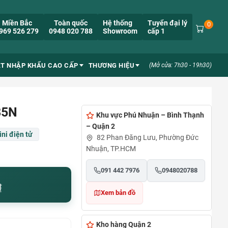
Miền Bắc
Toàn quốc
Hệ thống
Tuyển đại lý
0
969 526 279
0948 020 788
Showroom
cấp 1
ẮT NHẬP KHẨU CAO CẤP
THƯƠNG HIỆU
(Mở cửa: 7h30 - 19h30)
85N
Khu vực Phú Nhuận – Bình Thạnh
– Quận 2
ni điện tử
82 Phan Đăng Lưu, Phường Đức
Nhuận, TP.HCM
091 442 7976
0948020788
₫
Xem bản đồ
Kho hàng Quận 2