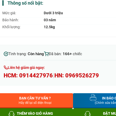
Thông số nổi bật:
Mức giá:
Dưới 3 triệu
Bảo hành:
03 năm
Khối lượng:
12.5kg
Tình trạng:
Còn hàng
Đã bán:
166+
chiếc
Liên hệ giảm giá ngay:
HCM:
0914427976
|
HN:
0969526279
BẠN CẦN TƯ VẤN ?
IN BÁO 
Hãy để lại số điện thoại
(Chỉnh sửa bằ
THÊM VÀO GIỎ HÀNG
ĐẶT M