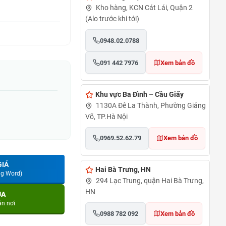
Kho hàng, KCN Cát Lái, Quận 2
(Alo trước khi tới)
0948.02.0788
091 442 7976
Xem bản đồ
Khu vực Ba Đình – Cầu Giấy
1130A Đê La Thành, Phường Giảng
Võ, TP.Hà Nội
0969.52.62.79
Xem bản đồ
GIÁ
Hai Bà Trưng, HN
ng Word)
294 Lạc Trung, quận Hai Bà Trưng,
HN
UA
ận nơi
0988 782 092
Xem bản đồ