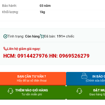
Bảo hành:
03 năm
Khối lượng:
1kg
Tình trạng:
Còn hàng
Đã bán:
191+
chiếc
Liên hệ giảm giá ngay:
HCM:
0914427976
|
HN:
0969526279
BẠN CẦN TƯ VẤN ?
IN BÁO 
Hãy để lại số điện thoại
(Chỉnh sửa bằ
THÊM VÀO GIỎ HÀNG
ĐẶT M
Tư vấn miễn phí
Giao hàng t