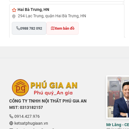
Hai Bà Trưng, HN
294 Lạc Trung, quận Hai Bà Trưng, HN
0988 782 092
Xem bản đồ
Cần Thơ
đường Nguyễn Văn Cừ, phường An Khánh, quận Ninh
Kiều, TP Cần Thơ
0948020788
Xem bản đồ
TẠI PHÚ QUỐC
Đường Ruby 3, Shophouse Bãi Kem, Phường An Thới, TP
CÔNG TY TNHH NỘI THẤT PHÚ GIA AN
Phú Quốc
MST: 0313182157
0948020788
Xem bản đồ
0914.427.976
ketsatphugiaan.vn
Mr Lăng - C