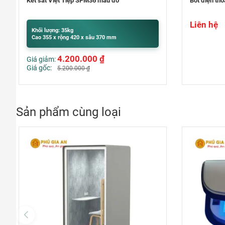
Bốt điện thoại văn phòng – Phone Booth
Máy soi vé s
Liên hệ
Khối lượng:
Cao 200 x r
Liên hệ
Sản phẩm cùng loại