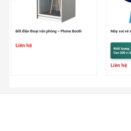
Máy soi vé số giả , tiền giả Hoshico
Máy bó tiền
Khối lượng: 0.5kg
Khối lượng:
Cao 200 x rộng 106 x sâu 105 mm
Cao 400 x r
Liên hệ
Liên hệ