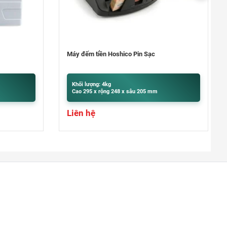
Quận 9
khu Đô Thị Vinhomes Grand Park,
Quận 9
0948020788
Xem bản đồ
Máy đếm tiền ngoại tệ Hoshico T100
Khối lượng: 10kg
Cao 305 x rộng 255 x sâu 195 mm
Liên hệ