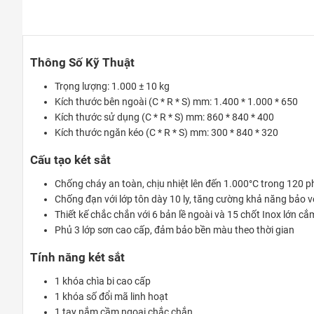
Thông Số Kỹ Thuật
Trọng lượng: 1.000 ± 10 kg
Kích thước bên ngoài (C * R * S) mm: 1.400 * 1.000 * 650
Kích thước sử dụng (C * R * S) mm: 860 * 840 * 400
Kích thước ngăn kéo (C * R * S) mm: 300 * 840 * 320
Cấu tạo két sắt
Chống cháy an toàn, chịu nhiệt lên đến 1.000°C trong 120 p
Chống đạn với lớp tôn dày 10 ly, tăng cường khả năng bảo v
Thiết kế chắc chắn với 6 bản lề ngoài và 15 chốt Inox lớn cắ
Phủ 3 lớp sơn cao cấp, đảm bảo bền màu theo thời gian
Tính năng két sắt
1 khóa chìa bi cao cấp
1 khóa số đổi mã linh hoạt
1 tay nắm cầm ngoại chắc chắn