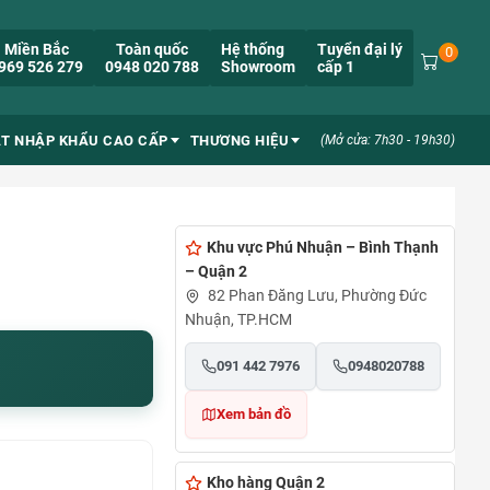
Miền Bắc
Toàn quốc
Hệ thống
Tuyển đại lý
0
969 526 279
0948 020 788
Showroom
cấp 1
ẮT NHẬP KHẨU CAO CẤP
THƯƠNG HIỆU
(Mở cửa: 7h30 - 19h30)
Khu vực Phú Nhuận – Bình Thạnh
– Quận 2
82 Phan Đăng Lưu, Phường Đức
Nhuận, TP.HCM
091 442 7976
0948020788
Xem bản đồ
Kho hàng Quận 2