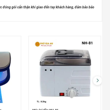
THỐNG NHẤT – VŨNG TÀU
c đóng gói cẩn thận khi giao đến tay khách hàng, đảm bảo bảo
Đường Thống Nhất, Phường 8
0948020788
Xem bản đồ
TP ĐỒNG XOÀI – BÌNH PHƯỚC
Phú Riềng Đỏ, TP Đồng Xoài
0948020788
Xem bản đồ
THỦ DẦU MỘT – BÌNH DƯƠNG
Đại lộ Bình Dương, Phường Phú
Cường
0948020788
Xem bản đồ
TP. ĐÀ NẴNG
Hùng Vương, Quận Hải Châu, TP.