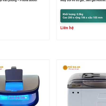
ố giả , tiền giả Hoshico
Máy bó tiền NH-81
 0.5kg
Khối lượng: 9.5kg
ộng 106 x sâu 105 mm
Cao 400 x rộng 300 x sâu 320 mm
Liên hệ