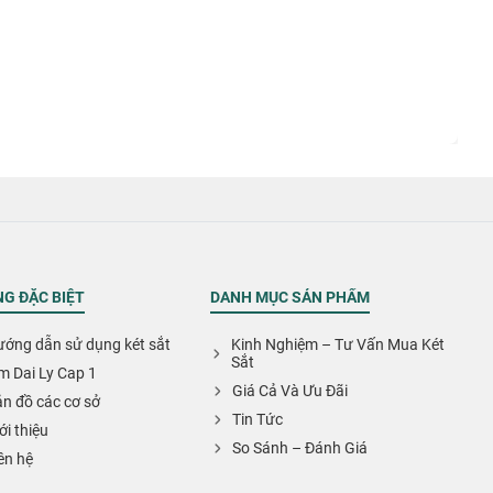
G ĐẶC BIỆT
DANH MỤC SẢN PHẨM
ớng dẫn sử dụng két sắt
Kinh Nghiệm – Tư Vấn Mua Két
Sắt
m Dai Ly Cap 1
Giá Cả Và Ưu Đãi
n đồ các cơ sở
Tin Tức
ới thiệu
So Sánh – Đánh Giá
ên hệ