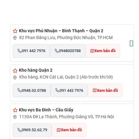
Khu vực Phú Nhuận – Bình Thạnh – Quận 2
82 Phan Đăng Lưu, Phường Đức Nhuận, TP.HCM
091 442 7976
0948020788
Xem bản đồ
Kho hàng Quận 2
Kho hàng, KCN Cát Lái, Quận 2 (Alo trước khi tới)
0948.02.0788
091 442 7976
Xem bản đồ
Khu vực Ba Đình – Cầu Giấy
1130A Đê La Thành, Phường Giảng Võ, TP.Hà Nội
0969.52.62.79
Xem bản đồ