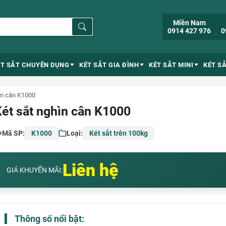
Miền Nam
0914 427 976
0
ÉT SẮT CHUYÊN DỤNG
KÉT SẮT GIA ĐÌNH
KÉT SẮT MINI
KÉT S
ìn cân K1000
ét sắt nghìn cân K1000
Mã SP:
K1000
Loại:
Két sắt trên 100kg
Liên hệ
GIÁ KHUYẾN MÃI:
Thông số nổi bật: