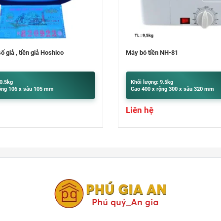
 NH-81
Máy đếm tiền Hoshico Pin Sạc
 9.5kg
Khối lượng: 4kg
ộng 300 x sâu 320 mm
Cao 295 x rộng 248 x sâu 205 mm
Liên hệ