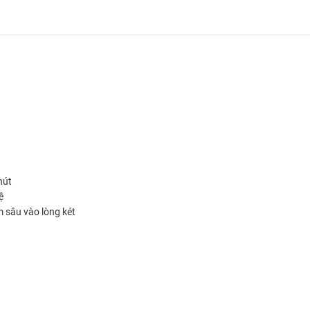
hút
ệ
m sâu vào lòng két