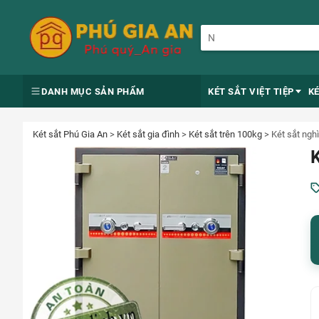
DANH MỤC SẢN PHẨM
KÉT SẮT VIỆT TIỆP
K
Két sắt Phú Gia An
>
Két sắt gia đình
>
Két sắt trên 100kg
>
Két sắt ngh
K