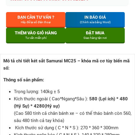
BẠN CẦN TƯ VẤN ?
IN BÁO GIÁ
Hãy để lại số điện thoại
(Chỉnh sửa bằng Word)
THÊM VÀO GIỎ HÀNG
ĐẶT MUA
Tư vấn miễn phí
Giao hàng tận nơi
Mô tả chi tiết két sắt Samurai MC25 – khóa mã cơ tùy biến mã
số:
Thông số sản phẩm:
Trọng lượng: 140kg ± 5
Kích thước ngoài ( Cao*Ngang*Sâu ):
580 (Lợi ích) * 480
(Hỷ Sự) * 4280(Hỷ sự)
(Cao 580 tính cả chân bánh xe – có thể tháo bánh còn 560,
sâu 480 tính cả tay khóa)
Kích thước sử dụng ( C * N * S ): 270 * 360 * 300mm