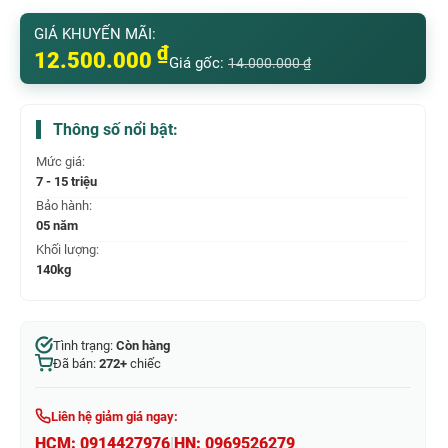
GIÁ KHUYẾN MÃI:
₫
12.500.000
Giá gốc:
14.000.000
₫
Thông số nổi bật:
Mức giá:
7 - 15 triệu
Bảo hành:
05 năm
Khối lượng:
140kg
Tình trạng:
Còn hàng
Đã bán:
272+
chiếc
Liên hệ giảm giá ngay:
HCM:
0914427976
|
HN:
0969526279