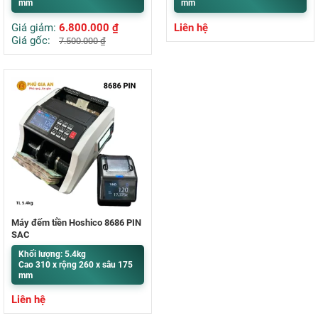
mm
mm
Giá giảm:
6.800.000
₫
Liên hệ
Giá gốc:
7.500.000
₫
Máy đếm tiền Hoshico 8686 PIN
SẠC
Khối lượng: 5.4kg
Cao 310 x rộng 260 x sâu 175
mm
Liên hệ