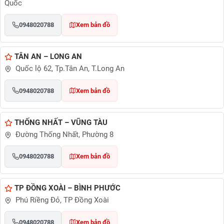
Quốc
0948020788
Xem bản đồ
TÂN AN – LONG AN
Quốc lộ 62, Tp.Tân An, T.Long An
0948020788
Xem bản đồ
THỐNG NHẤT – VŨNG TÀU
Đường Thống Nhất, Phường 8
0948020788
Xem bản đồ
TP ĐỒNG XOÀI – BÌNH PHƯỚC
Phú Riềng Đỏ, TP Đồng Xoài
0948020788
Xem bản đồ