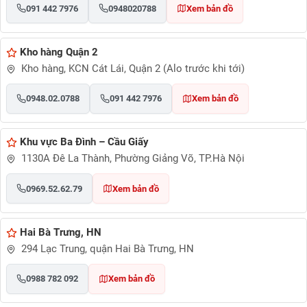
091 442 7976
0948020788
Xem bản đồ
Kho hàng Quận 2
Kho hàng, KCN Cát Lái, Quận 2 (Alo trước khi tới)
0948.02.0788
091 442 7976
Xem bản đồ
Khu vực Ba Đình – Cầu Giấy
1130A Đê La Thành, Phường Giảng Võ, TP.Hà Nội
0969.52.62.79
Xem bản đồ
Hai Bà Trưng, HN
294 Lạc Trung, quận Hai Bà Trưng, HN
0988 782 092
Xem bản đồ