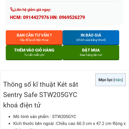
Liên hệ giảm giá ngay:
HCM:
0914427976
|
HN:
0969526279
BẠN CẦN TƯ VẤN ?
IN BÁO GIÁ
Hãy để lại số điện thoại
(Chỉnh sửa bằng Word)
THÊM VÀO GIỎ HÀNG
ĐẶT MUA
Tư vấn miễn phí
Giao hàng tận nơi
Mục lục
[
Hiện
]
Thông số kĩ thuật Két sắt
Sentry Safe STW205GYC
khoá điện tử
Mô hình sản phẩm : STW205GYC
Kích thước bên ngoài :Chiều cao 60.3 cm x 47.2 cm Rộng x