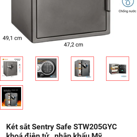
Két sắt Sentry Safe STW205GYC
khoá điện tử , nhập khẩu Mỹ