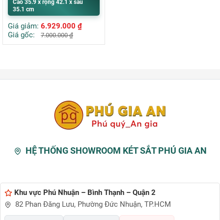
Cao 35.9 x rộng 42.1 x sâu
35.1 cm
Giá giảm:
6.929.000
₫
Giá gốc:
7.000.000
₫
HỆ THỐNG SHOWROOM KÉT SẮT PHÚ GIA AN
Khu vực Phú Nhuận – Bình Thạnh – Quận 2
82 Phan Đăng Lưu, Phường Đức Nhuận, TP.HCM