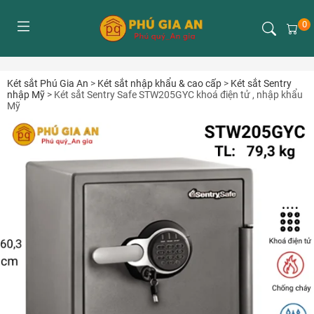
0
Két sắt Phú Gia An
>
Két sắt nhập khẩu & cao cấp
>
Két sắt Sentry
nhập Mỹ
>
Két sắt Sentry Safe STW205GYC khoá điện tử , nhập khẩu
Mỹ