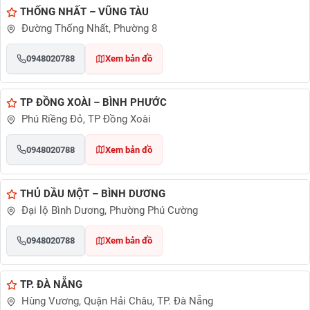
THỐNG NHẤT – VŨNG TÀU
Đường Thống Nhất, Phường 8
0948020788
Xem bản đồ
TP ĐỒNG XOÀI – BÌNH PHƯỚC
Phú Riềng Đỏ, TP Đồng Xoài
0948020788
Xem bản đồ
THỦ DẦU MỘT – BÌNH DƯƠNG
Đại lộ Bình Dương, Phường Phú Cường
0948020788
Xem bản đồ
TP. ĐÀ NẴNG
Hùng Vương, Quận Hải Châu, TP. Đà Nẵng