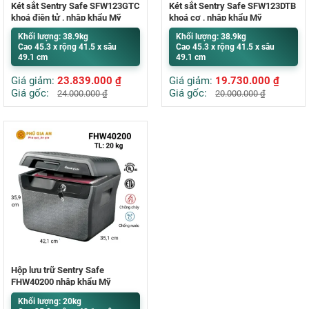
Két sắt Sentry Safe SFW123GTC
Két sắt Sentry Safe SFW123DTB
khoá điện tử , nhập khẩu Mỹ
khoá cơ , nhập khẩu Mỹ
Khối lượng: 38.9kg
Khối lượng: 38.9kg
Cao 45.3 x rộng 41.5 x sâu
Cao 45.3 x rộng 41.5 x sâu
49.1 cm
49.1 cm
Giá giảm:
23.839.000
₫
Giá giảm:
19.730.000
₫
Giá gốc:
Giá gốc:
24.000.000
₫
20.000.000
₫
Hộp lưu trữ Sentry Safe
FHW40200 nhập khẩu Mỹ
Khối lượng: 20kg