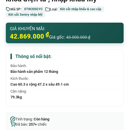
Mã SP:
Loại:
STW205GYC
Két sắt nhập khẩu & cao cấp
Két sắt Sentry nhập Mỹ
GIÁ KHUYẾN MÃI:
₫
42.869.000
Giá gốc:
43.000.000
₫
Thông số nổi bật:
Bảo hành:
Bảo hành sản phẩm 12 tháng
Kích thước:
Cao 60.3 x rộng 47.2 x sâu 49.1 cm
Cân nặng:
79.3kg
Tình trạng:
Còn hàng
Đã bán:
257+
chiếc