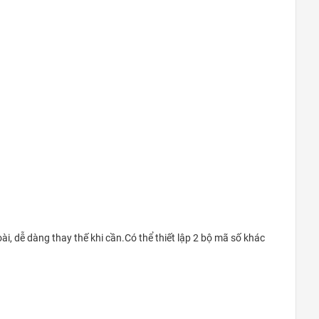
Quận 9
khu Đô Thị Vinhomes Grand Park,
Quận 9
0948020788
Xem bản đồ
i, dễ dàng thay thế khi cần.Có thể thiết lập 2 bộ mã số khác