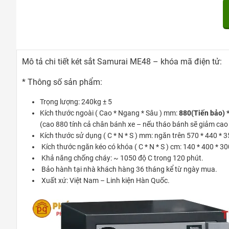
Mô tả chi tiết két sắt Samurai ME48 – khóa mã điện tử:
* Thông số sản phẩm:
Trọng lượng: 240kg ± 5
Kích thước ngoài ( Cao * Ngang * Sâu ) mm:
880(Tiến bảo) *
(cao 880 tính cả chân bánh xe – nếu tháo bánh sẽ giảm cao 
Kích thước sử dụng ( C * N * S ) mm: ngăn trên 570 * 440 * 
Kích thước ngăn kéo có khóa ( C * N * S ) cm: 140 * 400 * 30
Khả năng chống cháy: ~ 1050 độ C trong 120 phút.
Bảo hành tại nhà khách hàng 36 tháng kể từ ngày mua.
Xuất xứ: Việt Nam – Linh kiện Hàn Quốc.