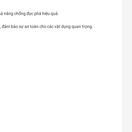
Đà Nẵng
 khả năng chống đục phá hiệu quả.
0948020788
Xem bản đồ
hìa, đảm bảo sự an toàn cho các vật dụng quan trọng.
Thanh Xuân Bắc
C10 Tập thể Thanh Xuân Bắc (mặt
Nguyễn Trãi: gần ngã tư Nguyễn Trãi-
Khuất Duy Tiến)
0969.5262.79
Xem bản đồ
Khu vực Thanh Trì – Ngọc Hồi
Cửa hàng Gas, Két sắt Phú Tài -
Ngã ba Quỳnh Đô - Vĩnh Quỳnh -
Thanh Trì - HN
0969.5262.79
Xem bản đồ