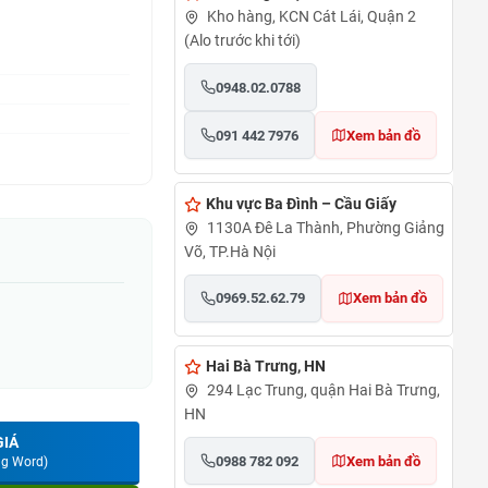
Kho hàng, KCN Cát Lái, Quận 2
(Alo trước khi tới)
0948.02.0788
091 442 7976
Xem bản đồ
Khu vực Ba Đình – Cầu Giấy
1130A Đê La Thành, Phường Giảng
Võ, TP.Hà Nội
0969.52.62.79
Xem bản đồ
Hai Bà Trưng, HN
294 Lạc Trung, quận Hai Bà Trưng,
HN
GIÁ
0988 782 092
Xem bản đồ
ng Word)