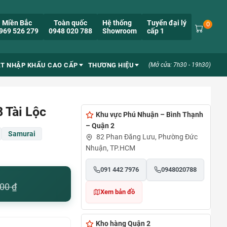
Miền Bắc
Toàn quốc
Hệ thống
Tuyển đại lý
0
969 526 279
0948 020 788
Showroom
cấp 1
ẮT NHẬP KHẨU CAO CẤP
THƯƠNG HIỆU
(Mở cửa: 7h30 - 19h30)
 Tài Lộc
Khu vực Phú Nhuận – Bình Thạnh
– Quận 2
Samurai
82 Phan Đăng Lưu, Phường Đức
Nhuận, TP.HCM
091 442 7976
0948020788
000
₫
Xem bản đồ
Kho hàng Quận 2