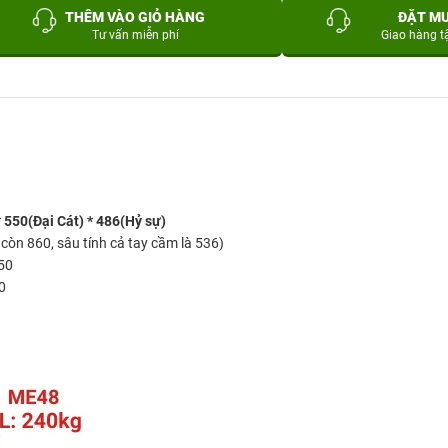
THÊM VÀO GIỎ HÀNG
ĐẶT M
Tư vấn miễn phí
Giao hàng t
 550(Đại Cát) * 486(Hỷ sự)
còn 860, sâu tính cả tay cầm là 536)
350
0