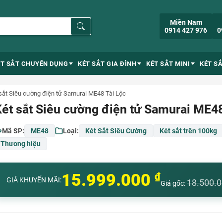
Miền Nam
0914 427 976
0
ÉT SẮT CHUYÊN DỤNG
KÉT SẮT GIA ĐÌNH
KÉT SẮT MINI
KÉT S
sắt Siêu cường điện tử Samurai ME48 Tài Lộc
ét sắt Siêu cường điện tử Samurai ME48
Mã SP:
ME48
Loại:
Két Sắt Siêu Cường
Két sắt trên 100kg
Thương hiệu
15.999.000
₫
GIÁ KHUYẾN MÃI:
18.500.
Giá gốc: