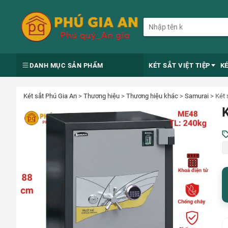
DANH MỤC SẢN PHẨM
KÉT SẮT VIỆT TIỆP
K
Két sắt Phú Gia An
>
Thương hiệu
>
Thương hiệu khác
>
Samurai
>
Két 
K