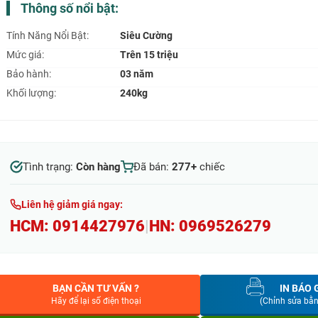
Thông số nổi bật:
Tính Năng Nổi Bật:
Siêu Cường
Mức giá:
Trên 15 triệu
Bảo hành:
03 năm
Khối lượng:
240kg
Tình trạng:
Còn hàng
Đã bán:
277+
chiếc
Liên hệ giảm giá ngay:
HCM:
0914427976
|
HN:
0969526279
BẠN CẦN TƯ VẤN ?
IN BÁO 
Hãy để lại số điện thoại
(Chỉnh sửa bằ