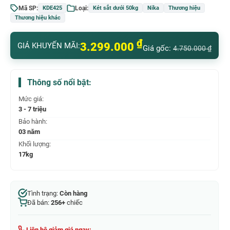
Mã SP:
Loại:
KDE425
Két sắt dưới 50kg
Nika
Thương hiệu
Thương hiệu khác
₫
3.299.000
GIÁ KHUYẾN MÃI:
Giá gốc:
4.750.000
₫
Thông số nổi bật:
Mức giá:
3 - 7 triệu
Bảo hành:
03 năm
Khối lượng:
17kg
Tình trạng:
Còn hàng
Đã bán:
256+
chiếc
Liên hệ giảm giá ngay: