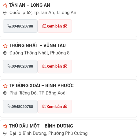
TÂN AN – LONG AN
Quốc lộ 62, Tp.Tân An, T.Long An
0948020788
Xem bản đồ
THỐNG NHẤT – VŨNG TÀU
Đường Thống Nhất, Phường 8
0948020788
Xem bản đồ
TP ĐỒNG XOÀI – BÌNH PHƯỚC
Phú Riềng Đỏ, TP Đồng Xoài
0948020788
Xem bản đồ
THỦ DẦU MỘT – BÌNH DƯƠNG
Đại lộ Bình Dương, Phường Phú Cường