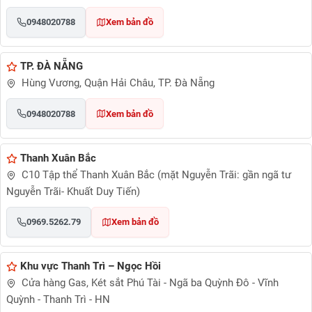
0948020788
Xem bản đồ
TP. ĐÀ NẴNG
Hùng Vương, Quận Hải Châu, TP. Đà Nẵng
0948020788
Xem bản đồ
Thanh Xuân Bắc
C10 Tập thể Thanh Xuân Bắc (mặt Nguyễn Trãi: gần ngã tư
Nguyễn Trãi- Khuất Duy Tiến)
0969.5262.79
Xem bản đồ
Khu vực Thanh Trì – Ngọc Hồi
Cửa hàng Gas, Két sắt Phú Tài - Ngã ba Quỳnh Đô - Vĩnh
Quỳnh - Thanh Trì - HN