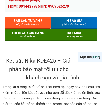
HCM:
0914427976
|
HN:
0969526279
BẠN CẦN TƯ VẤN ?
IN BÁO GIÁ
Hãy để lại số điện thoại
(Chỉnh sửa bằng Word)
THÊM VÀO GIỎ HÀNG
ĐẶT MUA
Tư vấn miễn phí
Giao hàng tận nơi
Mục lục
[
Hiện
]
Két sắt Nika KDE425 – Giải
pháp bảo mật tối ưu cho
khách sạn và gia đình
Trong xu hướng thiết kế nội thất hiện đại ngày nay, nhu cầu tìm
kiếm một chiếc két sắt vừa nhỏ gọn để tiết kiệm diện tích, vừa
đảm bảo tính năng an toàn cao đang ngày càng gia tăng. Đặc
biệt tại các hệ thống khách sạn, resort hay các căn hộ chung