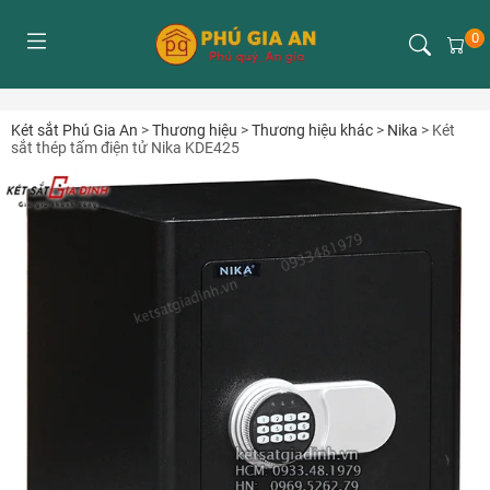
0
Két sắt Phú Gia An
>
Thương hiệu
>
Thương hiệu khác
>
Nika
>
Két
sắt thép tấm điện tử Nika KDE425