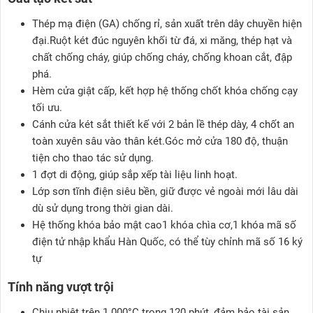
Thép mạ điện (GA) chống rỉ, sản xuất trên dây chuyền hiện
đại.Ruột két đúc nguyên khối từ đá, xi măng, thép hạt và
chất chống cháy, giúp chống cháy, chống khoan cắt, đập
phá.
Hèm cửa giật cấp, kết hợp hệ thống chốt khóa chống cạy
tối ưu.
Cánh cửa két sắt thiết kế với 2 bản lề thép dày, 4 chốt an
toàn xuyên sâu vào thân két.Góc mở cửa 180 độ, thuận
tiện cho thao tác sử dụng.
1 đợt di động, giúp sắp xếp tài liệu linh hoạt.
Lớp sơn tĩnh điện siêu bền, giữ được vẻ ngoài mới lâu dài
dù sử dụng trong thời gian dài.
Hệ thống khóa bảo mật cao1 khóa chìa cơ,1 khóa mã số
điện tử nhập khẩu Hàn Quốc, có thể tùy chỉnh mã số 16 ký
tự
Tính năng vượt trội
Chịu nhiệt trên 1.000°C trong 120 phút, đảm bảo tài sản