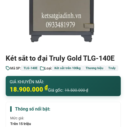
Két sắt to đại Truly Gold TLG-140E
Mã SP:
Loại:
TLG-140E
Két sắt trên 100kg
Thương hiệu
Truly
GIÁ KHUYẾN MÃI:
₫
18.900.000
Giá gốc:
19.500.000
₫
Thông số nổi bật:
Mức giá:
Trên 15 triệu