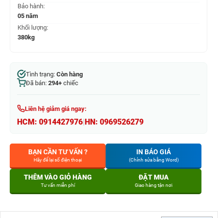
Bảo hành:
05 năm
Khối lượng:
380kg
Tình trạng:
Còn hàng
Đã bán:
294+
chiếc
Liên hệ giảm giá ngay:
HCM:
0914427976
|
HN:
0969526279
BẠN CẦN TƯ VẤN ?
IN BÁO GIÁ
Hãy để lại số điện thoại
(Chỉnh sửa bằng Word)
THÊM VÀO GIỎ HÀNG
ĐẶT MUA
Tư vấn miễn phí
Giao hàng tận nơi