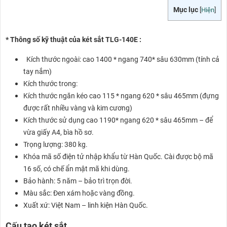
Mục lục
[
Hiện
]
* Thông số kỹ thuật của két sắt TLG-140E :
Kích thước ngoài: cao 1400 * ngang 740* sâu 630mm (tính cả
tay nắm)
Kích thước trong:
Kích thước ngăn kéo cao 115 * ngang 620 * sâu 465mm (đựng
được rất nhiều vàng và kim cương)
Kích thước sử dụng cao 1190* ngang 620 * sâu 465mm – để
vừa giấy A4, bìa hồ sơ.
Trọng lượng: 380 kg.
Khóa mã số điện tử nhập khẩu từ Hàn Quốc. Cài được bộ mã
16 số, có chế ẩn mật mã khi dùng.
Bảo hành: 5 năm – bảo trì trọn đời.
Màu sắc: Đen xám hoặc vàng đồng.
Xuất xứ: Việt Nam – linh kiện Hàn Quốc.
Cấu tạo két sắt