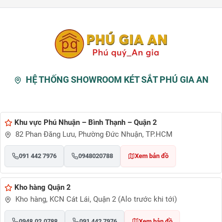
HỆ THỐNG SHOWROOM KÉT SẮT PHÚ GIA AN
Khu vực Phú Nhuận – Bình Thạnh – Quận 2
82 Phan Đăng Lưu, Phường Đức Nhuận, TP.HCM
091 442 7976
0948020788
Xem bản đồ
Kho hàng Quận 2
Kho hàng, KCN Cát Lái, Quận 2 (Alo trước khi tới)
0948.02.0788
091 442 7976
Xem bản đồ