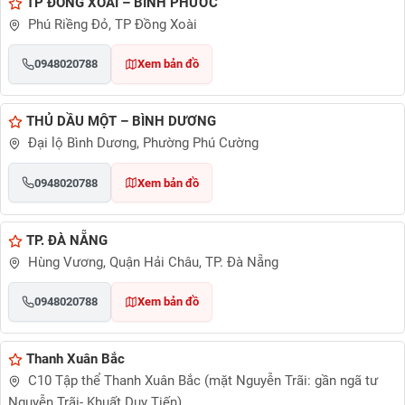
TP ĐỒNG XOÀI – BÌNH PHƯỚC
Phú Riềng Đỏ, TP Đồng Xoài
0948020788
Xem bản đồ
THỦ DẦU MỘT – BÌNH DƯƠNG
Đại lộ Bình Dương, Phường Phú Cường
0948020788
Xem bản đồ
TP. ĐÀ NẴNG
Hùng Vương, Quận Hải Châu, TP. Đà Nẵng
0948020788
Xem bản đồ
Thanh Xuân Bắc
C10 Tập thể Thanh Xuân Bắc (mặt Nguyễn Trãi: gần ngã tư
Nguyễn Trãi- Khuất Duy Tiến)