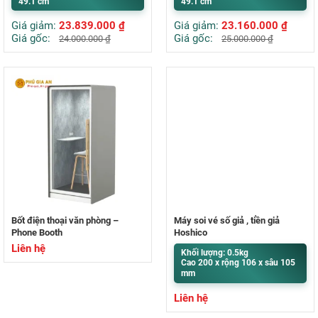
49.1 cm
49.1 cm
Giá giảm:
23.839.000
₫
Giá giảm:
23.160.000
₫
Giá gốc:
Giá gốc:
24.000.000
₫
25.000.000
₫
Bốt điện thoại văn phòng –
Máy soi vé số giả , tiền giả
Phone Booth
Hoshico
Liên hệ
Khối lượng: 0.5kg
Cao 200 x rộng 106 x sâu 105
mm
Liên hệ