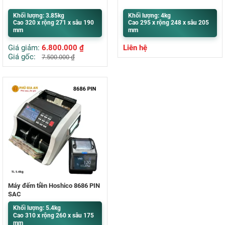
Khối lượng: 3.85kg
Khối lượng: 4kg
Cao 320 x rộng 271 x sâu 190
Cao 295 x rộng 248 x sâu 205
mm
mm
Giá giảm:
6.800.000
₫
Liên hệ
Giá gốc:
7.500.000
₫
Máy đếm tiền Hoshico 8686 PIN
SẠC
Khối lượng: 5.4kg
Cao 310 x rộng 260 x sâu 175
mm