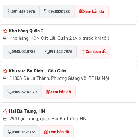
091 442 7976
0948020788
Xem bản đồ
Kho hàng Quận 2
Kho hàng, KCN Cát Lái, Quận 2 (Alo trước khi tới)
0948.02.0788
091 442 7976
Xem bản đồ
Khu vực Ba Đình – Cầu Giấy
1130A Đê La Thành, Phường Giảng Võ, TP.Hà Nội
0969.52.62.79
Xem bản đồ
Hai Bà Trưng, HN
294 Lạc Trung, quận Hai Bà Trưng, HN
0988 782 092
Xem bản đồ