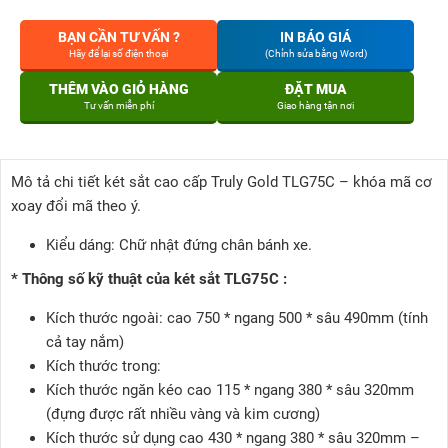
BẠN CẦN TƯ VẤN ?
IN BÁO GIÁ
Hãy để lại số điện thoại
(Chỉnh sửa bằng Word)
THÊM VÀO GIỎ HÀNG
ĐẶT MUA
Tư vấn miễn phí
Giao hàng tận nơi
Mô tả chi tiết két sắt cao cấp Truly Gold TLG75C – khóa mã cơ
xoay đổi mã theo ý.
Kiểu dáng: Chữ nhật đứng chân bánh xe.
* Thông số kỹ thuật của két sắt TLG75C :
Kích thước ngoài: cao 750 * ngang 500 * sâu 490mm (tính
cả tay nắm)
Kích thước trong:
Kích thước ngăn kéo cao 115 * ngang 380 * sâu 320mm
(đựng được rất nhiều vàng và kim cương)
Kích thước sử dụng cao 430 * ngang 380 * sâu 320mm –