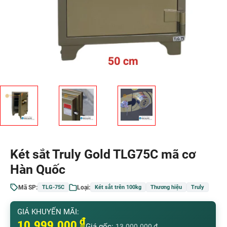
Két sắt Truly Gold TLG75C mã cơ
Hàn Quốc
Mã SP:
Loại:
TLG-75C
Két sắt trên 100kg
Thương hiệu
Truly
GIÁ KHUYẾN MÃI:
₫
10.999.000
Giá gốc:
13.000.000
₫