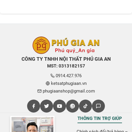
CÔNG TY TNHH NỘI THẤT PHÚ GIA AN
MST: 0313182157
0914.427.976
ketsatphugiaan.vn
phugiaanshop@gmail.com
THÔNG TIN TRỢ GIÚP
Chính sách đổi/trả hàng –