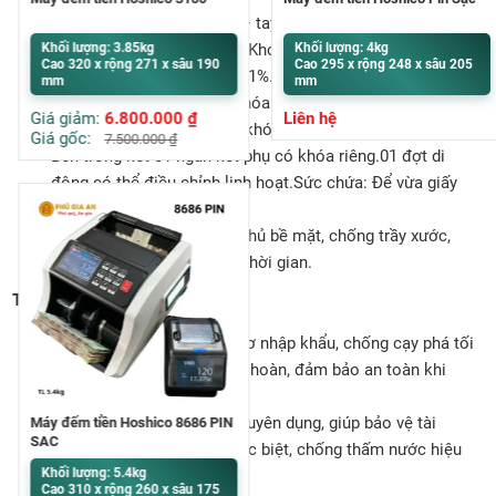
Hệ thống khóa:Khóa chìa + tay nắm 3 chia + khóa cơ MY
8601 nhập khẩu Hàn Quốc.Khóa cơ chống dò mã, độ chính
Khối lượng: 3.85kg
Khối lượng: 4kg
Cao 320 x rộng 271 x sâu 190
Cao 295 x rộng 248 x sâu 205
xác cao, sai số không quá 1%.Cài đặt mã số theo ý muốn:
mm
mm
1 số hoặc 3 cặp số.Chìa khóa 2 chế độ: Có thể chọn sử
Giá giảm:
6.800.000
₫
Liên hệ
dụng hoặc không sử dụng khóa chìa.
Giá gốc:
7.500.000
₫
Bên trong két 01 ngăn két phụ có khóa riêng.01 đợt di
động có thể điều chỉnh linh hoạt.Sức chứa: Để vừa giấy
A4, cặp clear bag.
Sơn chống gỉ + 2 lớp sơn phủ bề mặt, chống trầy xước,
thấm nước, bền màu theo thời gian.
Tính năng nổi bật
Thân két dày đặc + khóa cơ nhập khẩu, chống cạy phá tối
đa.Hệ thống chốt Inox liên hoàn, đảm bảo an toàn khi
đóng cửa.
Lớp vật liệu chống cháy chuyên dụng, giúp bảo vệ tài
Máy đếm tiền Hoshico 8686 PIN
SẠC
sản.Bề mặt phủ lớp sơn đặc biệt, chống thấm nước hiệu
Khối lượng: 5.4kg
quả.
Cao 310 x rộng 260 x sâu 175