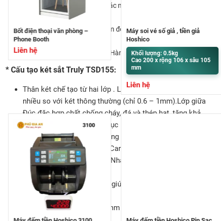
1% có thể cài đặt mã 1 số hoặc mã 3 cặp số, thao tác quay nhẹ
nhàng.
Bảo hành 5 năm – bảo trì trọn đời.
Bốt điện thoại văn phòng –
Máy soi vé số giả , tiền giả
Phone Booth
Hoshico
Màu sắc: Đen xám.
Liên hệ
Xuất xứ Việt Nam – linh kiện Hàn Quốc.
Khối lượng: 0.5kg
Cao 200 x rộng 106 x sâu 105
mm
* Cấu tạo két sắt Truly TSD155:
Liên hệ
Thân két chế tạo từ hai lớp . Lớp ngoài Dày 2mm, bền hơn
nhiều so với két thông thường (chỉ 0.6 – 1mm).Lớp giữa
Đúc đặc hợp chất chống cháy, đá và thép hạt, tăng khả
năng chịu nhiệt và chống đục phá.Lớp trong Dày 1.5mm,
tạo kết cấu vững chắc, chống cạy phá.
Cánh cửa két:Làm từ thép Carbon C45 nguyên tấm dày
12mm theo tiêu chuẩn JIS Nhật Bản.Chống khoan cắt, cạy
phá hiệu quả.
Hai bản lề ngoài đặc chắc, giúp mở cánh cửa 180 độ tiện
lợi.
Hệ thống chốt Inox phi 32mm ăn sâu vào thân két khi
khóa, tăng độ an toàn.
Máy đếm tiền Hoshico 3100
Máy đếm tiền Hoshico Pin Sạc