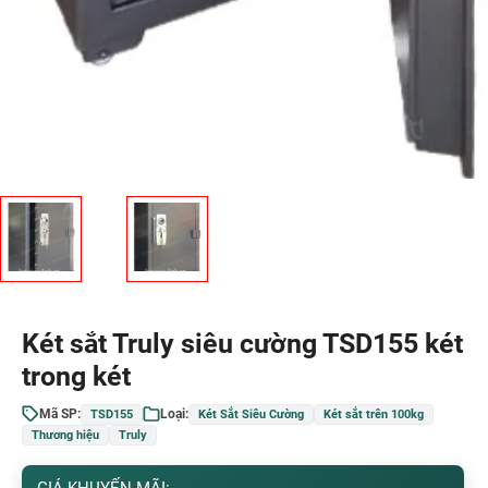
Két sắt Truly siêu cường TSD155 két
trong két
Mã SP:
Loại:
TSD155
Két Sắt Siêu Cường
Két sắt trên 100kg
Thương hiệu
Truly
GIÁ KHUYẾN MÃI: