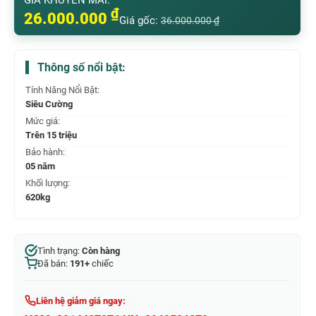
₫
26.000.000
Giá gốc:
36.000.000
₫
Thông số nổi bật:
Tính Năng Nổi Bật:
Siêu Cường
Mức giá:
Trên 15 triệu
Bảo hành:
05 năm
Khối lượng:
620kg
Tình trạng:
Còn hàng
Đã bán:
191+
chiếc
Liên hệ giảm giá ngay: