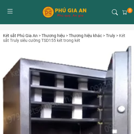
0
Két sắt Phú Gia An
>
Thương hiệu
>
Thương hiệu khác
>
Truly
>
Két
sắt Truly siêu cường TSD155 két trong két