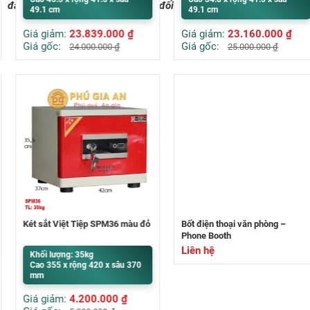
đảm bảo bảo mật thông tin tuyệt đối.
49.1 cm
49.1 cm
Giá giảm:
23.839.000
₫
Giá giảm:
23.160.000
₫
Giá gốc:
Giá gốc:
24.000.000
₫
25.000.000
₫
Két sắt Việt Tiệp SPM36 màu đỏ
Bốt điện thoại văn phòng –
Phone Booth
Liên hệ
Khối lượng: 35kg
Cao 355 x rộng 420 x sâu 370
mm
Giá giảm:
4.200.000
₫