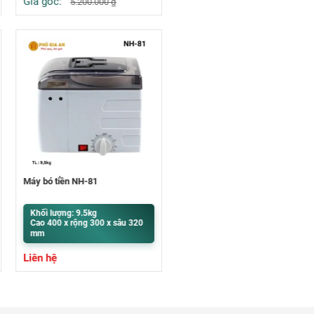
Giá gốc:
5.200.000
₫
Máy bó tiền NH-81
Khối lượng: 9.5kg
Cao 400 x rộng 300 x sâu 320
mm
Liên hệ