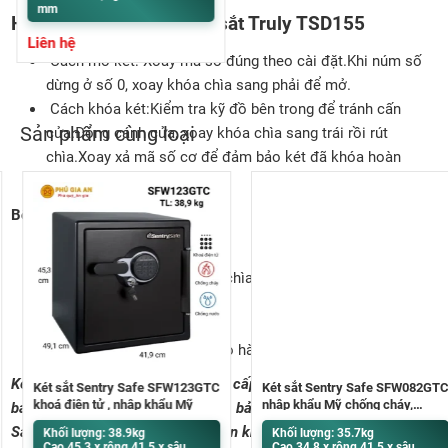
mm
Hướng dẫn sử dụng két sắt Truly TSD155
Liên hệ
Cách mở két: Xoay mã số đúng theo cài đặt.Khi núm số
dừng ở số 0, xoay khóa chìa sang phải để mở.
Cách khóa két:Kiểm tra kỹ đồ bên trong để tránh cấn
Sản phẩm cùng loại
cửa.Đóng cánh cửa, xoay khóa chìa sang trái rồi rút
chìa.Xoay xả mã số cơ để đảm bảo két đã khóa hoàn
toàn.
Bộ sản phẩm bao gồm
01 két sắt Truly TSD155
01 bộ khóa chìa chính + 2 chìa ngăn két phụ
01 cây đổi mã
Hướng dẫn sử dụng
Phiếu bảo hành + phiếu giao hàng
Két sắt Phú Gia An cam kết cung cấp sản phẩm mới 100%, đảm
Két sắt Sentry Safe SFW123GTC
Két sắt Sentry Safe SFW082GTC
khoá điện tử , nhập khẩu Mỹ
nhập khẩu Mỹ chống cháy,
bảo rõ ràng về nguồn gốc xuất xứ, bảo hành 36 tháng tại nhà.
chống nước
Sản phẩm được đóng gói cẩn thận khi giao đến tay khách hàng,
Khối lượng: 38.9kg
Khối lượng: 35.7kg
Cao 45.3 x rộng 41.5 x sâu
Cao 34.8 x rộng 41.5 x sâu