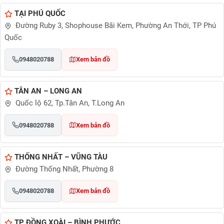
TẠI PHÚ QUỐC
Đường Ruby 3, Shophouse Bãi Kem, Phường An Thới, TP Phú
Quốc
0948020788
Xem bản đồ
TÂN AN – LONG AN
Quốc lộ 62, Tp.Tân An, T.Long An
0948020788
Xem bản đồ
THỐNG NHẤT – VŨNG TÀU
Đường Thống Nhất, Phường 8
0948020788
Xem bản đồ
TP ĐỒNG XOÀI – BÌNH PHƯỚC