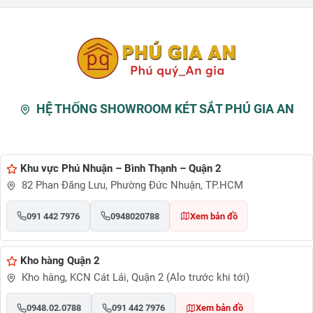
HỆ THỐNG SHOWROOM KÉT SẮT PHÚ GIA AN
Khu vực Phú Nhuận – Bình Thạnh – Quận 2
82 Phan Đăng Lưu, Phường Đức Nhuận, TP.HCM
091 442 7976
0948020788
Xem bản đồ
Kho hàng Quận 2
Kho hàng, KCN Cát Lái, Quận 2 (Alo trước khi tới)
0948.02.0788
091 442 7976
Xem bản đồ