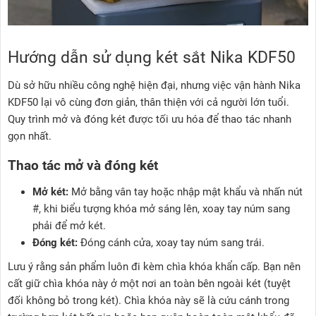
Hướng dẫn sử dụng két sắt Nika KDF50
Dù sở hữu nhiều công nghệ hiện đại, nhưng việc vận hành Nika
KDF50 lại vô cùng đơn giản, thân thiện với cả người lớn tuổi.
Quy trình mở và đóng két được tối ưu hóa để thao tác nhanh
gọn nhất.
Thao tác mở và đóng két
Mở két:
Mở bằng vân tay hoặc nhập mật khẩu và nhấn nút
#, khi biểu tượng khóa mở sáng lên, xoay tay núm sang
phải để mở két.
Đóng két:
Đóng cánh cửa, xoay tay núm sang trái.
Lưu ý rằng sản phẩm luôn đi kèm chìa khóa khẩn cấp. Bạn nên
cất giữ chìa khóa này ở một nơi an toàn bên ngoài két (tuyệt
đối không bỏ trong két). Chìa khóa này sẽ là cứu cánh trong