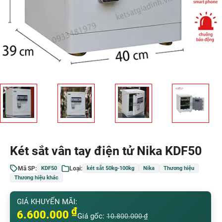
Két sắt vân tay điện tử Nika KDF50
Mã SP:
Loại:
KDF50
két sắt 50kg-100kg
Nika
Thương hiệu
Thương hiệu khác
GIÁ KHUYẾN MÃI:
₫
6.600.000
Giá gốc:
10.800.000
₫