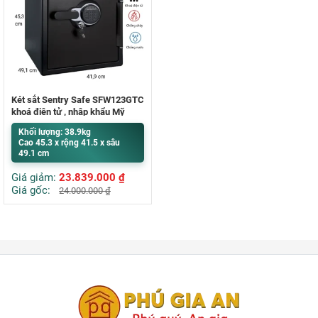
Két sắt Sentry Safe SFW123GTC
khoá điện tử , nhập khẩu Mỹ
Khối lượng: 38.9kg
Cao 45.3 x rộng 41.5 x sâu
49.1 cm
Giá giảm:
23.839.000
₫
Giá gốc:
24.000.000
₫