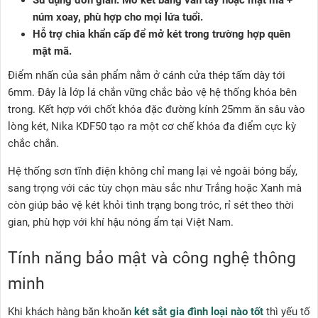
Sử dụng đơn giản: Mở két bằng vân tay hoặc mật mã +
núm xoay, phù hợp cho mọi lứa tuổi.
Hỗ trợ chìa khẩn cấp để mở két trong trường hợp quên
mật mã.
Điểm nhấn của sản phẩm nằm ở cánh cửa thép tấm dày tới
6mm. Đây là lớp lá chắn vững chắc bảo vệ hệ thống khóa bên
trong. Kết hợp với chốt khóa đặc đường kính 25mm ăn sâu vào
lòng két, Nika KDF50 tạo ra một cơ chế khóa đa điểm cực kỳ
chắc chắn.
Hệ thống sơn tĩnh điện không chỉ mang lại vẻ ngoài bóng bẩy,
sang trọng với các tùy chọn màu sắc như Trắng hoặc Xanh mà
còn giúp bảo vệ két khỏi tình trạng bong tróc, rỉ sét theo thời
gian, phù hợp với khí hậu nóng ẩm tại Việt Nam.
Tính năng bảo mật và công nghệ thông
minh
Khi khách hàng băn khoăn
két sắt gia đình loại nào tốt
thì yếu tố