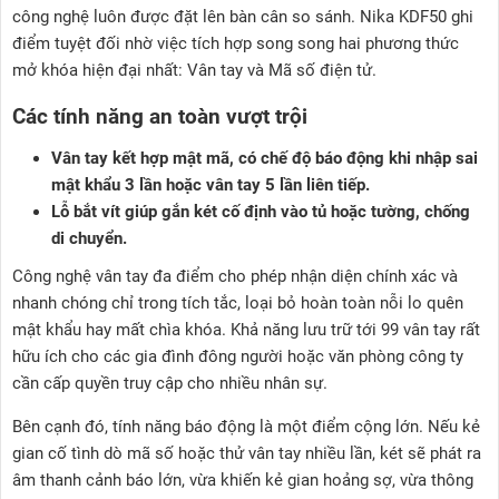
công nghệ luôn được đặt lên bàn cân so sánh. Nika KDF50 ghi
điểm tuyệt đối nhờ việc tích hợp song song hai phương thức
mở khóa hiện đại nhất: Vân tay và Mã số điện tử.
Các tính năng an toàn vượt trội
Vân tay kết hợp mật mã, có chế độ báo động khi nhập sai
mật khẩu 3 lần hoặc vân tay 5 lần liên tiếp.
Lỗ bắt vít giúp gắn két cố định vào tủ hoặc tường, chống
di chuyển.
Công nghệ vân tay đa điểm cho phép nhận diện chính xác và
nhanh chóng chỉ trong tích tắc, loại bỏ hoàn toàn nỗi lo quên
mật khẩu hay mất chìa khóa. Khả năng lưu trữ tới 99 vân tay rất
hữu ích cho các gia đình đông người hoặc văn phòng công ty
cần cấp quyền truy cập cho nhiều nhân sự.
Bên cạnh đó, tính năng báo động là một điểm cộng lớn. Nếu kẻ
gian cố tình dò mã số hoặc thử vân tay nhiều lần, két sẽ phát ra
âm thanh cảnh báo lớn, vừa khiến kẻ gian hoảng sợ, vừa thông