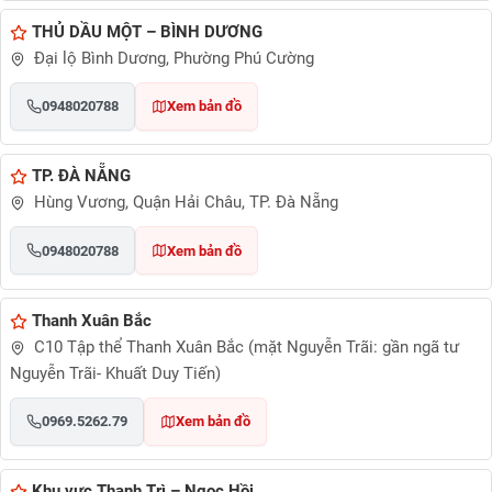
THỦ DẦU MỘT – BÌNH DƯƠNG
Đại lộ Bình Dương, Phường Phú Cường
0948020788
Xem bản đồ
TP. ĐÀ NẴNG
Hùng Vương, Quận Hải Châu, TP. Đà Nẵng
0948020788
Xem bản đồ
Thanh Xuân Bắc
C10 Tập thể Thanh Xuân Bắc (mặt Nguyễn Trãi: gần ngã tư
Nguyễn Trãi- Khuất Duy Tiến)
0969.5262.79
Xem bản đồ
Khu vực Thanh Trì – Ngọc Hồi