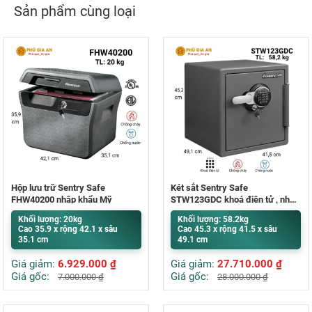
Sản phẩm cùng loại
Hộp lưu trữ Sentry Safe
Két sắt Sentry Safe
FHW40200 nhập khẩu Mỹ
STW123GDC khoá điện tử , nhập
khẩu Mỹ
Khối lượng: 20kg
Khối lượng: 58.2kg
Cao 35.9 x rộng 42.1 x sâu
Cao 45.3 x rộng 41.5 x sâu
35.1 cm
49.1 cm
Giá giảm:
6.929.000
₫
Giá giảm:
27.710.000
₫
Giá gốc:
Giá gốc:
7.000.000
₫
28.000.000
₫