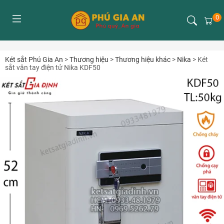
0
Két sắt Phú Gia An
>
Thương hiệu
>
Thương hiệu khác
>
Nika
>
Két
sắt vân tay điện tử Nika KDF50