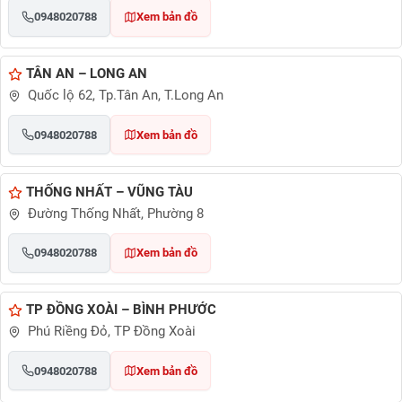
0948020788
Xem bản đồ
TÂN AN – LONG AN
Quốc lộ 62, Tp.Tân An, T.Long An
0948020788
Xem bản đồ
THỐNG NHẤT – VŨNG TÀU
Đường Thống Nhất, Phường 8
0948020788
Xem bản đồ
TP ĐỒNG XOÀI – BÌNH PHƯỚC
Phú Riềng Đỏ, TP Đồng Xoài
0948020788
Xem bản đồ