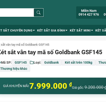
Miền Nam
0914 427 976
0
ÉT SẮT CHUYÊN DỤNG
KÉT SẮT GIA ĐÌNH
KÉT SẮT MINI
KÉT S
t sắt vân tay mã số Goldbank GSF145
ét sắt vân tay mã số Goldbank GSF145
Mã SP:
GSF145
Loại:
Goldbank
Két sắt trên 100kg
Thươ
Thương hiệu khác
7.999.000
₫
GIÁ KHUYẾN MÃI:
9.200.000
Giá gốc: