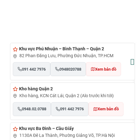
– Được phủ bởi ba lớp sơn vân búa bền màu, chống rỉ sét theo thời
– Hệ thống khóa liên hoàn: Một khoá chìa, một tay nắm, một kho
+ Chìa khóa 2 chế độ – khách hàng có thể tự lựa chọn chế độ sử 
– Không gian: Bên trong két có 01 hộc ngăn kéo có khóa chìa riêng,
Khu vực Phú Nhuận – Bình Thạnh – Quận 2
82 Phan Đăng Lưu, Phường Đức Nhuận, TP.HCM
091 442 7976
0948020788
Xem bản đồ
Kho hàng Quận 2
Kho hàng, KCN Cát Lái, Quận 2 (Alo trước khi tới)
0948.02.0788
091 442 7976
Xem bản đồ
Khu vực Ba Đình – Cầu Giấy
1130A Đê La Thành, Phường Giảng Võ, TP.Hà Nội