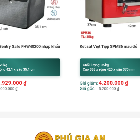
t Tiệp SPM36 màu đỏ
Bốt điện thoại văn phòng – Phone
Liên hệ
 35kg
ộng 420 x sâu 370 mm
4.200.000
₫
.200.000
₫
ng Hà Nội góp ý xem xét
o thành một khối vững chắc cảm giác như được đúc liền khối (khác biệt vớ
chống cháy, chống phá.
o két.