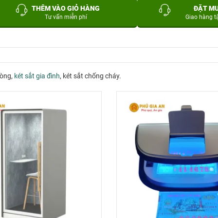
THÊM VÀO GIỎ HÀNG
ĐẶT M
Tư vấn miễn phí
Giao hàng t
hòng,
két sắt gia đình
, két sắt chống cháy.