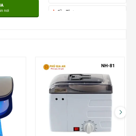
UA
ận nơi
Cần Thơ
đường Nguyễn Văn Cừ, phường An
Khánh, quận Ninh Kiều, TP Cần Thơ
0948020788
Xem bản đồ
TẠI PHÚ QUỐC
Đường Ruby 3, Shophouse Bãi
Kem, Phường An Thới, TP Phú Quốc
0948020788
Xem bản đồ
TÂN AN – LONG AN
Quốc lộ 62, Tp.Tân An, T.Long An
0948020788
Xem bản đồ