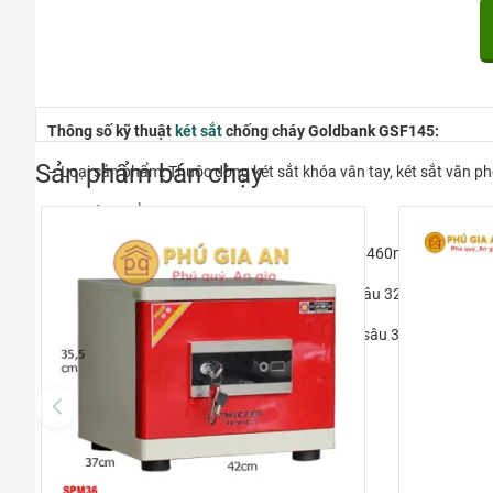
Thông số kỹ thuật
két sắt
chống cháy Goldbank GSF145:
Sản phẩm bán chạy
– Loại sản phẩm: Thuộc dòng két sắt khóa vân tay, két sắt văn p
– Mã sản phẩm: GSF145
– Kích thước ngoài: cao 630 * ngang 440 * sâu 460mm
– Kích thước sử dụng: cao 300 * ngang 330 * sâu 320mm
– Kích thước ngăn kéo: cao 120 * ngang 330 * sâu 300mm
– Trọng lượng:125kg
– Kiểu dáng: Đứng, chân bánh xe
– Thương hiệu: Goldbank