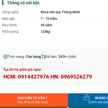
Thông số nổi bật:
Công nghệ:
Khoá vân tay, Thông Minh
Mức giá:
7 - 15 triệu
Bảo hành:
05 năm
Khối lượng:
125kg
Tình trạng:
Còn hàng
Đã bán:
243+
chiếc
Liên hệ giảm giá ngay:
HCM:
0914427976
|
HN:
0969526279
BẠN CẦN TƯ VẤN ?
IN BÁO 
Hãy để lại số điện thoại
(Chỉnh sửa bằ