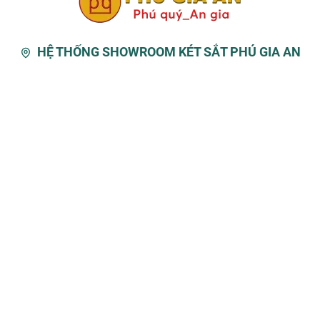
 gian.
HỆ THỐNG SHOWROOM KÉT SẮT PHÚ GIA AN
á vân tay kết hợp mã số điện tử nhập khẩu Hàn Quốc
dụng khóa chìa hoặc không cần khóa chìa.
 01 đợt di động tùy chỉnh lên xuống. Để được file giấy A4 , túi Clear Bag