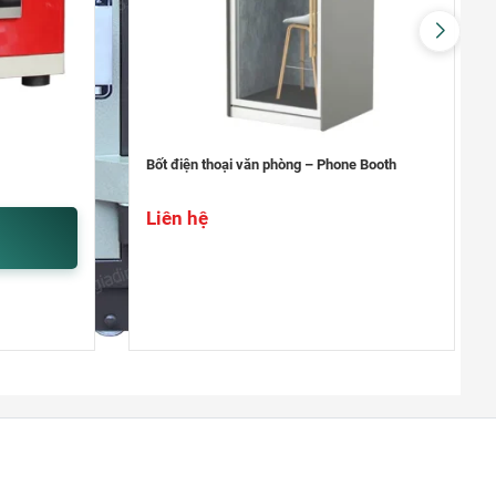
Đà Nẵng
0948020788
Xem bản đồ
Thanh Xuân Bắc
C10 Tập thể Thanh Xuân Bắc (mặt
 Booth
Máy soi vé số giả , tiền giả Hoshico
Nguyễn Trãi: gần ngã tư Nguyễn Trãi-
Khuất Duy Tiến)
Khối lượng: 0.5kg
Cao 200 x rộng 106 x sâu 105 mm
0969.5262.79
Xem bản đồ
Liên hệ
Khu vực Thanh Trì – Ngọc Hồi
Cửa hàng Gas, Két sắt Phú Tài -
Ngã ba Quỳnh Đô - Vĩnh Quỳnh -
Thanh Trì - HN
i két đổ cát thông thường)
0969.5262.79
Xem bản đồ