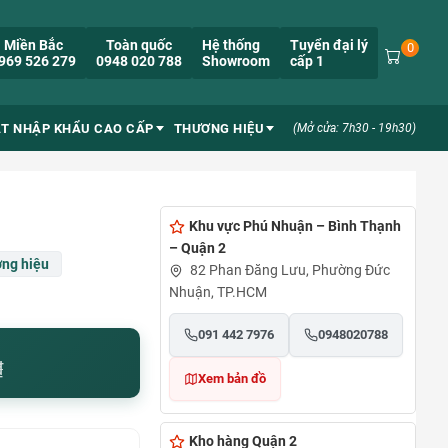
Miền Bắc
Toàn quốc
Hệ thống
Tuyển đại lý
0
969 526 279
0948 020 788
Showroom
cấp 1
ẮT NHẬP KHẨU CAO CẤP
THƯƠNG HIỆU
(Mở cửa: 7h30 - 19h30)
Khu vực Phú Nhuận – Bình Thạnh
– Quận 2
ng hiệu
82 Phan Đăng Lưu, Phường Đức
Nhuận, TP.HCM
091 442 7976
0948020788
₫
Xem bản đồ
Kho hàng Quận 2