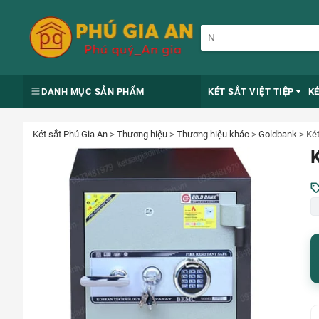
DANH MỤC SẢN PHẨM
KÉT SẮT VIỆT TIỆP
K
Két sắt Phú Gia An
>
Thương hiệu
>
Thương hiệu khác
>
Goldbank
>
Ké
K