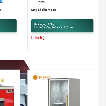
THỐNG NHẤT – VŨNG TÀU
Đường Thống Nhất, Phường 8
Máy đếm tiền Hoshico 3100
0948020788
Xem bản đồ
Khối lượng: 3.85kg
Cao 320 x rộng 271 x sâu 190 mm
TP ĐỒNG XOÀI – BÌNH PHƯỚC
6.800.000
₫
Giá giảm:
Phú Riềng Đỏ, TP Đồng Xoài
Giá gốc:
7.500.000
₫
0948020788
Xem bản đồ
THỦ DẦU MỘT – BÌNH DƯƠNG
Đại lộ Bình Dương, Phường Phú
Cường
0948020788
Xem bản đồ
TP. ĐÀ NẴNG
Hùng Vương, Quận Hải Châu, TP.