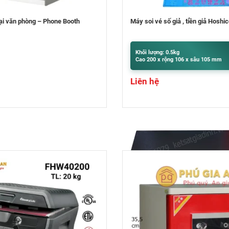
ố giả , tiền giả Hoshico
Máy bó tiền NH-81
 0.5kg
Khối lượng: 9.5kg
ộng 106 x sâu 105 mm
Cao 400 x rộng 300 x sâu 320 mm
Liên hệ