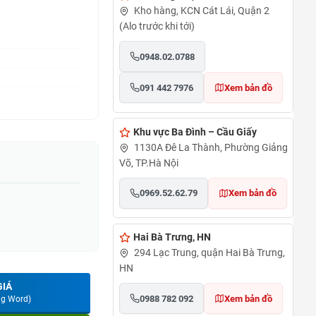
Kho hàng, KCN Cát Lái, Quận 2
(Alo trước khi tới)
0948.02.0788
091 442 7976
Xem bản đồ
Khu vực Ba Đình – Cầu Giấy
1130A Đê La Thành, Phường Giảng
Võ, TP.Hà Nội
0969.52.62.79
Xem bản đồ
Hai Bà Trưng, HN
294 Lạc Trung, quận Hai Bà Trưng,
HN
GIÁ
0988 782 092
Xem bản đồ
ng Word)