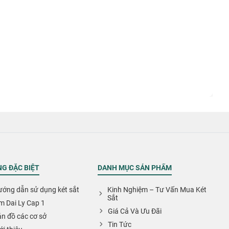
.
G ĐẶC BIỆT
DANH MỤC SẢN PHẨM
ớng dẫn sử dụng két sắt
Kinh Nghiệm – Tư Vấn Mua Két
Sắt
m Dai Ly Cap 1
Giá Cả Và Ưu Đãi
n đồ các cơ sở
Tin Tức