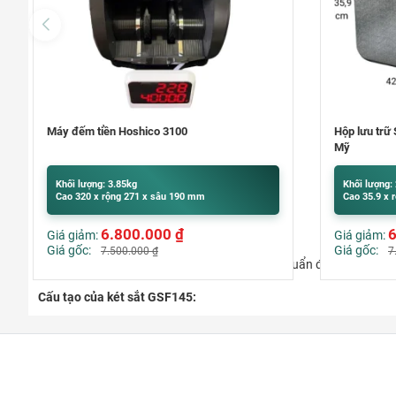
Hộp lưu trữ Sentry Safe FHW40200 nhập khẩu
Két sắt Việ
Mỹ
Khối lượng: 20kg
Khối lượng:
Cao 35.9 x rộng 42.1 x sâu 35.1 cm
Cao 355 x r
6.929.000
₫
Giá giảm:
Giá giảm:
Giá gốc:
Giá gốc:
7.000.000
₫
5
+ TCCS 01:2010/VTNH&ATKQ đã được Tiêu chuẩn đo lường chất lượ
Cấu tạo của két sắt GSF145:
– Chất liệu: khung vỏ thép 2 lớp + vật liệu chống cháy cao cấp tạ
– Thân két đúc đặc 100%, hèm cửa dạng tam cấp tăng khả năng 
– Bản lề nổi giúp cho góc mở két rộng, dễ dàng lấy và cất đồ ra và