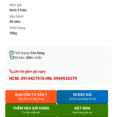
Mức giá:
Dưới 3 triệu
Bảo hành:
05 năm
Khối lượng:
25kg
Tình trạng:
Còn hàng
Đã bán:
200+
chiếc
Liên hệ giảm giá ngay:
HCM:
0914427976
|
HN:
0969526279
BẠN CẦN TƯ VẤN ?
IN BÁO GIÁ
Hãy để lại số điện thoại
(Chỉnh sửa bằng Word)
THÊM VÀO GIỎ HÀNG
ĐẶT MUA
Tư vấn miễn phí
Giao hàng tận nơi