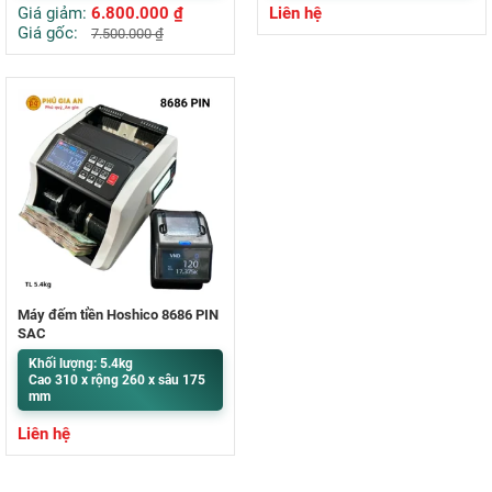
Giá giảm:
6.800.000
₫
Liên hệ
Giá gốc:
7.500.000
₫
Máy đếm tiền Hoshico 8686 PIN
SẠC
Khối lượng: 5.4kg
Cao 310 x rộng 260 x sâu 175
mm
Liên hệ