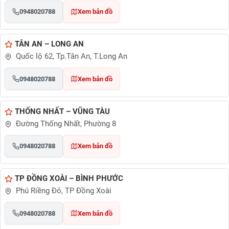
0948020788
Xem bản đồ
TÂN AN – LONG AN
Quốc lộ 62, Tp.Tân An, T.Long An
0948020788
Xem bản đồ
THỐNG NHẤT – VŨNG TÀU
Đường Thống Nhất, Phường 8
0948020788
Xem bản đồ
TP ĐỒNG XOÀI – BÌNH PHƯỚC
Phú Riềng Đỏ, TP Đồng Xoài
0948020788
Xem bản đồ