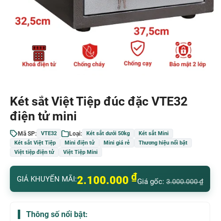
Két sắt Việt Tiệp đúc đặc VTE32
điện tử mini
Mã SP:
Loại:
VTE32
Két sắt dưới 50kg
Két sắt Mini
Két sắt Việt Tiệp
Mini điện tử
Mini giá rẻ
Thương hiệu nổi bật
Việt tiệp điện tử
Việt Tiệp Mini
₫
2.100.000
GIÁ KHUYẾN MÃI:
Giá gốc:
3.000.000
₫
Thông số nổi bật: