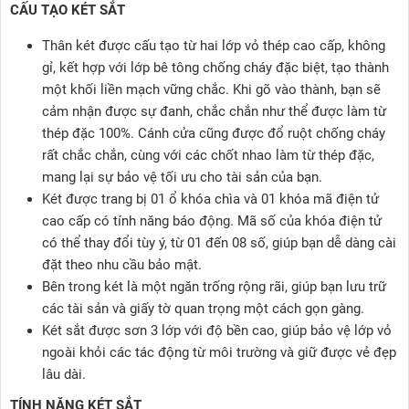
CẤU TẠO KÉT SẮT
Thân két được cấu tạo từ hai lớp vỏ thép cao cấp, không
gỉ, kết hợp với lớp bê tông chống cháy đặc biệt, tạo thành
một khối liền mạch vững chắc. Khi gõ vào thành, bạn sẽ
cảm nhận được sự đanh, chắc chắn như thể được làm từ
thép đặc 100%. Cánh cửa cũng được đổ ruột chống cháy
rất chắc chắn, cùng với các chốt nhao làm từ thép đặc,
mang lại sự bảo vệ tối ưu cho tài sản của bạn.
Két được trang bị 01 ổ khóa chìa và 01 khóa mã điện tử
cao cấp có tính năng báo động. Mã số của khóa điện tử
có thể thay đổi tùy ý, từ 01 đến 08 số, giúp bạn dễ dàng cài
đặt theo nhu cầu bảo mật.
Bên trong két là một ngăn trống rộng rãi, giúp bạn lưu trữ
các tài sản và giấy tờ quan trọng một cách gọn gàng.
Két sắt được sơn 3 lớp với độ bền cao, giúp bảo vệ lớp vỏ
ngoài khỏi các tác động từ môi trường và giữ được vẻ đẹp
lâu dài.
TÍNH NĂNG KÉT SẮT