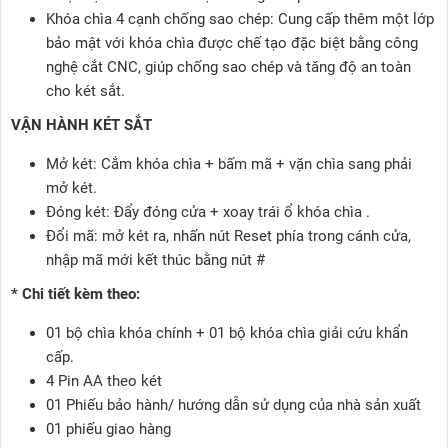
Khóa chìa 4 cạnh chống sao chép: Cung cấp thêm một lớp
bảo mật với khóa chìa được chế tạo đặc biệt bằng công
nghệ cắt CNC, giúp chống sao chép và tăng độ an toàn
cho két sắt.
VẬN HÀNH KÉT SẮT
Mở két: Cắm khóa chìa + bấm mã + vặn chìa sang phải
mở két.
Đóng két: Đẩy đóng cửa + xoay trái ổ khóa chìa .
Đổi mã: mở két ra, nhấn nút Reset phía trong cánh cửa,
nhập mã mới kết thúc bằng nút #
* Chi tiết kèm theo:
01 bộ chìa khóa chính + 01 bộ khóa chìa giải cứu khẩn
cấp.
4 Pin AA theo két
01 Phiếu bảo hành/ hướng dẫn sử dụng của nhà sản xuất
01 phiếu giao hàng