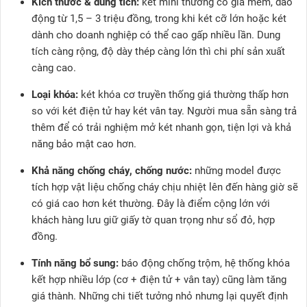
Kích thước & dung tích:
két mini thường có giá mềm, dao
động từ 1,5 – 3 triệu đồng, trong khi két cỡ lớn hoặc két
dành cho doanh nghiệp có thể cao gấp nhiều lần. Dung
tích càng rộng, độ dày thép càng lớn thì chi phí sản xuất
càng cao.
Loại khóa:
két khóa cơ truyền thống giá thường thấp hơn
so với két điện tử hay két vân tay. Người mua sẵn sàng trả
thêm để có trải nghiệm mở két nhanh gọn, tiện lợi và khả
năng bảo mật cao hơn.
Khả năng chống cháy, chống nước:
những model được
tích hợp vật liệu chống cháy chịu nhiệt lên đến hàng giờ sẽ
có giá cao hơn két thường. Đây là điểm cộng lớn với
khách hàng lưu giữ giấy tờ quan trọng như sổ đỏ, hợp
đồng.
Tính năng bổ sung:
báo động chống trộm, hệ thống khóa
kết hợp nhiều lớp (cơ + điện tử + vân tay) cũng làm tăng
giá thành. Những chi tiết tưởng nhỏ nhưng lại quyết định