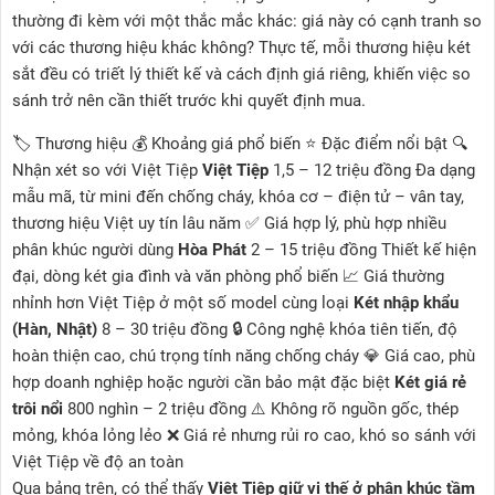
thường đi kèm với một thắc mắc khác: giá này có cạnh tranh so
với các thương hiệu khác không? Thực tế, mỗi thương hiệu két
sắt đều có triết lý thiết kế và cách định giá riêng, khiến việc so
sánh trở nên cần thiết trước khi quyết định mua.
🏷️ Thương hiệu 💰 Khoảng giá phổ biến ⭐ Đặc điểm nổi bật 🔍
Nhận xét so với Việt Tiệp
Việt Tiệp
1,5 – 12 triệu đồng Đa dạng
mẫu mã, từ mini đến chống cháy, khóa cơ – điện tử – vân tay,
thương hiệu Việt uy tín lâu năm ✅ Giá hợp lý, phù hợp nhiều
phân khúc người dùng
Hòa Phát
2 – 15 triệu đồng Thiết kế hiện
đại, dòng két gia đình và văn phòng phổ biến 📈 Giá thường
nhỉnh hơn Việt Tiệp ở một số model cùng loại
Két nhập khẩu
(Hàn, Nhật)
8 – 30 triệu đồng 🔒 Công nghệ khóa tiên tiến, độ
hoàn thiện cao, chú trọng tính năng chống cháy 💎 Giá cao, phù
hợp doanh nghiệp hoặc người cần bảo mật đặc biệt
Két giá rẻ
trôi nổi
800 nghìn – 2 triệu đồng ⚠️ Không rõ nguồn gốc, thép
mỏng, khóa lỏng lẻo ❌ Giá rẻ nhưng rủi ro cao, khó so sánh với
Việt Tiệp về độ an toàn
Qua bảng trên, có thể thấy
Việt Tiệp giữ vị thế ở phân khúc tầm