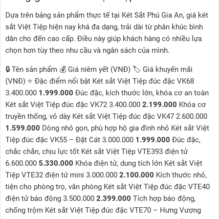
Dựa trên bảng sản phẩm thực tế tại Két Sắt Phú Gia An, giá két
sắt Việt Tiệp hiện nay khá đa dạng, trải dài từ phân khúc bình
dân cho đến cao cấp. Điều này giúp khách hàng có nhiều lựa
chọn hơn tùy theo nhu cầu và ngân sách của mình.
🔒 Tên sản phẩm 💰 Giá niêm yết (VNĐ) 🏷️ Giá khuyến mãi
(VNĐ) ⭐ Đặc điểm nổi bật Két sắt Việt Tiệp đúc đặc VK68
3.400.000
1.999.000
Đúc đặc, kích thước lớn, khóa cơ an toàn
Két sắt Việt Tiệp đúc đặc VK72 3.400.000
2.199.000
Khóa cơ
truyền thống, vỏ dày Két sắt Việt Tiệp đúc đặc VK47 2.600.000
1.599.000
Dòng nhỏ gọn, phù hợp hộ gia đình nhỏ Két sắt Việt
Tiệp đúc đặc VK55 – Đặt Cát 3.000.000
1.999.000
Đúc đặc,
chắc chắn, chịu lực tốt Két sắt Việt Tiệp VTE393 điện tử
6.600.000
5.330.000
Khóa điện tử, dung tích lớn Két sắt Việt
Tiệp VTE32 điện tử mini 3.000.000
2.100.000
Kích thước nhỏ,
tiện cho phòng trọ, văn phòng Két sắt Việt Tiệp đúc đặc VTE40
điện tử báo động 3.500.000
2.399.000
Tích hợp báo động,
chống trộm Két sắt Việt Tiệp đúc đặc VTE70 – Hưng Vượng