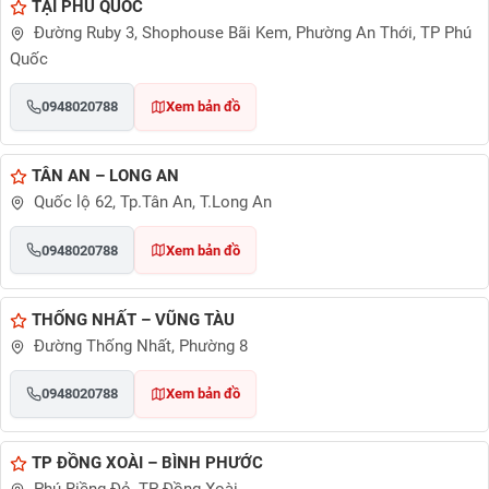
TẠI PHÚ QUỐC
Đường Ruby 3, Shophouse Bãi Kem, Phường An Thới, TP Phú
Quốc
0948020788
Xem bản đồ
TÂN AN – LONG AN
Quốc lộ 62, Tp.Tân An, T.Long An
0948020788
Xem bản đồ
THỐNG NHẤT – VŨNG TÀU
Đường Thống Nhất, Phường 8
0948020788
Xem bản đồ
TP ĐỒNG XOÀI – BÌNH PHƯỚC