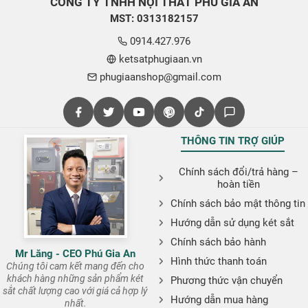
CÔNG TY TNHH NỘI THẤT PHÚ GIA AN
MST: 0313182157
0914.427.976
ketsatphugiaan.vn
phugiaanshop@gmail.com
THÔNG TIN TRỢ GIÚP
Chính sách đổi/trả hàng –
hoàn tiền
Chính sách bảo mật thông tin
Hướng dẫn sử dụng két sắt
Chính sách bảo hành
Mr Lăng - CEO Phú Gia An
Hình thức thanh toán
Chúng tôi cam kết mang đến cho
khách hàng những sản phẩm két
Phương thức vận chuyển
sắt chất lượng cao với giá cả hợp lý
Hướng dẫn mua hàng
nhất.