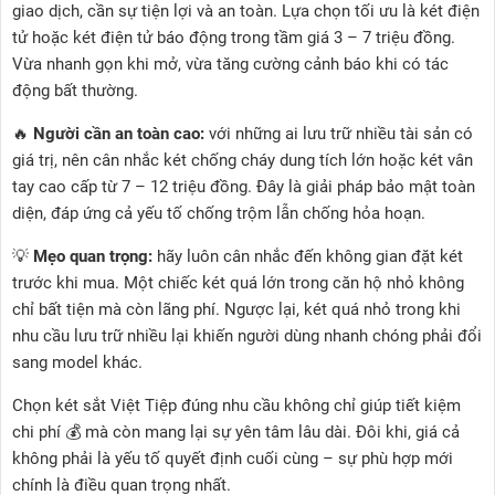
giao dịch, cần sự tiện lợi và an toàn. Lựa chọn tối ưu là két điện
tử hoặc két điện tử báo động trong tầm giá 3 – 7 triệu đồng.
Vừa nhanh gọn khi mở, vừa tăng cường cảnh báo khi có tác
động bất thường.
🔥
Người cần an toàn cao:
với những ai lưu trữ nhiều tài sản có
giá trị, nên cân nhắc két chống cháy dung tích lớn hoặc két vân
tay cao cấp từ 7 – 12 triệu đồng. Đây là giải pháp bảo mật toàn
diện, đáp ứng cả yếu tố chống trộm lẫn chống hỏa hoạn.
💡
Mẹo quan trọng:
hãy luôn cân nhắc đến không gian đặt két
trước khi mua. Một chiếc két quá lớn trong căn hộ nhỏ không
chỉ bất tiện mà còn lãng phí. Ngược lại, két quá nhỏ trong khi
nhu cầu lưu trữ nhiều lại khiến người dùng nhanh chóng phải đổi
sang model khác.
Chọn két sắt Việt Tiệp đúng nhu cầu không chỉ giúp tiết kiệm
chi phí 💰 mà còn mang lại sự yên tâm lâu dài. Đôi khi, giá cả
không phải là yếu tố quyết định cuối cùng – sự phù hợp mới
chính là điều quan trọng nhất.