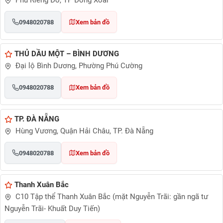
Phú Riềng Đỏ, TP Đồng Xoài
0948020788
Xem bản đồ
THỦ DẦU MỘT – BÌNH DƯƠNG
Đại lộ Bình Dương, Phường Phú Cường
0948020788
Xem bản đồ
TP. ĐÀ NẴNG
Hùng Vương, Quận Hải Châu, TP. Đà Nẵng
0948020788
Xem bản đồ
Thanh Xuân Bắc
C10 Tập thể Thanh Xuân Bắc (mặt Nguyễn Trãi: gần ngã tư
Nguyễn Trãi- Khuất Duy Tiến)