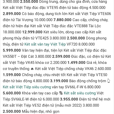
3.900.000
2.550.000
Dòng trung, dùng cho gia đình, cửa hàng
Két sắt Việt Tiệp đúc đặc VTE95 điện tử báo động 4.500.000
2.899.000
Có báo động, dung tích lớn Két sắt Việt Tiệp VTE606
điện tử Tài Vượng 10.000.000
7.880.000
Cao cấp, chống cháy,
điện tử hiện đại Két sắt Việt Tiệp đúc đặc VTE888 Tài Lộc
18.000.000
12.999.000
Két siêu lớn, dòng cao cấp Két sắt
phong thủy điện tử VTE425 3.800.000
2.500.000
Dòng phong
thủy, điện tử
Két sắt vân tay Việt Tiệp
VF720 8.000.000
5.999.000
Vân tay hiện đại, tiện lợi Két sắt Việt Tiệp đúc đặc
VK55ĐT – Đặt Cát 3.800.000
2.599.000
Đúc đặc, có điện tử Két
sắt Việt Tiệp VK45 khóa cơ 2.200.000
1.499.000
Giá rẻ, khóa
cơ truyền thống 🔥 Két sắt Việt Tiệp chống cháy VK46 2.600.000
1.599.000
Chống cháy, chịu nhiệt tốt Két sắt Việt Tiệp VTE50
điện tử báo động 4.800.000
3.199.000
Báo động chống trộm 👆
Két sắt Việt Tiệp siêu cường
vân tay SV66L-F-W 6.800.000
5.600.000
Khóa vân tay cao cấp 🔢
Két sắt siêu cường
Việt
Tiệp SV66LE-W điện tử 6.000.000
3.955.000
Điện tử thế hệ mới
Két sắt Việt Tiệp VE52 điện tử (mẫu mới 2022) 3.800.000
2.500.000
Mẫu hiện đại, nhỏ gọn