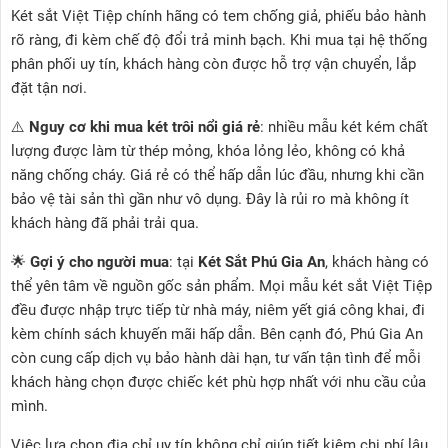
Két sắt Việt Tiệp chính hãng có tem chống giả, phiếu bảo hành
rõ ràng, đi kèm chế độ đổi trả minh bạch. Khi mua tại hệ thống
phân phối uy tín, khách hàng còn được hỗ trợ vận chuyển, lắp
đặt tận nơi.
⚠️
Nguy cơ khi mua két trôi nổi giá rẻ
: nhiều mẫu két kém chất
lượng được làm từ thép mỏng, khóa lỏng lẻo, không có khả
năng chống cháy. Giá rẻ có thể hấp dẫn lúc đầu, nhưng khi cần
bảo vệ tài sản thì gần như vô dụng. Đây là rủi ro mà không ít
khách hàng đã phải trải qua.
🌟
Gợi ý cho người mua
: tại
Két Sắt Phú Gia An
, khách hàng có
thể yên tâm về nguồn gốc sản phẩm. Mọi mẫu két sắt Việt Tiệp
đều được nhập trực tiếp từ nhà máy, niêm yết giá công khai, đi
kèm chính sách khuyến mãi hấp dẫn. Bên cạnh đó, Phú Gia An
còn cung cấp dịch vụ bảo hành dài hạn, tư vấn tận tình để mỗi
khách hàng chọn được chiếc két phù hợp nhất với nhu cầu của
mình.
Việc lựa chọn địa chỉ uy tín không chỉ giúp tiết kiệm chi phí lâu