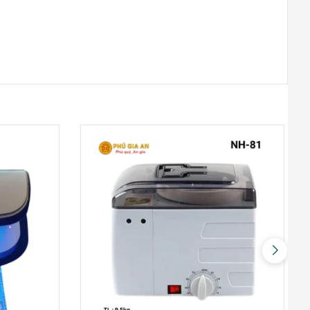
THỐNG NHẤT – VŨNG TÀU
Đường Thống Nhất, Phường 8
0948020788
Xem bản đồ
TP ĐỒNG XOÀI – BÌNH PHƯỚC
Phú Riềng Đỏ, TP Đồng Xoài
0948020788
Xem bản đồ
THỦ DẦU MỘT – BÌNH DƯƠNG
Đại lộ Bình Dương, Phường Phú
Cường
0948020788
Xem bản đồ
TP. ĐÀ NẴNG
Hùng Vương, Quận Hải Châu, TP.