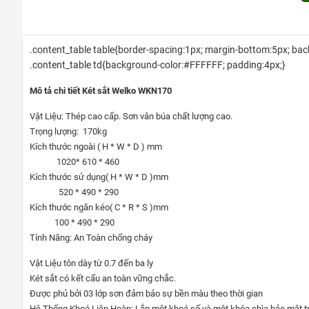
.content_table table{border-spacing:1px; margin-bottom:5px; b
.content_table td{background-color:#FFFFFF; padding:4px;}
Mô tả chi tiết Két sắt Welko WKN170
Vật Liệu: Thép cao cấp. Sơn vân búa chất lượng cao.
Trọng lượng: 170kg
Kích thước ngoài ( H * W * D ) mm
1020* 610 * 460
Kích thước sử dụng( H * W * D )mm
520 * 490 * 290
Kích thước ngăn kéo( C * R * S )mm
100 * 490 * 290
Tính Năng: An Toàn chống cháy
Vật Liệu tôn dày từ 0.7 đến ba ly
Két sắt có kết cấu an toàn vững chắc.
Được phủ bởi 03 lớp sơn đảm bảo sự bền màu theo thời gian
Hệ Thống Khoá Liên Hoàn: Lắp một khoá số và một khóa chìa bảo mật t