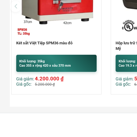
Hộp lưu trữ Sentry Safe CFW30200 nhập khẩu
Máy đếm tiề
Mỹ
Khối lượng: 14.1kg
Khối lượng:
Cao 19.3 x rộng 41.9 x sâu 37.5 cm
Cao 320 x r
5.139.000
₫
Giá giảm:
Giá giảm:
Giá gốc:
Giá gốc:
6.500.000
₫
7