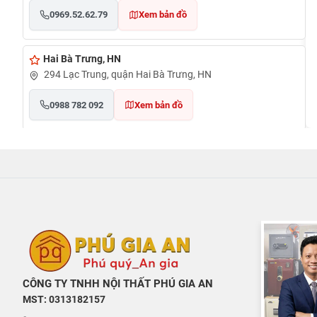
0969.52.62.79
Xem bản đồ
Hai Bà Trưng, HN
294 Lạc Trung, quận Hai Bà Trưng, HN
0988 782 092
Xem bản đồ
Cần Thơ
đường Nguyễn Văn Cừ, phường An Khánh, quận Ninh
Kiều, TP Cần Thơ
0948020788
Xem bản đồ
TẠI PHÚ QUỐC
Đường Ruby 3, Shophouse Bãi Kem, Phường An Thới, TP
CÔNG TY TNHH NỘI THẤT PHÚ GIA AN
Phú Quốc
MST: 0313182157
0948020788
Xem bản đồ