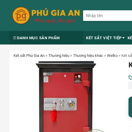
DANH MỤC SẢN PHẨM
KÉT SẮT VIỆT TIỆP
K
Két sắt Phú Gia An
>
Thương hiệu
>
Thương hiệu khác
>
Welko
>
Két s