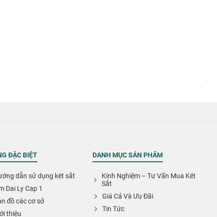
G ĐẶC BIỆT
DANH MỤC SẢN PHẨM
ớng dẫn sử dụng két sắt
Kinh Nghiệm – Tư Vấn Mua Két
Sắt
m Dai Ly Cap 1
Giá Cả Và Ưu Đãi
n đồ các cơ sở
Tin Tức
ới thiệu