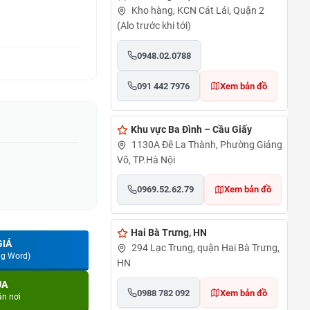
Kho hàng, KCN Cát Lái, Quận 2
(Alo trước khi tới)
0948.02.0788
091 442 7976
Xem bản đồ
Khu vực Ba Đình – Cầu Giấy
1130A Đê La Thành, Phường Giảng
Võ, TP.Hà Nội
0969.52.62.79
Xem bản đồ
Hai Bà Trưng, HN
GIÁ
294 Lạc Trung, quận Hai Bà Trưng,
ng Word)
HN
UA
0988 782 092
Xem bản đồ
ận nơi