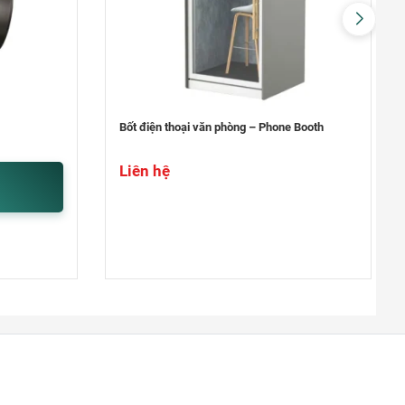
Quận 9
khu Đô Thị Vinhomes Grand Park,
Quận 9
0948020788
Xem bản đồ
 Booth
Máy soi vé số giả , tiền giả Hoshico
Khối lượng: 0.5kg
Cao 200 x rộng 106 x sâu 105 mm
Liên hệ