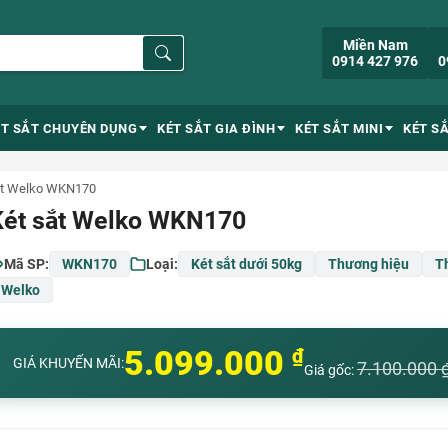
Miền Nam
0914 427 976
0
ÉT SẮT CHUYÊN DỤNG
KÉT SẮT GIA ĐÌNH
KÉT SẮT MINI
KÉT S
ắt Welko WKN170
Két sắt Welko WKN170
Mã SP:
WKN170
Loại:
Két sắt dưới 50kg
Thương hiệu
T
Welko
5.099.000
₫
GIÁ KHUYẾN MÃI:
7.100.000
Giá gốc: