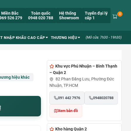
Miền Bắc
Toàn quốc
Hệ thống
Tuyển đại lý
0
969 526 279
0948 020 788
Showroom
cấp 1
ẮT NHẬP KHẨU CAO CẤP
THƯƠNG HIỆU
(Mở cửa: 7h30 - 19h30)
Khu vực Phú Nhuận – Bình Thạnh
– Quận 2
hương hiệu khác
82 Phan Đăng Lưu, Phường Đức
Nhuận, TP.HCM
091 442 7976
0948020788
₫
Xem bản đồ
Kho hàng Quận 2