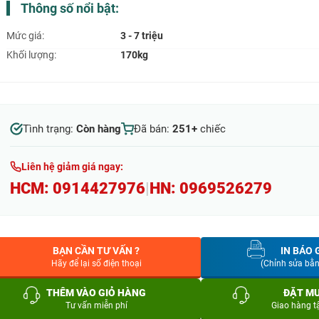
Thông số nổi bật:
Mức giá:
3 - 7 triệu
Khối lượng:
170kg
Tình trạng:
Còn hàng
Đã bán:
251+
chiếc
Liên hệ giảm giá ngay:
HCM:
0914427976
|
HN:
0969526279
BẠN CẦN TƯ VẤN ?
IN BÁO 
Hãy để lại số điện thoại
(Chỉnh sửa bằ
THÊM VÀO GIỎ HÀNG
ĐẶT M
Tư vấn miễn phí
Giao hàng t