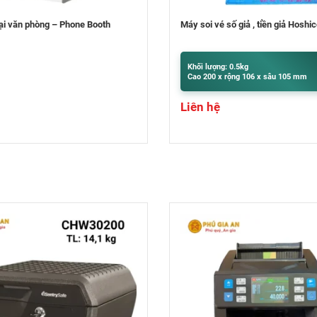
ố giả , tiền giả Hoshico
Máy bó tiền NH-81
 0.5kg
Khối lượng: 9.5kg
ộng 106 x sâu 105 mm
Cao 400 x rộng 300 x sâu 320 mm
Liên hệ