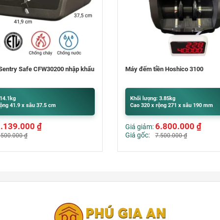
n Hoshico 3100
Bốt điện thoại văn phòng – Phone
Liên hệ
 3.85kg
ộng 271 x sâu 190 mm
6.800.000
₫
.500.000
₫