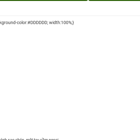
ackground-color:#DDDDDD; width:100%;}
ránh sao chép, một tay cầm ngoại