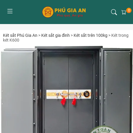
0
Két sắt Phú Gia An
>
Két sắt gia đình
>
Két sắt trên 100kg
>
Két trong
két K600