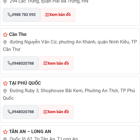
294 Lạc Trung, quận Hai Bà Trưng, HN
0988 782 092
Xem bản đồ
Cần Thơ
đường Nguyễn Văn Cừ, phường An Khánh, quận Ninh Kiều, TP
Cần Thơ
0948020788
Xem bản đồ
TẠI PHÚ QUỐC
Đường Ruby 3, Shophouse Bãi Kem, Phường An Thới, TP Phú
Quốc
0948020788
Xem bản đồ
TÂN AN – LONG AN
Quốc lộ 62, Tp.Tân An, T.Long An