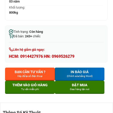
03 năm
Khối lượng:
800kg
Tình trạng:
Còn hàng
Đã bán:
243+
chiếc
Liên hệ giảm giá ngay:
HCM:
0914427976
|
HN:
0969526279
BẠN CẦN TƯ VẤN ?
IN BÁO GIÁ
Hãy để lại số điện thoại
(Chỉnh sửa bằng Word)
THÊM VÀO GIỎ HÀNG
ĐẶT MUA
Tư vấn miễn phí
Giao hàng tận nơi
Thông Số Kỹ Thuật