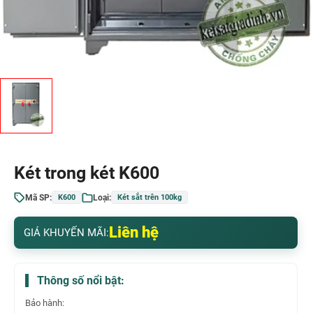
Két trong két K600
Mã SP:
Loại:
K600
Két sắt trên 100kg
Liên hệ
GIÁ KHUYẾN MÃI:
Thông số nổi bật:
Bảo hành: